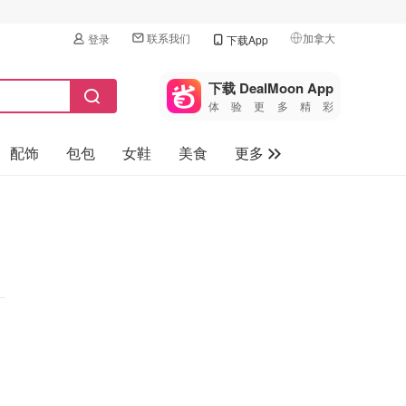
联系我们
加拿大
登录
下载App
🇺🇸
美国
下载 DealMoon App
体验更多精彩
🇨🇳
中国
配饰
包包
女鞋
美食
更多
🇨🇦
加拿大
🇬🇧
母婴玩具
英国
保健品
🇩🇪
德国
旅游
🇫🇷
法国
汽车
🇮🇹
意大利
🇦🇺
澳洲
🇳🇿
新西兰