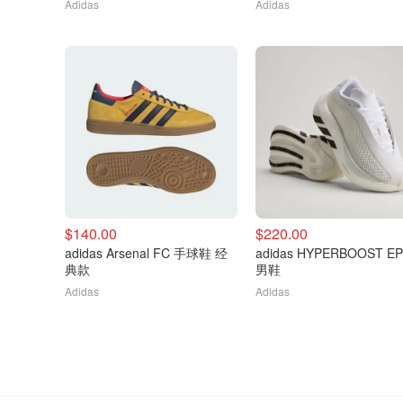
Adidas
Adidas
$140.00
$220.00
adidas Arsenal FC 手球鞋 经
adidas HYPERBOOST E
典款
男鞋
Adidas
Adidas