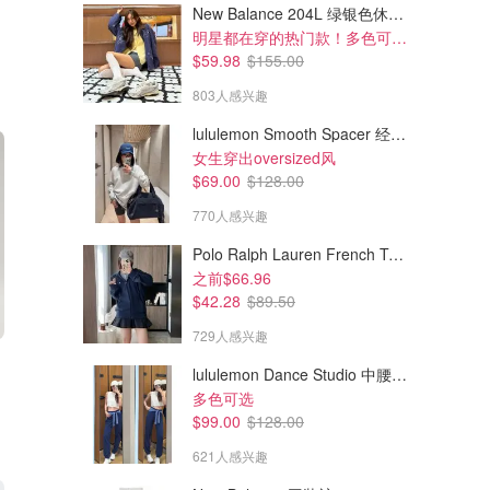
New Balance 204L 绿银色休闲鞋
明星都在穿的热门款！多色可选 3.8折
$59.98
$155.00
803人感兴趣
lululemon Smooth Spacer 经典卫衣
女生穿出oversized风
$69.00
$128.00
770人感兴趣
Polo Ralph Lauren French Terry 女童连帽卫衣 7-16码
之前$66.96
$42.28
$89.50
729人感兴趣
lululemon Dance Studio 中腰长裤 女装常规款
多色可选
$99.00
$128.00
621人感兴趣