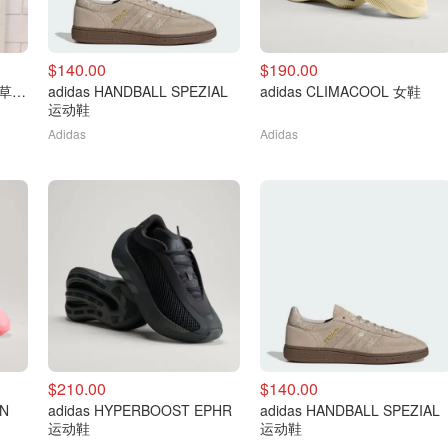
$140.00
$190.00
adidas Originals 大童三叶草T恤
adidas HANDBALL SPEZIAL
adidas CLIMACOOL 女鞋
运动鞋
Adidas
Adidas
$210.00
$140.00
ON
adidas HYPERBOOST EPHR
adidas HANDBALL SPEZIAL
运动鞋
运动鞋