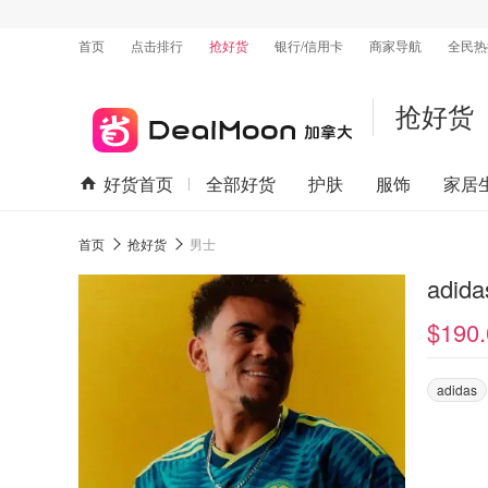
首页
点击排行
抢好货
银行/信用卡
商家导航
全民热
抢好货
好货首页
全部好货
护肤
服饰
家居
首页
抢好货
男士
adi
$190.
adidas