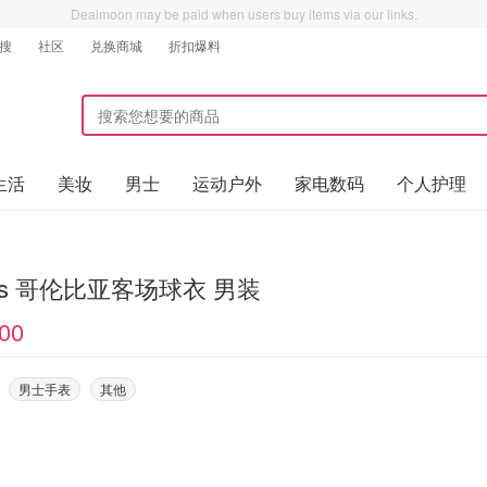
Dealmoon may be paid when users buy items via our links.
搜
社区
兑换商城
折扣爆料
生活
美妆
男士
运动户外
家电数码
个人护理
das 哥伦比亚客场球衣 男装
00
男士手表
其他