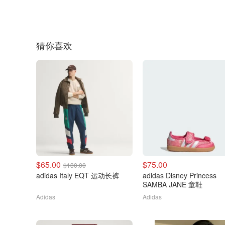
猜你喜欢
$65.00
$75.00
$130.00
adidas Italy EQT 运动长裤
adidas Disney Princess
SAMBA JANE 童鞋
Adidas
Adidas