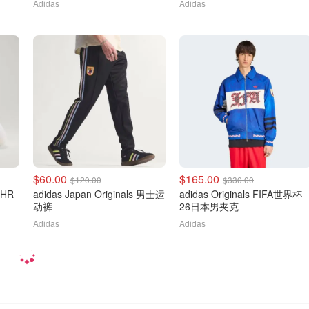
Adidas
Adidas
$60.00
$165.00
$120.00
$330.00
PHR
adidas Japan Originals 男士运
adidas Originals FIFA世界杯
动裤
26日本男夹克
Adidas
Adidas