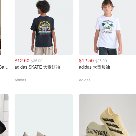
$12.50
$12.50
$35.00
$35.00
adidas Originals 3-Stripe Cali Ringer 短袖T恤
adidas SKATE 大童短袖
adidas 大童短袖
Adidas
Adidas