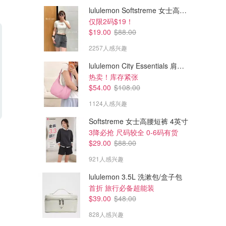
lululemon Softstreme 女士高腰短裤 10cm
仅限2码$19！
$19.00
$88.00
2257人感兴趣
lululemon City Essentials 肩背包 4L
热卖！库存紧张
$54.00
$108.00
1124人感兴趣
Softstreme 女士高腰短裤 4英寸
$190.00
$100.00
3降必抢 尺码较全 0-6码有货
adidas Japan 26/27主场球衣
adidas Terrex Anylander 男士
$29.00
$88.00
徒步鞋
921人感兴趣
Adidas
Adidas
lululemon 3.5L 洗漱包/盒子包
首折 旅行必备超能装
$39.00
$48.00
828人感兴趣