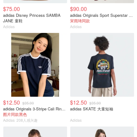
$75.00
$90.00
adidas Disney Princess SAMBA
adidas Originals Sport Superstar 7/8紧身裤
JANE 童鞋
宋雨琦同款
Adidas
Adidas
$12.50
$12.50
$35.00
$35.00
adidas Originals 3-Stripe Cali Ringer 短袖T恤
adidas SKATE 大童短袖
图片同款黑色
Adidas
208人感兴趣
Adidas