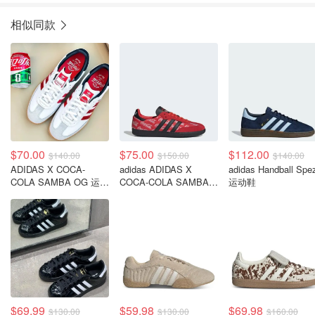
相似同款
$70.00
$75.00
$112.00
$140.00
$150.00
$140.00
ADIDAS X COCA-
adidas ADIDAS X
adidas Handball Spez
COLA SAMBA OG 运动
COCA-COLA SAMBA
运动鞋
鞋
OG 运动鞋
$69.99
$59.98
$69.98
$130.00
$130.00
$160.00