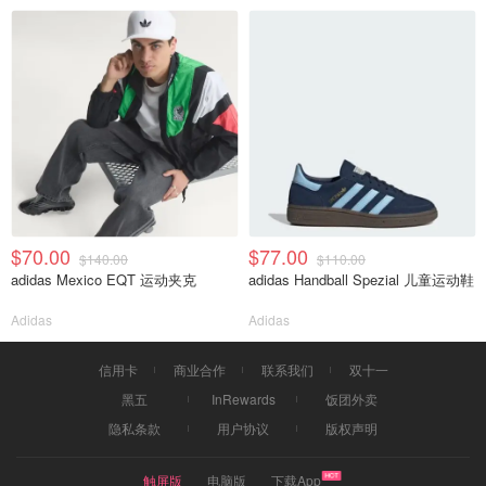
$70.00
$77.00
$140.00
$110.00
adidas Mexico EQT 运动夹克
adidas Handball Spezial 儿童运动鞋
Adidas
Adidas
信用卡
商业合作
联系我们
双十一
黑五
InRewards
饭团外卖
隐私条款
用户协议
版权声明
触屏版
电脑版
下载App