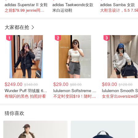
adidas Superstar II 女鞋
adidas Taekwondo女款
adidas Samba 女款
之前$79.99 jennie同款贝壳鞋!
米白运动鞋
大鞋舌设计，5.5 7.5
大家都在抢
1
2
3
$249.00
$29.00
$69.00
$348.00
$88.00
$128.00
Wunder Puff 羽绒服 600蓬松度
lululemon Softstreme 女士高腰短裤 10cm
有细闪的黑色 拍照好看
不定时变回$19！随时点进来看
女生穿出oversized
猜你喜欢