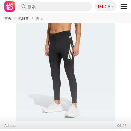
🇨🇦
CA
首页
抢好货
男士
Adidas
06-23