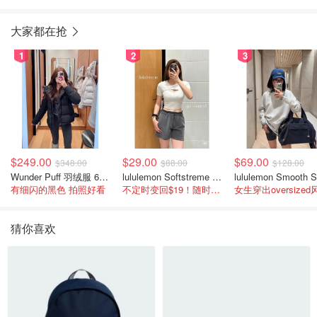
大家都在抢
1
2
3
$249.00
$29.00
$69.00
$348.00
$88.00
$128.00
Wunder Puff 羽绒服 600蓬松度
lululemon Softstreme 女士高腰短裤 10cm
有细闪的黑色 拍照好看
不定时变回$19！随时点进来看
女生穿出oversized
猜你喜欢