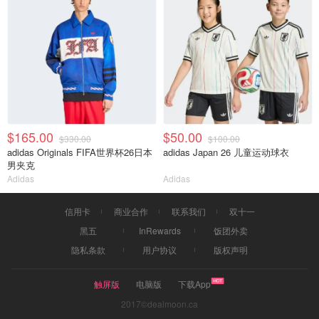
$165.00
$50.00
$330.00
$100.00
adidas Originals FIFA世界杯26日本
adidas Japan 26 儿童运动球衣
男夹克
Adidas
Adidas
信用卡
商业合作
联系我们
双十一
黑五
InRewards
饭团外卖
隐私条款
用户协议
版权声明
触屏版
电脑版
下载App
2017©dealmoon.ca