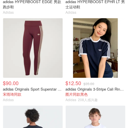
adidas HYPERBOOST EDGE 男款
adidas HYPERBOOST EPHR LT 男
跑步鞋
士运动鞋
Adidas
Adidas
$90.00
$12.50
$35.00
adidas Originals Sport Superstar 7/8紧身裤
adidas Originals 3-Stripe Cali Ringer 短袖T恤
宋雨琦同款
图片同款黑色
Adidas
Adidas
208人感兴趣