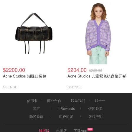
$2200.00
$204.00
$265.00
Acne Studios 蝴蝶口袋包
Acne Studios 儿童紫色棋盘格开衫
SSENSE
SSENSE
信用卡
商业合作
联系我们
双十一
黑五
InRewards
饭团外卖
隐私条款
用户协议
版权声明
触屏版
电脑版
下载App