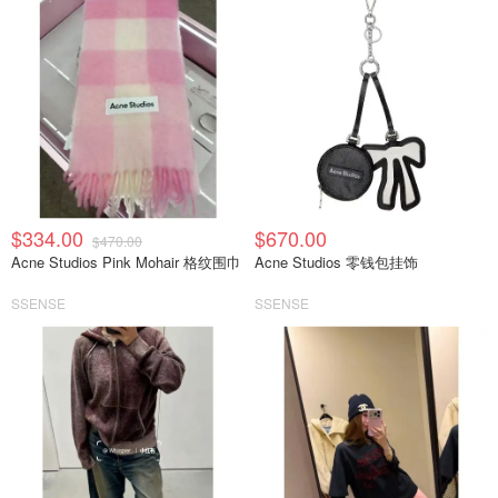
$334.00
$670.00
$470.00
Acne Studios Pink Mohair 格纹围巾
Acne Studios 零钱包挂饰
SSENSE
SSENSE