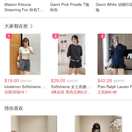
Maison Kitsune
Ganni Pink Poodle T恤
Ganni White 动物印
Dreaming Fox 粉色T恤
粉色
恤
S码
大家都在抢
1
2
3
$19.00
$29.00
$42.28
$88.00
$88.00
$89.50
lululemon Softstreme 女士高腰短裤 10cm
Softstreme 女士高腰短裤 4英寸
仅限2码$19！
3降必抢 黑色仅剩0/2/4码
之前$66.96
猜你喜欢