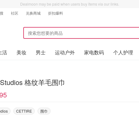
Dealmoon may be paid when users buy items via our links.
搜
社区
兑换商城
折扣爆料
生活
美妆
男士
运动户外
家电数码
个人护理
e Studios 格纹羊毛围巾
95
udios
CETTIRE
围巾