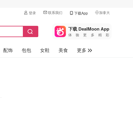
联系我们
加拿大
登录
下载App
🇺🇸
美国
下载 DealMoon App
体验更多精彩
🇨🇳
中国
配饰
包包
女鞋
美食
更多
🇨🇦
加拿大
🇬🇧
母婴玩具
英国
保健品
🇩🇪
德国
旅游
🇫🇷
法国
汽车
🇮🇹
意大利
🇦🇺
澳洲
🇳🇿
新西兰