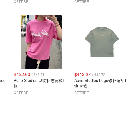
CETTIRE
CETTIRE
$422.63
$412.27
$648.71
$632.72
ved
Acne Studios 刺绣标志宽松T
Acne Studios Logo修补短袖T
恤
恤 灰色
CETTIRE
CETTIRE