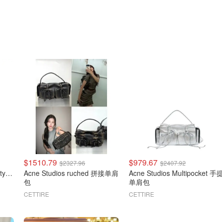
$1510.79
$979.67
$2327.96
$2407.92
Acne Studios Camero Party 单肩包
Acne Studios ruched 拼接单肩
Acne Studios Multipocket 手
包
单肩包
CETTIRE
CETTIRE