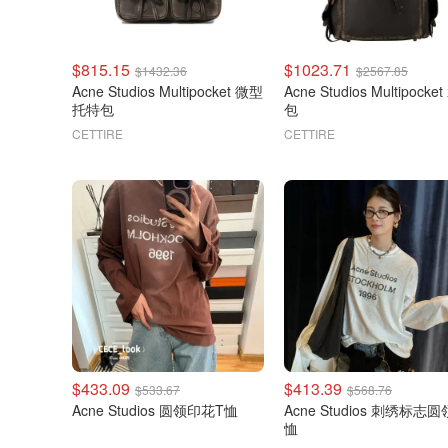
$815.15
$1023.71
$1432.36
$2567.85
Acne Studios Multipocket 微型
Acne Studios Multipocke
托特包
包
CETTIRE
CETTIRE
$433.09
$413.39
$533.67
$568.76
Acne Studios 圆领印花T恤
Acne Studios 刺绣标志圆
恤