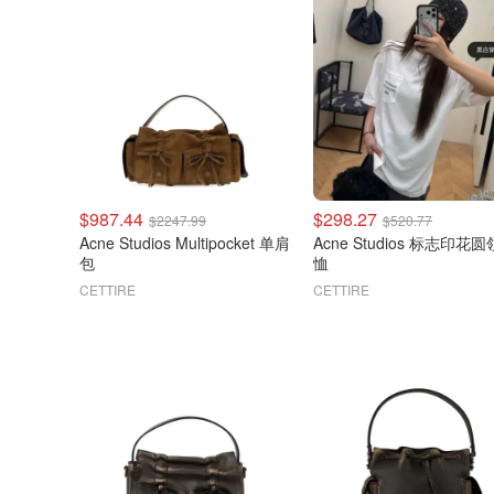
$987.44
$298.27
$2247.99
$520.77
Acne Studios Multipocket 单肩
Acne Studios 标志印花圆
包
恤
CETTIRE
CETTIRE