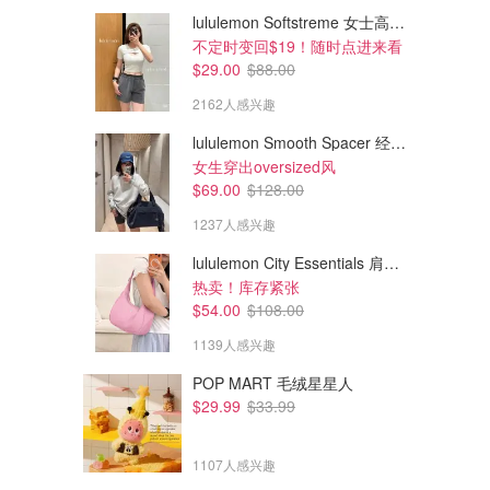
lululemon Softstreme 女士高腰短裤 10cm
不定时变回$19！随时点进来看
$29.00
$88.00
2162人感兴趣
lululemon Smooth Spacer 经典卫衣
女生穿出oversized风
$69.00
$128.00
1237人感兴趣
lululemon City Essentials 肩背包 4L
$458.39
$501.21
$819.23
$777.98
热卖！库存紧张
Burberry 羊绒格纹围巾 易梦玲同款
Burberry 格纹羊毛围巾 全智贤同款不同色
$54.00
$108.00
加拿大定价$760
全智贤同款不同色！加拿大定价$700
1139人感兴趣
CETTIRE
CETTIRE
POP MART 毛绒星星人
$29.99
$33.99
1107人感兴趣