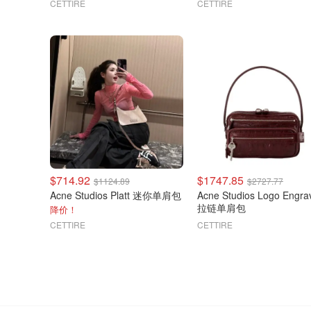
CETTIRE
CETTIRE
$714.92
$1747.85
$1124.89
$2727.77
Acne Studios Platt 迷你单肩包
Acne Studios Logo Engra
拉链单肩包
降价！
CETTIRE
CETTIRE