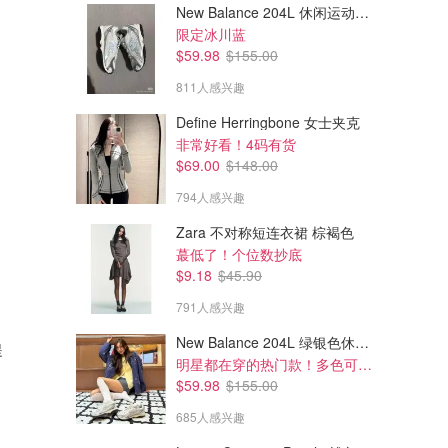
New Balance 204L 休闲运动鞋 蓝银色
限定冰川蓝
$59.98
$155.00
811人感兴趣
Define Herringbone 女士夹克
非常好看！4码有货
$69.00
$148.00
794人感兴趣
Zara 不对称短连衣裙 棕褐色
蕞低了！个位数抄底
$9.18
$45.90
791人感兴趣
New Balance 204L 绿银色休闲鞋
提
明星都在穿的热门款！多色可选 3.8折
$59.98
$155.00
685人感兴趣