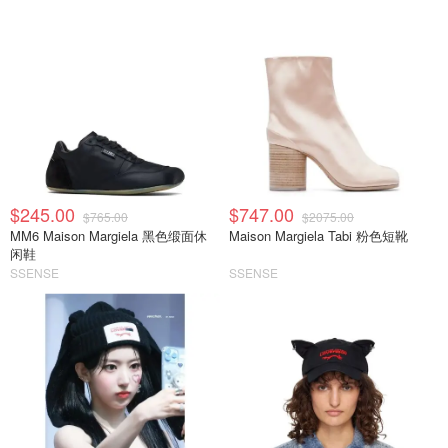
$245.00
$747.00
$765.00
$2075.00
MM6 Maison Margiela 黑色缎面休
Maison Margiela Tabi 粉色短靴
闲鞋
SSENSE
SSENSE