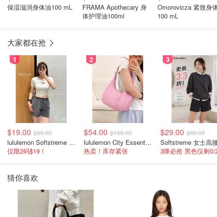
保湿滋润身体油100 mL
FRAMA Apothecary 身
Omorovicza 紧致身
体护理油100ml
100 mL
大家都在抢
1
2
3
$19.00
$54.00
$29.00
$88.00
$108.00
$88.00
lululemon Softstreme 女士高腰短裤 10cm
lululemon City Essentials 肩背包 4L
仅限2码$19！
热卖！库存紧张
猜你喜欢