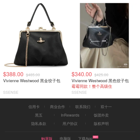
$388.00
$340.00
$485.00
$425.00
Vivienne Westwood 黑金饺子包
Vivienne Westwood 黑色饺子包
霉霉同款！整个高级住
SSENSE
SSENSE
信用卡
商业合作
联系我们
双十一
黑五
InRewards
饭团外卖
隐私条款
用户协议
版权声明
触屏版
电脑版
下载App