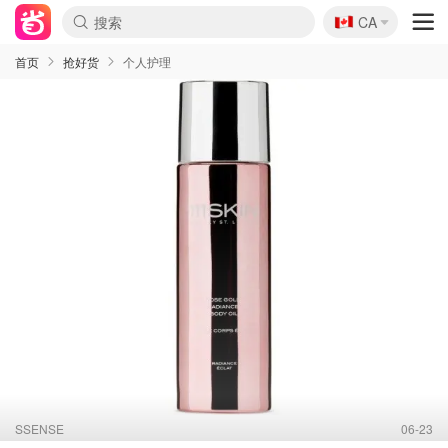
🇨🇦
CA
首页
抢好货
个人护理
SSENSE
06-23