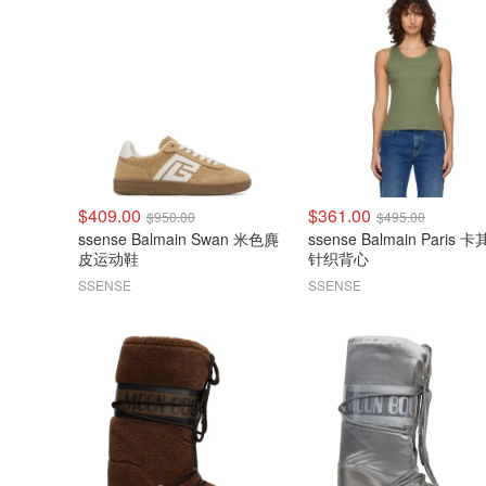
$409.00
$361.00
$950.00
$495.00
ssense Balmain Swan 米色麂
ssense Balmain Paris 
皮运动鞋
针织背心
SSENSE
SSENSE