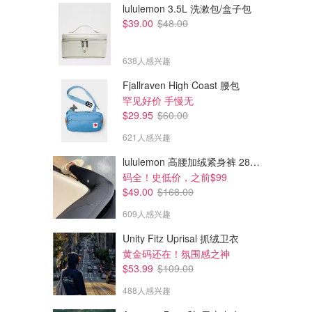
lululemon 3.5L 洗漱包/盒子包
$39.00
$48.00
638人感兴趣
Fjallraven High Coast 腰包
罕见好价 手慢无
$29.95
$60.00
621人感兴趣
lululemon 高腰加绒紧身裤 28"≈71cm 5个口袋
码全！史低价，之前$99
$49.00
$168.00
609人感兴趣
Unity Fitz Uprisal 抓绒卫衣
黄金码还在！氛围感之神
$53.99
$109.00
488人感兴趣