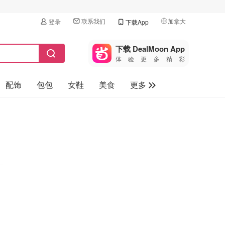
联系我们
加拿大
登录
下载App
🇺🇸
美国
下载 DealMoon App
体验更多精彩
🇨🇳
中国
配饰
包包
女鞋
美食
更多
🇨🇦
加拿大
🇬🇧
母婴玩具
英国
保健品
🇩🇪
德国
旅游
🇫🇷
法国
汽车
🇮🇹
意大利
🇦🇺
澳洲
🇳🇿
新西兰