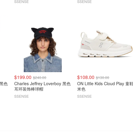
SSENSE
SSENSE
$199.00
$108.00
$240.00
$130.00
y 黑色
Charles Jeffrey Loverboy 黑色
ON Little Kids Cloud Play 童鞋
耳环装饰棒球帽
米色
SSENSE
SSENSE