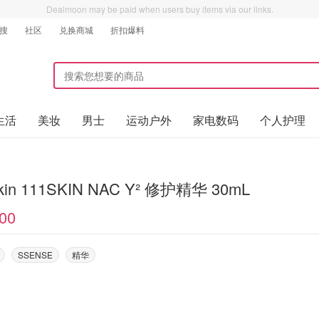
Dealmoon may be paid when users buy items via our links.
搜
社区
兑换商城
折扣爆料
生活
美妆
男士
运动户外
家电数码
个人护理
kin 111SKIN NAC Y² 修护精华 30mL
00
SSENSE
精华