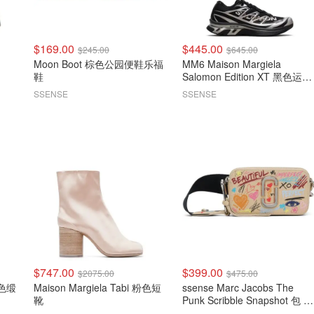
$169.00
$445.00
$245.00
$645.00
Moon Boot 棕色公园便鞋乐福
MM6 Maison Margiela
鞋
Salomon Edition XT 黑色运动
鞋
SSENSE
SSENSE
$747.00
$399.00
$2075.00
$475.00
黑色缎
Maison Margiela Tabi 粉色短
ssense Marc Jacobs The
靴
Punk Scribble Snapshot 包 米
色