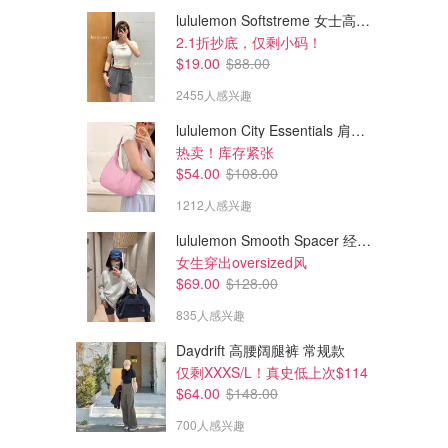
lululemon Softstreme 女士高腰短裤 10cm
2.1折抄底，仅剩小码！
$19.00
$88.00
2455人感兴趣
lululemon City Essentials 肩背包 4L
热卖！库存紧张
$54.00
$108.00
1212人感兴趣
lululemon Smooth Spacer 经典卫衣
$140.00
$300.00
女生穿出oversized风
111Skin 111SKIN NAC Y² 抗
111Skin 111SKIN Precision
$69.00
$128.00
氧化精华 100mL
Repair Edit 精华
835人感兴趣
SSENSE
SSENSE
Daydrift 高腰阔腿裤 常规款
仅剩XXXS/L！真史低上次$114
$64.00
$148.00
700人感兴趣