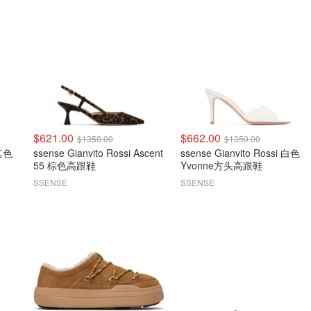
$621.00
$662.00
$1350.00
$1350.00
卡其色
ssense Gianvito Rossi Ascent
ssense Gianvito Rossi 白色
55 棕色高跟鞋
Yvonne方头高跟鞋
SSENSE
SSENSE