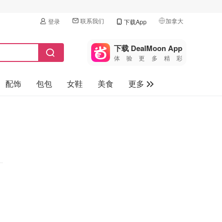
联系我们
加拿大
登录
下载App
🇺🇸
美国
下载 DealMoon App
体验更多精彩
🇨🇳
中国
配饰
包包
女鞋
美食
更多
🇨🇦
加拿大
🇬🇧
母婴玩具
英国
保健品
🇩🇪
德国
旅游
🇫🇷
法国
汽车
🇮🇹
意大利
🇦🇺
澳洲
🇳🇿
新西兰