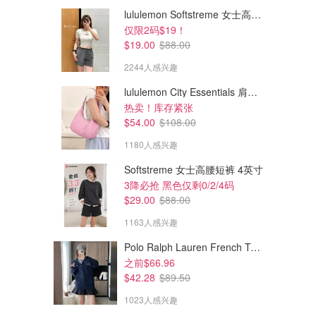
lululemon Softstreme 女士高腰短裤 10cm
仅限2码$19！
$19.00
$88.00
2244人感兴趣
lululemon City Essentials 肩背包 4L
热卖！库存紧张
$54.00
$108.00
1180人感兴趣
Softstreme 女士高腰短裤 4英寸
$140.00
$165.00
3降必抢 黑色仅剩0/2/4码
Sisley-Paris 花香喷雾 100ml
Sisley-Paris 花香柔肤水 250ml
$29.00
$88.00
1163人感兴趣
SSENSE
SSENSE
Polo Ralph Lauren French Terry 女童连帽卫衣 7-16码
之前$66.96
$42.28
$89.50
1023人感兴趣