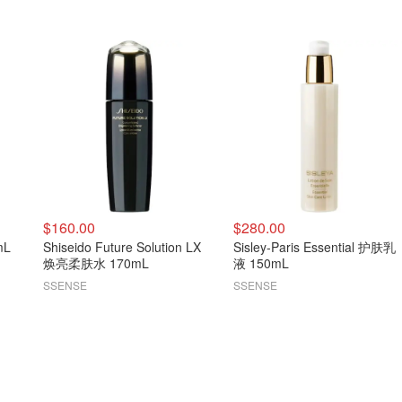
$160.00
$280.00
mL
Shiseido Future Solution LX
Sisley-Paris Essential 护肤乳
焕亮柔肤水 170mL
液 150mL
SSENSE
SSENSE