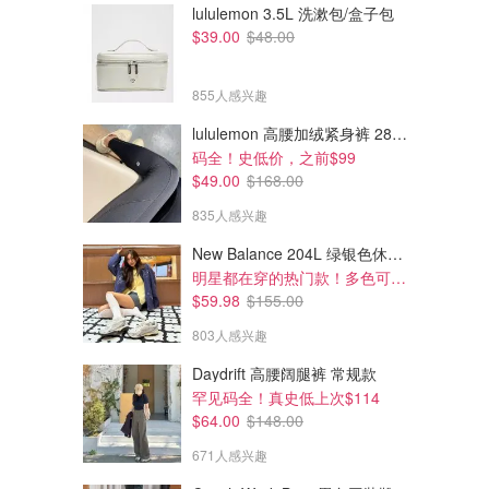
lululemon 3.5L 洗漱包/盒子包
$39.00
$48.00
855人感兴趣
lululemon 高腰加绒紧身裤 28"≈71cm 5个口袋
码全！史低价，之前$99
$49.00
$168.00
835人感兴趣
New Balance 204L 绿银色休闲鞋
明星都在穿的热门款！多色可选 3.8折
$59.98
$155.00
803人感兴趣
Daydrift 高腰阔腿裤 常规款
罕见码全！真史低上次$114
$64.00
$148.00
671人感兴趣