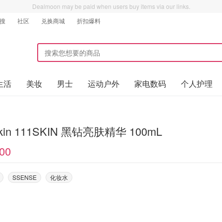
Dealmoon may be paid when users buy items via our links.
搜
社区
兑换商城
折扣爆料
生活
美妆
男士
运动户外
家电数码
个人护理
kin 111SKIN 黑钻亮肤精华 100mL
00
SSENSE
化妆水