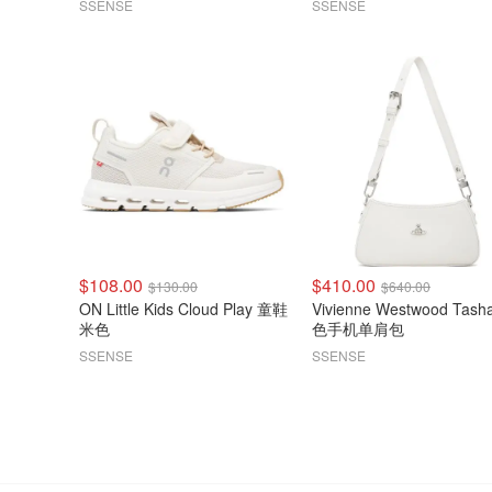
SSENSE
SSENSE
$108.00
$410.00
$130.00
$640.00
ON Little Kids Cloud Play 童鞋
Vivienne Westwood Tasha 白
米色
色手机单肩包
SSENSE
SSENSE