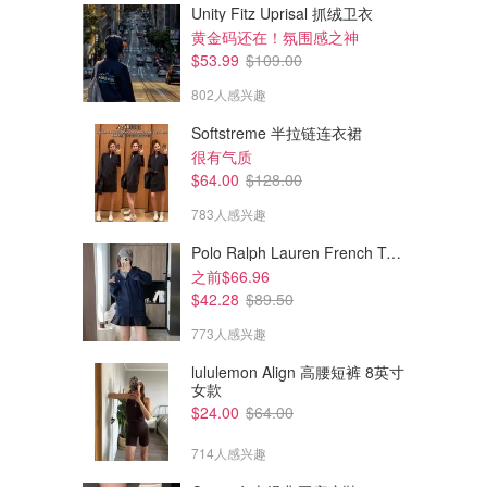
Unity Fitz Uprisal 抓绒卫衣
黄金码还在！氛围感之神
$53.99
$109.00
802人感兴趣
Softstreme 半拉链连衣裙
很有气质
$64.00
$128.00
783人感兴趣
Polo Ralph Lauren French Terry 女童连帽卫衣 7-16码
之前$66.96
$42.28
$89.50
773人感兴趣
lululemon Align 高腰短裤 8英寸
女款
$24.00
$64.00
714人感兴趣