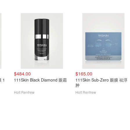
$484.00
$165.00
膜 1
111Skin Black Diamond 眼霜
111Skin Sub-Zero 眼膜 祛浮
肿
Holt Renfrew
Holt Renfrew