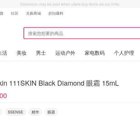
Dealmoon may be paid when users buy items via our links.
搜
社区
兑换商城
折扣爆料
生活
美妆
男士
运动户外
家电数码
个人护理
kin 111SKIN Black Diamond 眼霜 15mL
00
SSENSE
精华
眼霜