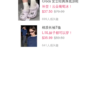
Crocs 女士经典厚底凉鞋
补货！云朵葡萄冰！
$37.50
$79.99
699人感兴趣
棉质长袖T恤
L/XL妹子都可以穿！
$35.99
$59.50
641人感兴趣