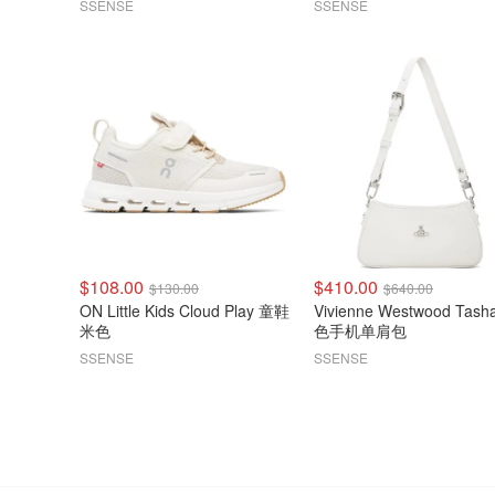
SSENSE
SSENSE
$108.00
$410.00
$130.00
$640.00
ON Little Kids Cloud Play 童鞋
Vivienne Westwood Tasha 白
米色
色手机单肩包
SSENSE
SSENSE