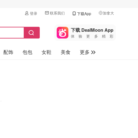
联系我们
加拿大
登录
下载App
🇺🇸
美国
下载 DealMoon App
体验更多精彩
🇨🇳
中国
配饰
包包
女鞋
美食
更多
🇨🇦
加拿大
🇬🇧
母婴玩具
英国
保健品
🇩🇪
德国
旅游
🇫🇷
法国
汽车
🇮🇹
意大利
🇦🇺
澳洲
🇳🇿
新西兰