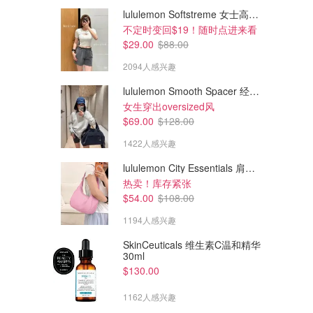
lululemon Softstreme 女士高腰短裤 10cm
不定时变回$19！随时点进来看
$29.00
$88.00
2094人感兴趣
lululemon Smooth Spacer 经典卫衣
女生穿出oversized风
$69.00
$128.00
1422人感兴趣
lululemon City Essentials 肩背包 4L
$450.00
$450.00
热卖！库存紧张
111Skin Y疗愈修护精华液
111Skin NAC Y² 修护精华液
$54.00
$108.00
1194人感兴趣
Holt Renfrew
Holt Renfrew
SkinCeuticals 维生素C温和精华
30ml
$130.00
1162人感兴趣