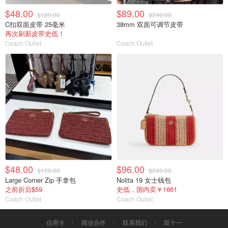
$48.00
$89.00
$120.00
$240.00
C扣双面皮带 25毫米
38mm 双面可调节皮带
再次刷新皮带史低！
Coach Outlet
Coach Outlet
$48.00
$96.00
$120.00
$240.00
Large Corner Zip 手拿包
Nolita 19 女士钱包
之前折后$59
史低，国内卖￥1661
Coach Outlet
Coach Outlet
信用卡
商业合作
联系我们
双十一