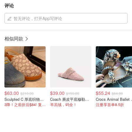
评论
暂无评论，打开App写评论
相似同款
$63.00
$39.00
$55.24
$210.00
$150.00
$64.99
Sculpted C 厚底织物凉拖
Coach 麂皮平底穆勒鞋 羊羔毛
Crocs A
3降！之前折后$84! 复古且时尚
羊羔绒，码全！
注册享首单8.5折