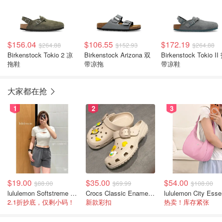
$156.04
$106.55
$172.19
$264.88
$152.93
$264.88
Birkenstock Tokio 2 凉
Birkenstock Arizona 双
Birkenstock Tokio II
拖鞋
带凉拖
带凉鞋
大家都在抢
1
2
3
$19.00
$35.00
$54.00
$88.00
$69.99
$108.00
lululemon Softstreme 女士高腰短裤 10cm
Crocs Classic Enamel Buckle 卡骆驰布扣便鞋
2.1折抄底，仅剩小码！
新款彩扣
热卖！库存紧张