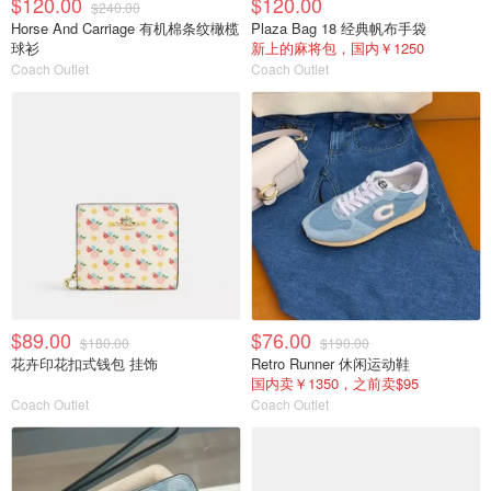
$120.00
$120.00
$240.00
Horse And Carriage 有机棉条纹橄榄
Plaza Bag 18 经典帆布手袋
球衫
新上的麻将包，国内￥1250
Coach Outlet
Coach Outlet
$89.00
$76.00
$180.00
$190.00
花卉印花扣式钱包 挂饰
Retro Runner 休闲运动鞋
国内卖￥1350，之前卖$95
Coach Outlet
Coach Outlet