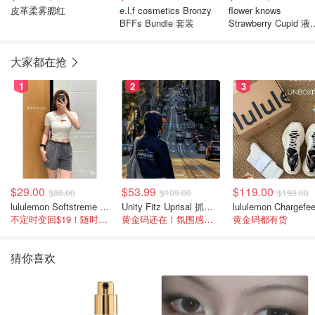
皮革柔雾腮红
e.l.f cosmetics Bronzy
flower knows
BFFs Bundle 套装
Strawberry Cupid 液
腮红
大家都在抢
1
2
3
$29.00
$53.99
$119.00
$88.00
$109.00
$198.00
lululemon Softstreme 女士高腰短裤 10cm
Unity Fitz Uprisal 抓绒卫衣
不定时变回$19！随时点进来看
黄金码还在！氛围感之神
黄金码都有货
猜你喜欢