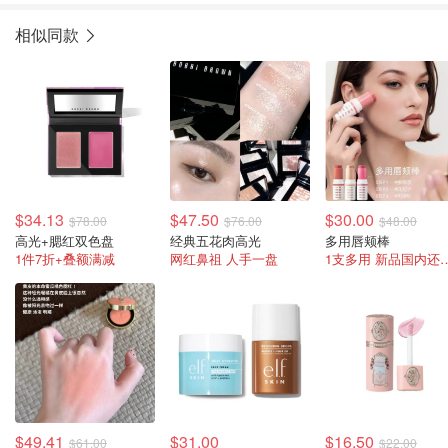
相似同款
$34.13
$47.50
$30.00
$78.00
$76.00
$48.00
高光+腮红双色盘
经典五花肉高光
多用唇颊棒
1件7折+叠额满减
网红鼻祖 人手一盘
1支多用 新品
$49.41
$31.00
$16.50
$61.00
$22.00