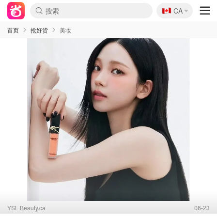
🇨🇦
CA
首页
抢好货
美妆
YSL Beauty.ca
06-23