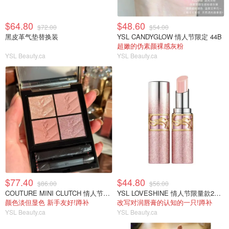
$64.80
$48.60
$72.00
$54.00
黑皮革气垫替换装
YSL CANDYGLOW 情人节限定 44B
超嫩的伪素颜裸感灰粉
YSL Beauty.ca
YSL Beauty.ca
$77.40
$44.80
$86.00
$56.00
COUTURE MINI CLUTCH 情人节限定眼影126
YSL LOVESHINE 情人节限量款2号色
颜色淡但显色 新手友好!蹲补
改写对润唇膏的认知的一只!蹲补
YSL Beauty.ca
YSL Beauty.ca