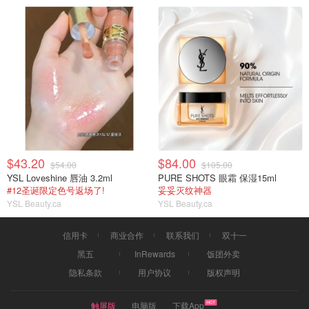
$43.20
$84.00
$54.00
$105.00
YSL Loveshine 唇油 3.2ml
PURE SHOTS 眼霜 保湿15ml
#12圣诞限定色号返场了!
妥妥灭纹神器
YSL Beauty.ca
YSL Beauty.ca
信用卡
商业合作
联系我们
双十一
黑五
InRewards
饭团外卖
隐私条款
用户协议
版权声明
触屏版
电脑版
下载App