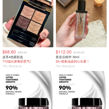
$68.80
$112.00
$86.00
$140.00
皮革4色眼影盘
夜皇后精华 30ml
710溢出屏幕的贵气!
25+熬夜油皮的心头爱！
YSL Beauty.ca
YSL Beauty.ca