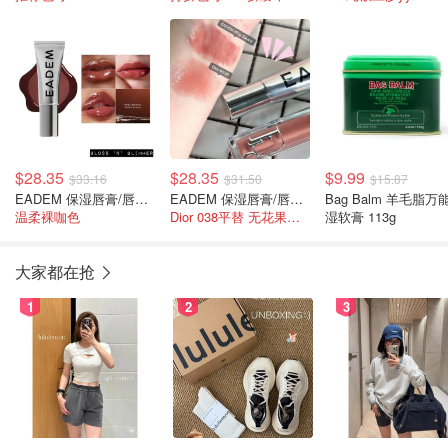
$28.35
$28.35
$9.99
$33.16
$31.50
$15.87
EADEM 保湿唇膏/唇膜 #Boba Bounce
EADEM 保湿唇膏/唇膜 #Fig Sauce
Bag Balm 羊毛脂万
温柔裸咖色
Dior 038平替 无花果裸色
湿软膏 113g
大家都在抢
1
2
3