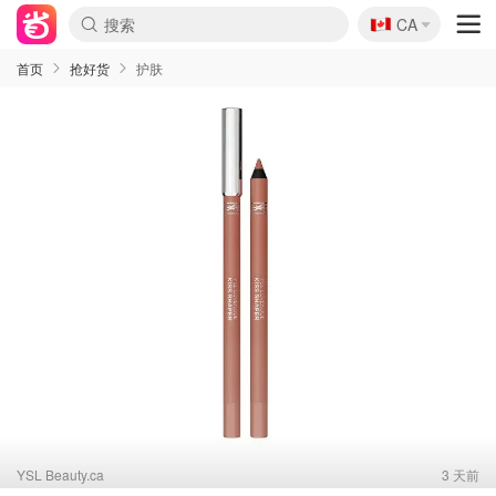
🇨🇦
CA
首页
抢好货
护肤
YSL Beauty.ca
3 天前