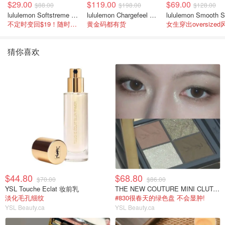
$29.00
$119.00
$69.00
$88.00
$198.00
$128.00
lululemon Softstreme 女士高腰短裤 10cm
lululemon Chargefeel 3 男士运动鞋
不定时变回$19！随时点进来看
黄金码都有货
女生穿出oversized
猜你喜欢
$44.80
$68.80
$70.00
$86.00
YSL Touche Eclat 妆前乳
THE NEW COUTURE MINI CLUTCH 四色眼影盘
淡化毛孔细纹
#830很春天的绿色盘 不会显肿!
YSL Beauty.ca
YSL Beauty.ca