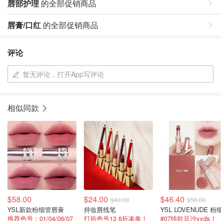
唇部护理
的全部促销商品
唇膏/口红
的全部促销商品
评论
暂无评论，打开App写评论
相似同款
$58.00
$24.00
$46.40
$40.00
$58.00
YSL新款粉细管唇膏
持妆唇线笔
推荐色号：01/04/06/07
打折色号13 6折凑单！
#07纯欲豆沙yyds！