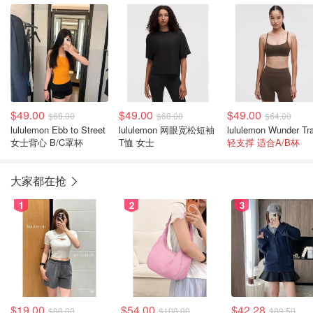
$49.00
$49.00
$49.00
$68.00
$68.00
$64.00
lululemon Ebb to Street
lululemon 网眼宽松短袖
女士背心 B/C罩杯
T恤 女士
轻支撑 适合A/B杯
大家都在抢
1
2
3
$19.00
$54.00
$42.28
$88.00
$108.00
$89.50