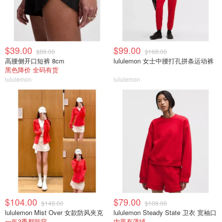
$39.00
$99.00
$88.00
$168.00
高腰侧开口短裤 8cm
lululemon 女士中腰打孔拼条运动裤
黑色降价 全码有货
lululemon
lululemon
$104.00
$79.00
$148.00
$108.00
lululemon Mist Over 女款防风夹克
lululemon Steady State 卫衣 宽袖口
一年3季都能穿
内里有薄绒