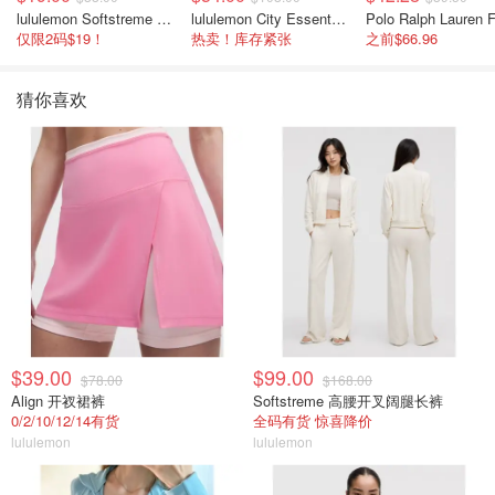
lululemon Softstreme 女士高腰短裤 10cm
lululemon City Essentials 肩背包 4L
仅限2码$19！
热卖！库存紧张
之前$66.96
猜你喜欢
$39.00
$99.00
$78.00
$168.00
Align 开衩裙裤
Softstreme 高腰开叉阔腿长裤
0/2/10/12/14有货
全码有货 惊喜降价
lululemon
lululemon