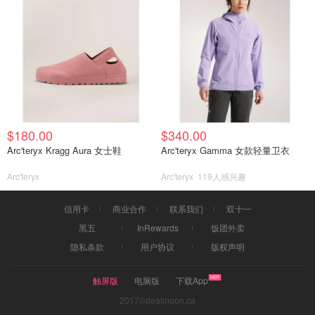
$180.00
$340.00
Arc'teryx Kragg Aura 女士鞋
Arc'teryx Gamma 女款轻量卫衣
Arc'teryx
Arc'teryx
119人感兴趣
信用卡
商业合作
联系我们
双十一
黑五
InRewards
饭团外卖
隐私条款
用户协议
版权声明
触屏版
电脑版
下载App
2017©dealmoon.ca