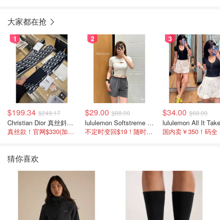
大家都在抢
1
2
3
$199.34
$29.00
$34.00
$249.17
$88.00
$68.00
Christian Dior 真丝斜纹围巾 藏蓝米色
lululemon Softstreme 女士高腰短裤 10cm
真丝款！官网$330(加币$277)
不定时变回$19！随时点进来看
国内卖￥350！码全
猜你喜欢