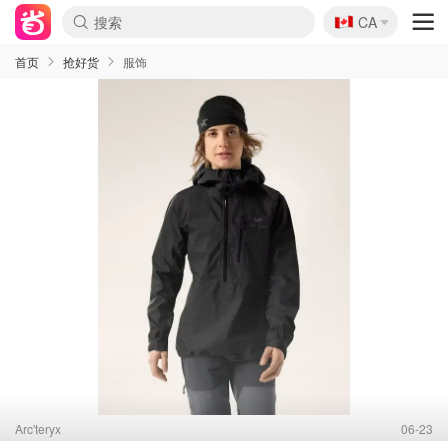
🇨🇦
CA
首页
抢好货
服饰
Arc'teryx
06-23