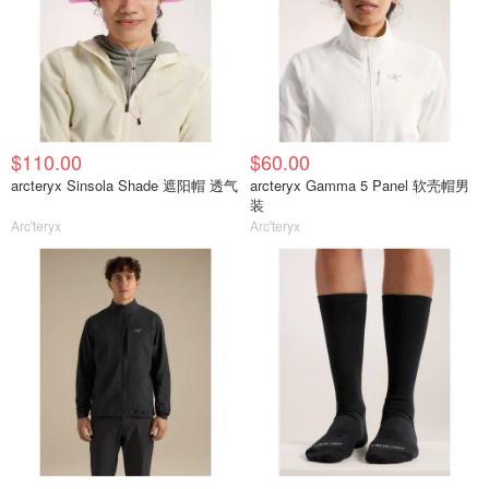
$110.00
$60.00
arcteryx Sinsola Shade 遮阳帽 透气
arcteryx Gamma 5 Panel 软壳帽男
装
Arc'teryx
Arc'teryx