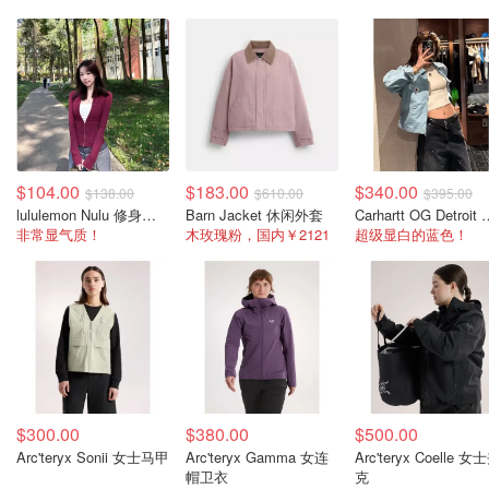
$104.00
$183.00
$340.00
$138.00
$610.00
$395.00
lululemon Nulu 修身短夹克 女士
Barn Jacket 休闲外套
Carhartt OG 
非常显气质！
木玫瑰粉，国内￥2121
超级显白的蓝色！
$300.00
$380.00
$500.00
Arc'teryx Sonii 女士马甲
Arc'teryx Gamma 女连
Arc'teryx Coelle 女
帽卫衣
克