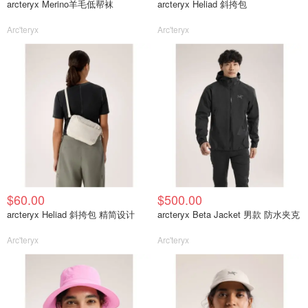
arcteryx Merino羊毛低帮袜
arcteryx Heliad 斜挎包
Arc'teryx
Arc'teryx
$60.00
$500.00
arcteryx Heliad 斜挎包 精简设计
arcteryx Beta Jacket 男款 防水夹克
Arc'teryx
Arc'teryx