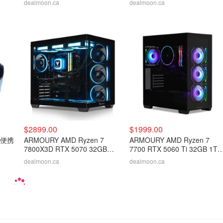
dealmoon.ca
dealmoon.ca
$2899.00
$1999.00
折叠便携
ARMOURY AMD Ryzen 7
ARMOURY AMD Ryzen 7
7800X3D RTX 5070 32GB
7700 RTX 5060 Ti 32GB 1TB
RAM 2TB SSD 台式机
台式电脑
dealmoon.ca
dealmoon.ca