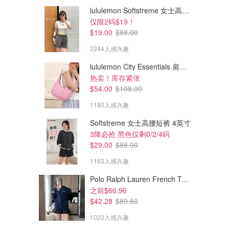
lululemon Softstreme 女士高腰短裤 10cm
仅限2码$19！
$19.00
$88.00
2244人感兴趣
lululemon City Essentials 肩背包 4L
热卖！库存紧张
$54.00
$108.00
1180人感兴趣
Softstreme 女士高腰短裤 4英寸
$108.00
$90.00
3降必抢 黑色仅剩0/2/4码
SKIMS 棉质圆领长袖上衣 酒红
SKIMS COTTON JERSEY 吊
$29.00
$88.00
色
带背心 酒红色
1163人感兴趣
dealmoon.ca
dealmoon.ca
Polo Ralph Lauren French Terry 女童连帽卫衣 7-16码
之前$66.96
$42.28
$89.50
1023人感兴趣