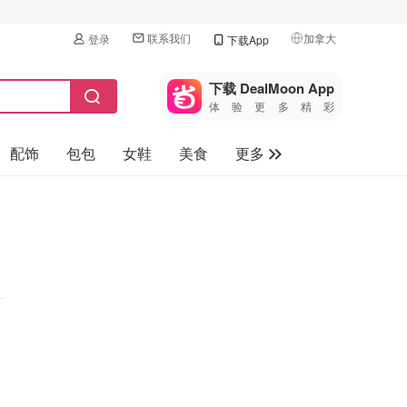
联系我们
加拿大
登录
下载App
🇺🇸
美国
下载 DealMoon App
体验更多精彩
🇨🇳
中国
配饰
包包
女鞋
美食
更多
🇨🇦
加拿大
🇬🇧
母婴玩具
英国
保健品
🇩🇪
德国
旅游
🇫🇷
法国
汽车
🇮🇹
意大利
🇦🇺
澳洲
🇳🇿
新西兰