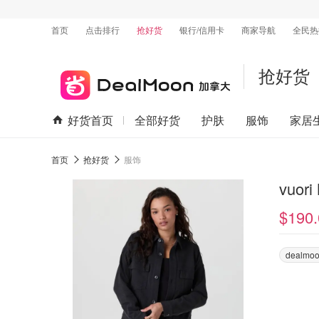
首页
点击排行
抢好货
银行/信用卡
商家导航
全民热
抢好货
好货首页
全部好货
护肤
服饰
家居
首页
抢好货
服饰
vuor
$190.
dealmoo