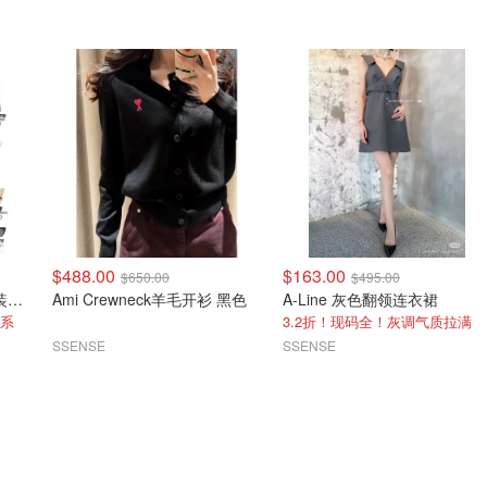
$488.00
$163.00
$650.00
$495.00
Carhartt OG Michigan 工装夹克 棕色
Ami Crewneck羊毛开衫 黑色
A-Line 灰色翻领连衣裙
色系
3.2折！现码全！灰调气质拉满
SSENSE
SSENSE