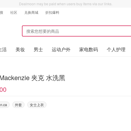
Dealmoon may be paid when users buy items via our links.
搜
社区
兑换商城
折扣爆料
生活
美妆
男士
运动户外
家电数码
个人护理
i Mackenzie 夹克 水洗黑
00
n.ca
外套
女士上衣