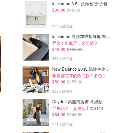
lululemon 3.5L 洗漱包/盒子包
$39.00
$48.00
855人感兴趣
lululemon 高腰加绒紧身裤 28"≈71cm 5个口袋
码全！史低价，之前$99
$49.00
$168.00
835人感兴趣
New Balance 204L 绿银色休闲鞋
明星都在穿的热门款！多色可选 3.8折
$59.98
$155.00
803人感兴趣
Daydrift 高腰阔腿裤 常规款
罕见码全！真史低上次$114
$64.00
$148.00
671人感兴趣