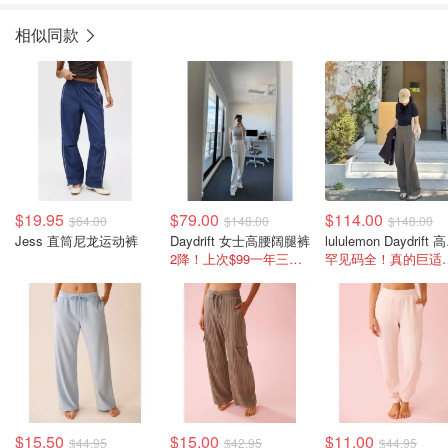
相似同款
$19.95
$79.00
$114.00
$64.00
$148.00
$148.00
Jess 直筒尼龙运动裤
Daydrift 女士高腰阔腿裤
lulu
2降！上次$99一年三季都能穿！
罕见码全！真
$15.50
$15.00
$11.00
$44.95
$42.95
$44.95