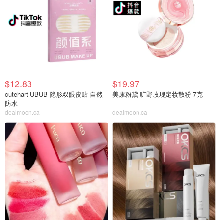
$12.83
$19.97
cutehart UBUB 隐形双眼皮贴 自然
美康粉黛 旷野玫瑰定妆散粉 7克
防水
dealmoon.ca
dealmoon.ca