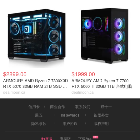
$2899.00
$1999.00
ARMOURY AMD Ryzen 7 7800X3D
ARMOURY AMD Ryzen 7 7700
RTX 5070 32GB RAM 2TB SSD 台
RTX 5060 Ti 32GB 1TB 台式电脑
式机
dealmoon.ca
dealmoon.ca
信用卡
商业合作
联系我们
双十一
黑五
InRewards
饭团外卖
隐私条款
用户协议
版权声明
触屏版
电脑版
下载App