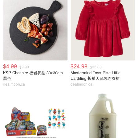
$4.99
$24.98
$9.99
$35.00
KSP Cheshire 板岩餐盘 39x30cm
Mastermind Toys Rise Little
黑色
Earthling 长袖天鹅绒连衣裙
dealmoon.ca
dealmoon.ca