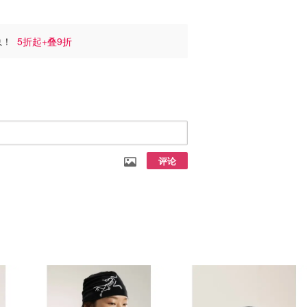
汇总！
5折起+叠9折
评论