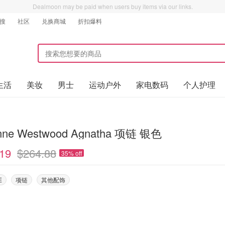
Dealmoon may be paid when users buy items via our links.
搜
社区
兑换商城
折扣爆料
生活
美妆
男士
运动户外
家电数码
个人护理
enne Westwood Agnatha 项链 银色
19
$264.88
35% off
E
项链
其他配饰