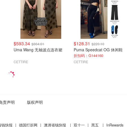
$593.34
$128.31
$864.61
$220.10
Uma Wang 无袖波点连衣裙
Puma Speedcat OG 休闲鞋
折扣码：G144160
CETTIRE
CETTIRE
免责声明
版权声明
省钱快报
|
德国打折网
|
澳洲省钱快报
|
双十一
|
黑五
|
InRewards