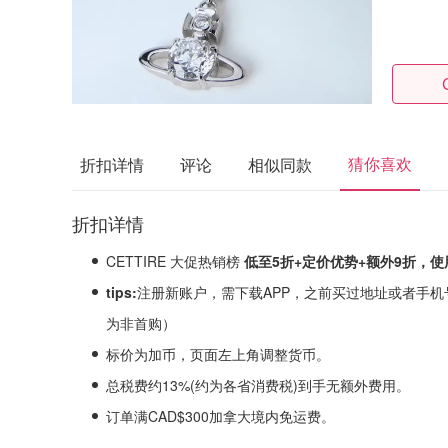
猜你喜欢
折扣详情
评论
相似同款
折扣详情
CETTIRE 大促热销榜
低至5折+定价优势+额外9折，
tips:
注‮新册‬账户，需下载APP，之前买过地址或者手机号换一下，输入后可享，否则系统会‮定判‬
为非首购）
标价为加币，页面左上角调整货币。
总税费约13%(约为各省消费税)到手无额外费用。
订单满CAD$300加拿大境内免运费。