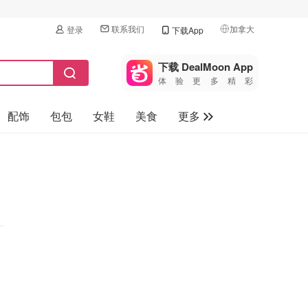
联系我们
加拿大
登录
下载App
🇺🇸
美国
下载 DealMoon App
体验更多精彩
🇨🇳
中国
配饰
包包
女鞋
美食
更多
🇨🇦
加拿大
🇬🇧
母婴玩具
英国
保健品
🇩🇪
德国
旅游
🇫🇷
法国
汽车
🇮🇹
意大利
🇦🇺
澳洲
🇳🇿
新西兰