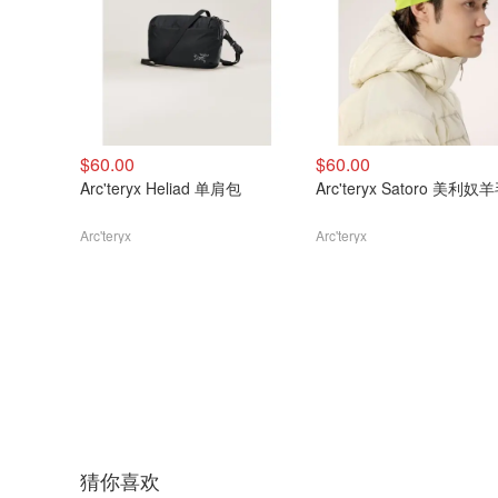
$60.00
$60.00
Arc'teryx Heliad 单肩包
Arc'teryx Satoro 美利
Arc'teryx
Arc'teryx
猜你喜欢