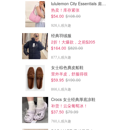
lululemon City Essentials 肩背包 4L
热卖！库存紧张
$54.00
$108.00
926人感兴趣
经典羽绒服
2折！大爆款，之前$205
$80.00
$80.00
$164.00
$820.00
Arc'teryx Silex 帽子
Arc'teryx Silex 帽子
877人感兴趣
Arc'teryx
Arc'teryx
女士棕色麂皮船鞋
里外羊皮，舒服得很
$59.95
$190.00
866人感兴趣
Crocs 女士经典厚底凉鞋
补货！云朵葡萄冰！
$37.50
$79.99
760人感兴趣