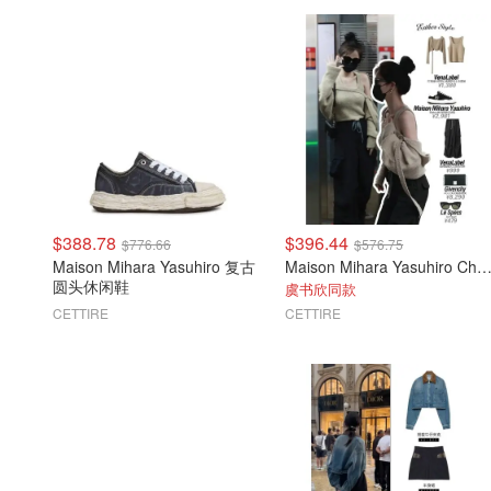
$388.78
$396.44
$776.66
$576.75
Maison Mihara Yasuhiro 复古
Maison Mihara Yasuhiro Charles 系带
圆头休闲鞋
虞书欣同款
CETTIRE
CETTIRE