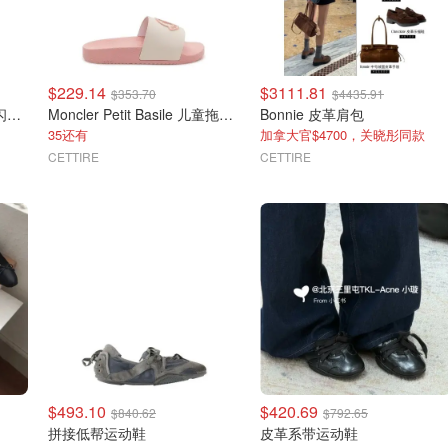
$229.14
$3111.81
$353.70
$4435.91
Birkenstock Arizona 儿童闪耀凉鞋
Moncler Petit Basile 儿童拖鞋 黑色
Bonnie 皮革肩包
35还有
加拿大官$4700，关晓彤同款
CETTIRE
CETTIRE
$493.10
$420.69
$840.62
$792.65
拼接低帮运动鞋
皮革系带运动鞋