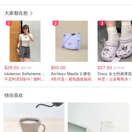
大家都在抢
1
2
3
$29.00
$60.00
$37.50
$88.00
$79.99
lululemon Softstreme 女士高腰短裤 10cm
Arc'teryx Mantis 2 腰包
C
不定时变回$19！随时点进来看
3色可选！紫色颜值很高
补货！云朵葡萄冰！
猜你喜欢