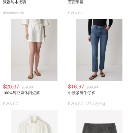
漆器纯木汤碗
百褶半裙
dealmoon.ca
RW & CO
$20.37
$16.97
$59.90
$99.90
100%纯亚麻休闲短裤
中腰紧身牛仔裤
RW & CO
RW & CO
137人感兴趣