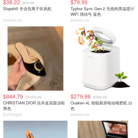
$38.22
$79.99
$69.99
Slopehill 专业负离子吹风机
Typhur Sync Gen 2 无线肉类温度计
WiFi 强信号 蓝色
amazon.ca
amazon.ca
$844.79
$279.98
$1055.99
$399.99
CHRISTIAN DIOR 羔羊皮高跟凉鞋
Ouaken 4L 智能厨房电动堆肥机 白
黑色
色
Suit Negozi
amazon.ca