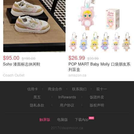
$95.00
$26.99
$190.00
$30.99
Soho 漆面标志休闲鞋
POP MART Baby Molly 口袋朋友系
列盲盒
Coach Outlet
amazon.ca
信用卡
商业合作
联系我们
双十一
黑五
InRewards
饭团外卖
隐私条款
用户协议
版权声明
触屏版
电脑版
下载App
2017©dealmoon.ca