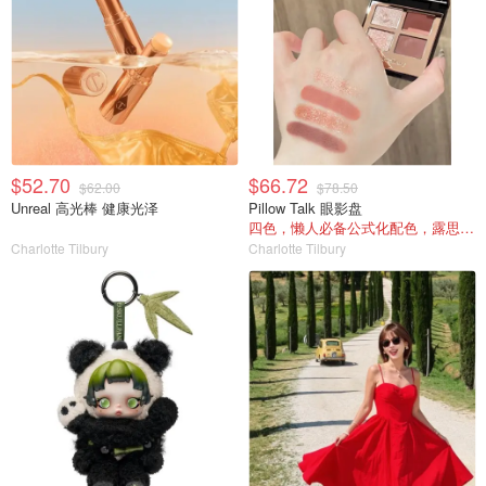
$52.70
$66.72
$62.00
$78.50
Unreal 高光棒 健康光泽
Pillow Talk 眼影盘
四色，懒人必备公式化配色，露思超爱！
Charlotte Tilbury
Charlotte Tilbury