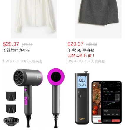
$20.37
$20.37
$79.90
$99.90
长袖荷叶边衬衫
羊毛混纺半身裙
含55%羊毛 值！
RW & CO
1085人感兴趣
RW & CO
404人感兴趣