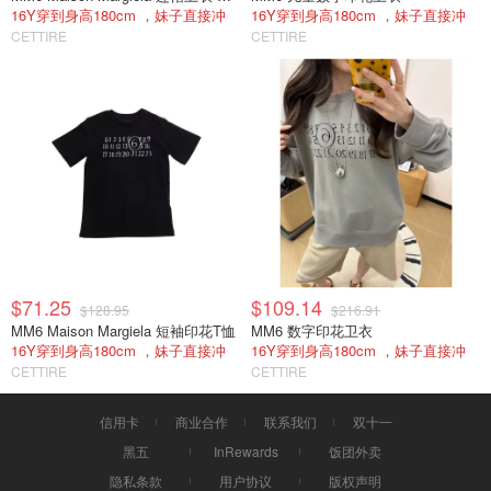
16Y穿到身高180cm ，妹子直接冲
16Y穿到身高180cm ，妹子直接冲
CETTIRE
CETTIRE
$71.25
$109.14
$128.95
$216.91
MM6 Maison Margiela 短袖印花T恤
MM6 数字印花卫衣
16Y穿到身高180cm ，妹子直接冲
16Y穿到身高180cm ，妹子直接冲
CETTIRE
CETTIRE
信用卡
商业合作
联系我们
双十一
黑五
InRewards
饭团外卖
隐私条款
用户协议
版权声明