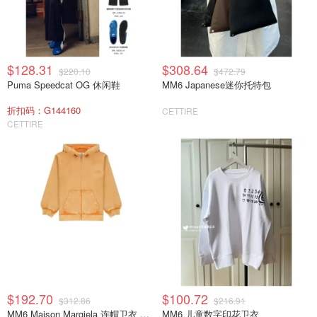
$128.31
$308.64
$220.10
$472.79
Puma Speedcat OG 休闲鞋
MM6 Japanese迷你托特包
折扣码：G144160
CETTIRE
CETTIRE
$192.70
$100.72
$312.86
$216.91
MM6 Maison Margiela 连帽卫衣 拉链款
MM6 儿童数字印花卫衣