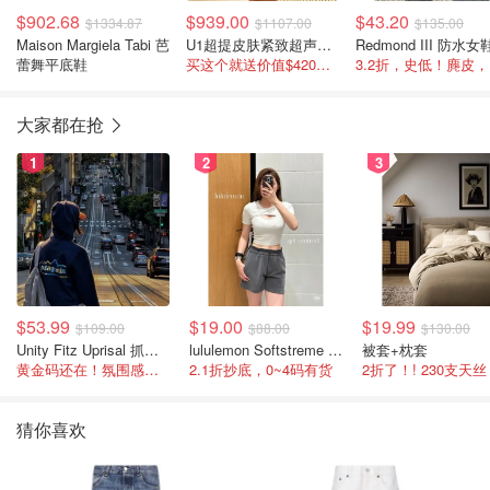
$902.68
$939.00
$43.20
$1334.87
$1107.00
$135.00
Maison Margiela Tabi 芭
U1超提皮肤紧致超声美容仪
Redmond III 防水女
蕾舞平底鞋
买这个就送价值$420的礼盒！
3
大家都在抢
1
2
3
$53.99
$19.00
$19.99
$109.00
$88.00
$130.00
Unity Fitz Uprisal 抓绒卫衣
lululemon Softstreme 女士高腰短裤 10cm
被套+枕套
黄金码还在！氛围感之神
2.1折抄底，0~4码有货
2折了！! 230支天丝
猜你喜欢