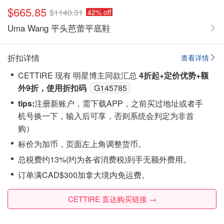
$665.85
$1140.31
42% off
Uma Wang 平头芭蕾平底鞋
折扣详情
查看详情
CETTIRE 现有 明星博主同款汇总
4折起+定价优势+额
外9折，使用折扣码
G145785
tips:
注‮新册‬账户，需下载APP，之前买过地址或者手
机号换一下，输入后可享，否则系统会‮定判‬为非首
购）
标价为加币，页面左上角调整货币。
总税费约13%(约为各省消费税)到手无额外费用。
订单满CAD$300加拿大境内免运费。
CETTIRE 直达购买链接 →