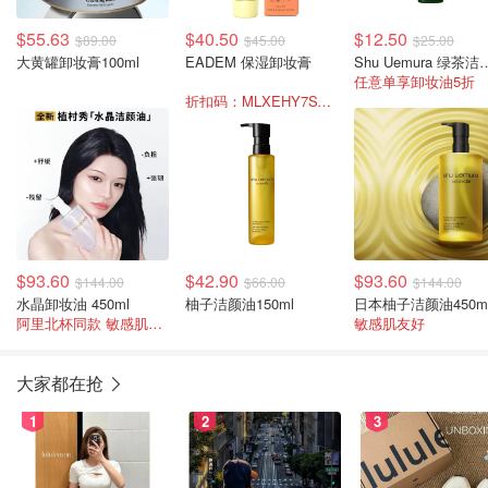
$55.63
$40.50
$12.50
$89.00
$45.00
$25.00
大黄罐卸妆膏100ml
EADEM 保湿卸妆膏
Shu Uemura 绿
任意单享卸妆油5折
折扣码：MLXEHY7SVFBW
$93.60
$42.90
$93.60
$144.00
$66.00
$144.00
水晶卸妆油 450ml
柚子洁颜油150ml
日本柚子洁颜油450m
阿里北杯同款 敏感肌推荐
敏感肌友好
大家都在抢
1
2
3