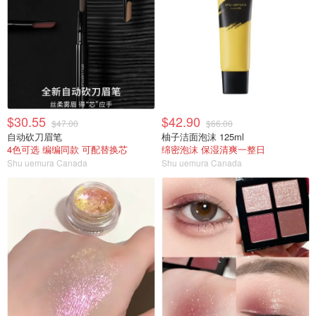
$30.55
$42.90
$47.00
$66.00
自动砍刀眉笔
柚子洁面泡沫 125ml
4色可选 编编同款 可配替换芯
绵密泡沫 保湿清爽一整日
Shu uemura Canada
Shu uemura Canada