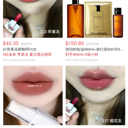
$40.30
$150.80
$62.00
$232.00
白管果冻唇釉RD123
琥珀卸妆油450ml+旅行装50mlX3瓶+小样5袋
5折凑单 苹果冻 夏日显白推荐
到手600ml+5袋小样
Shu uemura Canada
Shu uemura Canada