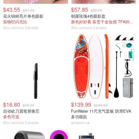
$43.55
$57.85
$67.00
$89.00
花火锦鲤亮片单色眼影
朝露玫瑰4色眼影盘
实物巨闪无比
新色好好看 富贵千金妆感 TF#20平替
Shu uemura Canada
Shu uemura Canada
$16.80
$139.99
$28.00
$249.99
自动砍刀眉笔替换芯
FunWater 11尺充气桨板 防滑EVA
多色可选
多功能款
Shu uemura Canada
amazon.ca