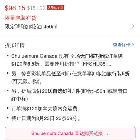
$98.15
$151.00
35% off
限量包装有货
限定琥珀卸妆油 450ml
折扣详情
查看详情
Shu uemura Canada 现有 全场
无门槛7折
或订单满
$120
享6.5折
，需要使用折扣码
FFSHU35
。
另，惊喜彩妆单品低至6折+任意单享卸妆油旅行装
5折
(
可无限加购
)。
另，折后满$120
送自选好礼1件
(卸妆油50ml或黑管口
红中样)
订单满$120加拿大境内免运费。
截止日期为8月23日 23点59分。
Shu uemura Canada 直达购买链接 →