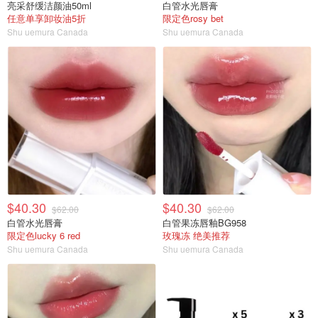
亮采舒缓洁颜油50ml
白管水光唇膏
任意单享卸妆油5折
限定色rosy bet
Shu uemura Canada
Shu uemura Canada
$40.30
$40.30
$62.00
$62.00
白管水光唇膏
白管果冻唇釉BG958
限定色lucky 6 red
玫瑰冻 绝美推荐
Shu uemura Canada
Shu uemura Canada