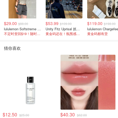
$29.00
$53.99
$119.00
$88.00
$109.00
$198.00
lululemon Softstreme 女士高腰短裤 10cm
Unity Fitz Uprisal 抓绒卫衣
不定时变回$19！随时点进来看
黄金码还在！氛围感之神
黄金码都有货
猜你喜欢
$12.50
$40.30
$25.00
$62.00