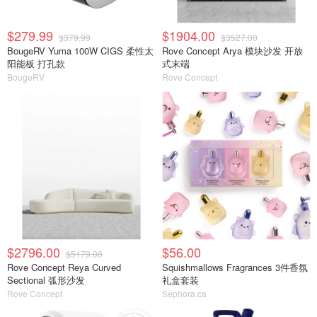
$279.99
$1904.00
$379.99
$3527.00
BougeRV Yuma 100W CIGS 柔性太
Rove Concept Arya 模块沙发 开放
阳能板 打孔款
式末端
BougeRV
Rove Concept
$2796.00
$56.00
$5179.00
Rove Concept Reya Curved
Squishmallows Fragrances 3件香氛
Sectional 弧形沙发
礼盒套装
Rove Concept
Sephora.ca