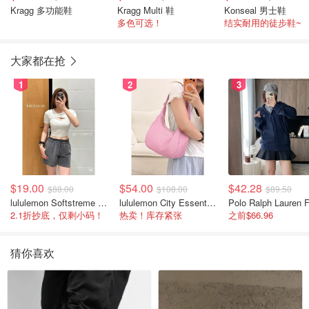
Kragg 多功能鞋
Kragg Multi 鞋
Konseal 男士鞋
多色可选！
结实耐用的徒步鞋~
大家都在抢
1
2
3
$19.00
$54.00
$42.28
$88.00
$108.00
$89.50
lululemon Softstreme 女士高腰短裤 10cm
lululemon City Essentials 肩背包 4L
2.1折抄底，仅剩小码！
热卖！库存紧张
之前$66.96
猜你喜欢