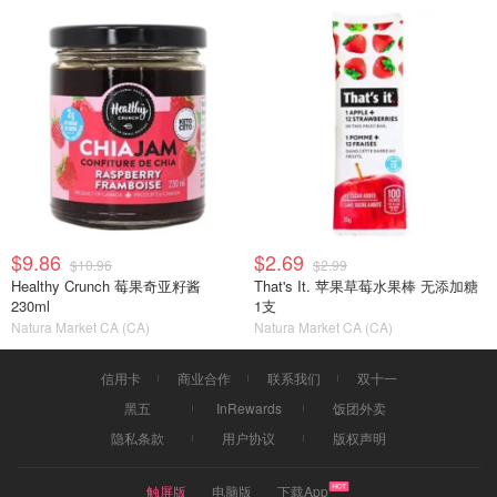
$9.86
$2.69
$10.96
$2.99
Healthy Crunch 莓果奇亚籽酱
That's It. 苹果草莓水果棒 无添加糖
230ml
1支
Natura Market CA (CA)
Natura Market CA (CA)
信用卡
商业合作
联系我们
双十一
黑五
InRewards
饭团外卖
隐私条款
用户协议
版权声明
触屏版
电脑版
下载App