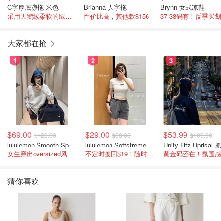
C字厚底凉拖 米色
Brianna 人字拖
Brynn 女式凉鞋
采用天鹅绒柔软的绒面皮制成
性价比高，其他款$156
37-38码有！反季买
大家都在抢
1
2
3
$69.00
$29.00
$53.99
$128.00
$88.00
$109.00
lululemon Smooth Spacer 经典卫衣
lululemon Softstreme 女士高腰短裤 10cm
女生穿出oversized风
不定时变回$19！随时点进来看
猜你喜欢