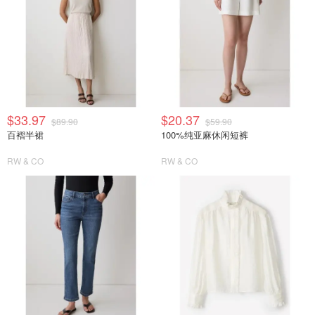
$33.97
$20.37
$89.90
$59.90
百褶半裙
100%纯亚麻休闲短裤
RW & CO
RW & CO