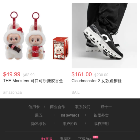
$49.99
$161.00
$62.99
$230.00
THE Monsters 可口可乐搪胶盲盒
Cloudmonster 2 女款跑步鞋
amazon.ca
SAIL
信用卡
商业合作
联系我们
双十一
黑五
InRewards
饭团外卖
隐私条款
用户协议
版权声明
触屏版
电脑版
下载App