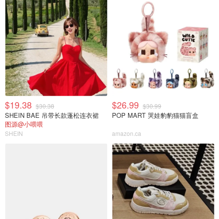
$19.38
$26.99
$30.38
$30.99
SHEIN BAE 吊带长款蓬松连衣裙
POP MART 哭娃豹豹猫猫盲盒
图源@小喂喂
SHEIN
amazon.ca