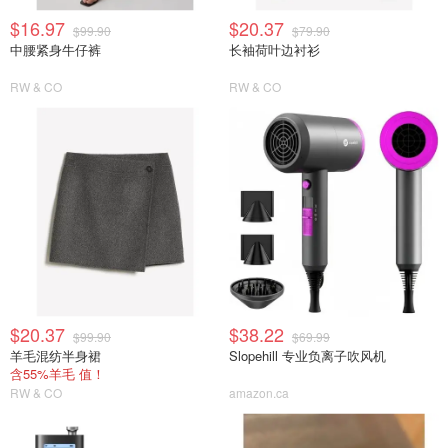
$16.97
$20.37
$99.90
$79.90
中腰紧身牛仔裤
长袖荷叶边衬衫
RW & CO
RW & CO
$20.37
$38.22
$99.90
$69.99
羊毛混纺半身裙
Slopehill 专业负离子吹风机
含55%羊毛 值！
RW & CO
amazon.ca