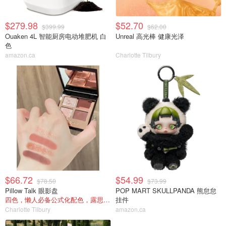
$279.98
$52.70
$399.99
$62.00
Ouaken 4L 智能厨房电动堆肥机 白
Unreal 高光棒 健康光泽
色
amazon.ca
Charlotte Tilbury
$66.72
$54.99
$78.50
$73.99
Pillow Talk 眼影盘
POP MART SKULLPANDA 熊怠怠
四色，懒人必备公式化配色，露思超爱！
挂件
Charlotte Tilbury
amazon.ca