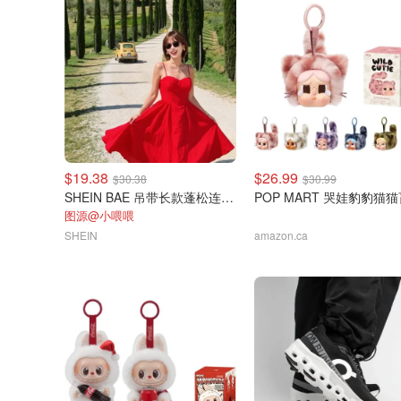
$19.38
$26.99
$30.38
$30.99
SHEIN BAE 吊带长款蓬松连衣裙
POP MART 哭娃豹豹猫
图源@小喂喂
SHEIN
amazon.ca