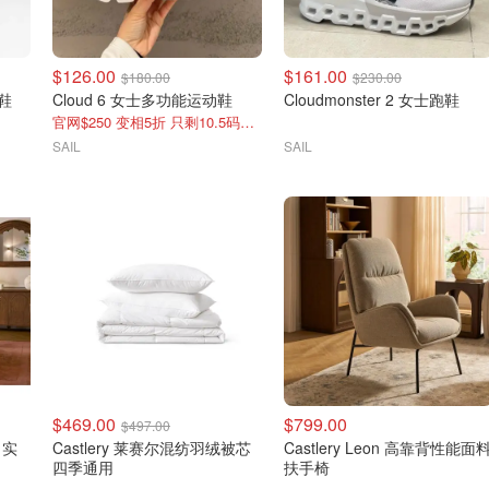
$126.00
$161.00
$180.00
$230.00
步鞋
Cloud 6 女士多功能运动鞋
Cloudmonster 2 女士跑鞋
官网$250 变相5折 只剩10.5码了！
SAIL
SAIL
$469.00
$799.00
$497.00
 实
Castlery 莱赛尔混纺羽绒被芯
Castlery Leon 高靠背性能面
四季通用
扶手椅