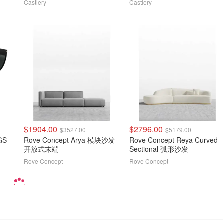
Castlery
Castlery
$1904.00
$2796.00
$3527.00
$5179.00
GS
Rove Concept Arya 模块沙发
Rove Concept Reya Curved
开放式末端
Sectional 弧形沙发
Rove Concept
Rove Concept