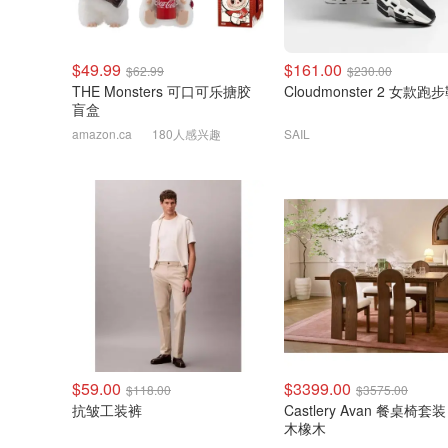
$49.99
$161.00
$62.99
$230.00
THE Monsters 可口可乐搪胶
Cloudmonster 2 女款跑
盲盒
amazon.ca
180人感兴趣
SAIL
$59.00
$3399.00
$118.00
$3575.00
抗皱工装裤
Castlery Avan 餐桌椅套装
木橡木