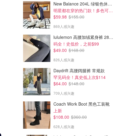
New Balance 204L 绿银色休闲鞋
明星都在穿的热门款！多色可选 3.8折
$59.98
$155.00
869人感兴趣
lululemon 高腰加绒紧身裤 28"≈71cm 5个口袋
码全！史低价，之前$99
$49.00
$168.00
826人感兴趣
Daydrift 高腰阔腿裤 常规款
罕见码全！真史低上次$114
$64.00
$148.00
709人感兴趣
Coach Work Boot 黑色工装靴
上新
$108.00
$360.00
628人感兴趣