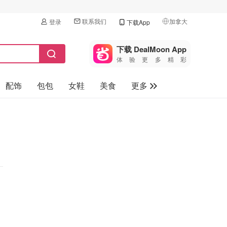
联系我们
加拿大
登录
下载App
🇺🇸
美国
下载 DealMoon App
体验更多精彩
🇨🇳
中国
配饰
包包
女鞋
美食
更多
🇨🇦
加拿大
🇬🇧
母婴玩具
英国
保健品
🇩🇪
德国
旅游
🇫🇷
法国
汽车
🇮🇹
意大利
🇦🇺
澳洲
🇳🇿
新西兰