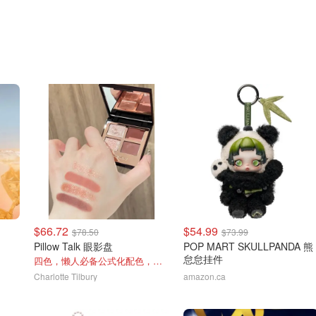
$66.72
$54.99
$78.50
$73.99
Pillow Talk 眼影盘
POP MART SKULLPANDA 熊
怠怠挂件
四色，懒人必备公式化配色，露思超爱！
Charlotte Tilbury
amazon.ca