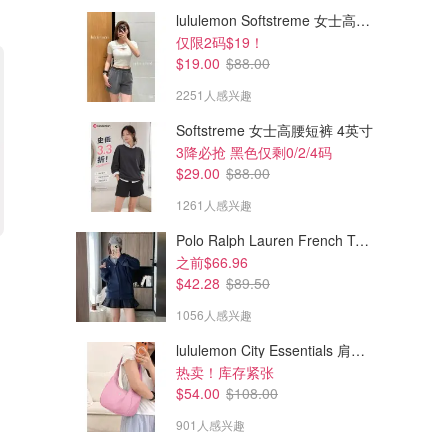
lululemon Softstreme 女士高腰短裤 10cm
仅限2码$19！
$19.00
$88.00
2251人感兴趣
Softstreme 女士高腰短裤 4英寸
3降必抢 黑色仅剩0/2/4码
$29.00
$88.00
1261人感兴趣
Polo Ralph Lauren French Terry 女童连帽卫衣 7-16码
$52.80
$84.00
$110.00
$210.00
之前$66.96
Benson II 男士宽楦休闲鞋
Soho 休闲鞋 白色
$42.28
$89.50
麂皮内层
1056人感兴趣
Columbia
Coach Outlet
lululemon City Essentials 肩背包 4L
热卖！库存紧张
$54.00
$108.00
901人感兴趣