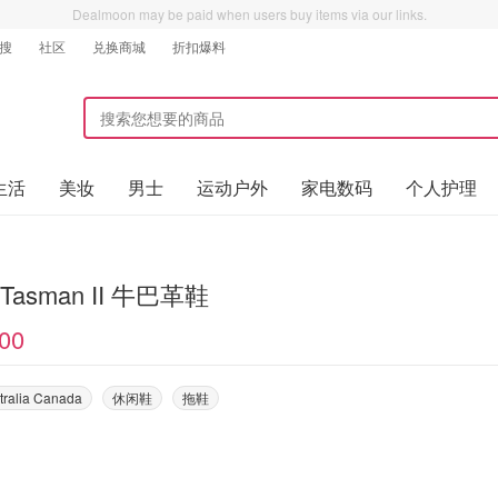
Dealmoon may be paid when users buy items via our links.
搜
社区
兑换商城
折扣爆料
生活
美妆
男士
运动户外
家电数码
个人护理
Tasman II 牛巴革鞋
00
tralia Canada
休闲鞋
拖鞋