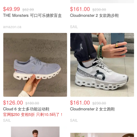
$49.99
$161.00
$62.99
$230.00
THE Monsters 可口可乐搪胶盲盒
Cloudmonster 2 女款跑步鞋
amazon.ca
SAIL
$126.00
$161.00
$180.00
$230.00
Cloud 6 女士多功能运动鞋
Cloudmonster 2 女士跑鞋
官网$250 变相5折 只剩10.5码了！
SAIL
SAIL