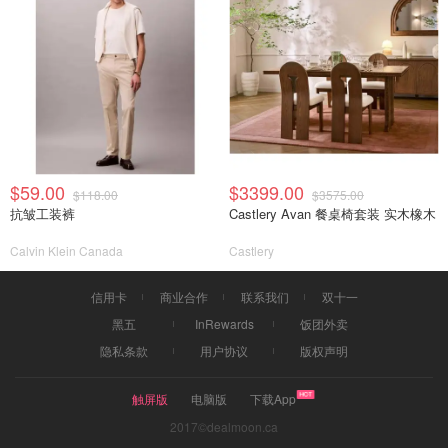
$59.00
$3399.00
$118.00
$3575.00
抗皱工装裤
Castlery Avan 餐桌椅套装 实木橡木
Calvin Klein Canada
Castlery
信用卡
商业合作
联系我们
双十一
黑五
InRewards
饭团外卖
隐私条款
用户协议
版权声明
触屏版
电脑版
下载App
2017©dealmoon.ca