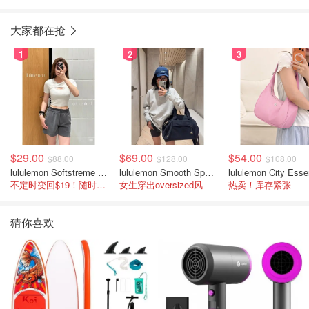
大家都在抢
1
2
3
$29.00
$69.00
$54.00
$88.00
$128.00
$108.00
lululemon Softstreme 女士高腰短裤 10cm
lululemon Smooth Spacer 经典卫衣
不定时变回$19！随时点进来看
女生穿出oversized风
热卖！库存紧张
猜你喜欢