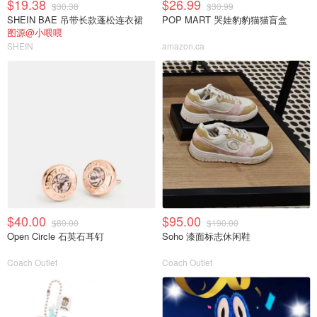
$19.38
$26.99
$30.38
$30.99
SHEIN BAE 吊带长款蓬松连衣裙
POP MART 哭娃豹豹猫猫盲盒
图源@小喂喂
SHEIN
amazon.ca
$40.00
$95.00
$80.00
$190.00
Open Circle 石英石耳钉
Soho 漆面标志休闲鞋
Coach Outlet
Coach Outlet