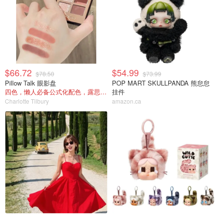
$66.72
$54.99
$78.50
$73.99
Pillow Talk 眼影盘
POP MART SKULLPANDA 熊怠怠
四色，懒人必备公式化配色，露思超爱！
挂件
Charlotte Tilbury
amazon.ca