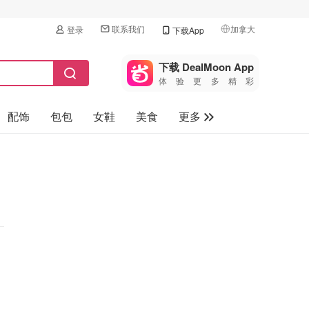
联系我们
加拿大
登录
下载App
🇺🇸
美国
下载 DealMoon App
体验更多精彩
🇨🇳
中国
配饰
包包
女鞋
美食
更多
🇨🇦
加拿大
🇬🇧
母婴玩具
英国
保健品
🇩🇪
德国
旅游
🇫🇷
法国
汽车
🇮🇹
意大利
🇦🇺
澳洲
🇳🇿
新西兰