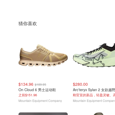
猜你喜欢
$134.96
$280.00
$189.95
On Cloud 6 男士运动鞋
之前$151.96
Mountain Equipment Company
Mountain Equipment Compan