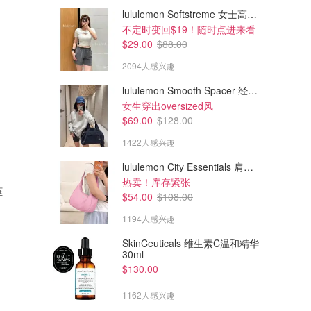
lululemon Softstreme 女士高腰短裤 10cm
不定时变回$19！随时点进来看
$29.00
$88.00
2094人感兴趣
lululemon Smooth Spacer 经典卫衣
女生穿出oversized风
$69.00
$128.00
1422人感兴趣
lululemon City Essentials 肩背包 4L
$219.16
$451.00
$361.64
$640.71
热卖！库存紧张
框
Saint Laurent 方框眼镜 黑色
Saint Laurent 标志扣皮带
$54.00
$108.00
ysl官$565，3.2折！
1194人感兴趣
CETTIRE
CETTIRE
SkinCeuticals 维生素C温和精华
30ml
$130.00
1162人感兴趣