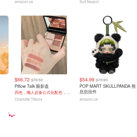
amazon.ca
Suit Negozi
$66.72
$54.99
$78.50
$73.99
Pillow Talk 眼影盘
POP MART SKULLPANDA 熊
怠怠挂件
四色，懒人必备公式化配色，露思超爱！
Charlotte Tilbury
amazon.ca