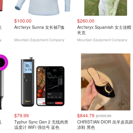
$100.00
$260.00
克
Arc'teryx Sunna 女长袖T恤
Arc'teryx Squamish 女士连帽
夹克
y
Mountain Equipment Company
Mountain Equipment Company
$79.99
$844.79
$1055.99
机
Typhur Sync Gen 2 无线肉类
CHRISTIAN DIOR 羔羊皮高跟
温度计 WiFi 强信号 蓝色
凉鞋 黑色