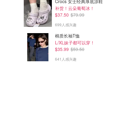
Crocs 女士经典厚底凉鞋
补货！云朵葡萄冰！
$37.50
$79.99
699人感兴趣
棉质长袖T恤
L/XL妹子都可以穿！
$35.99
$59.50
641人感兴趣