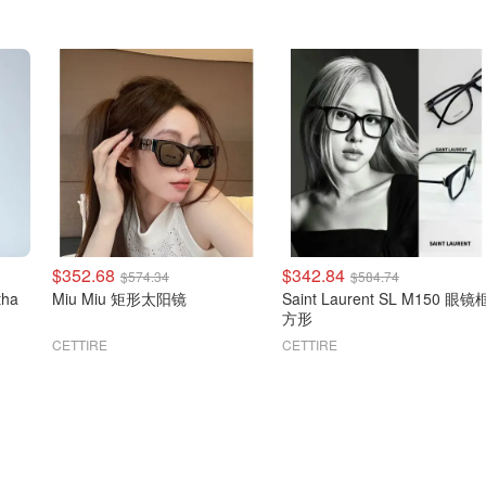
$352.68
$342.84
$574.34
$584.74
tha
Miu Miu 矩形太阳镜
Saint Laurent SL M150 眼镜
方形
CETTIRE
CETTIRE