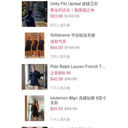
Unity Fitz Uprisal 抓绒卫衣
黄金码还在！氛围感之神
$53.99
$109.00
802人感兴趣
Softstreme 半拉链连衣裙
很有气质
$64.00
$128.00
783人感兴趣
Polo Ralph Lauren French Terry 女童连帽卫衣 7-16码
之前$66.96
$42.28
$89.50
773人感兴趣
lululemon Align 高腰短裤 8英寸
女款
$24.00
$64.00
714人感兴趣