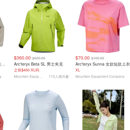
$360.00
$70.00
$600.00
$100.00
Arc'teryx Squamish 男士连帽夹克
Arc'teryx Beta SL 男士夹克
Arc'teryx Sunna 女款短款上衣
之前$450 XL码
XL
y
Mountain Equipment Company
115人感兴趣
Mountain Equipment Company