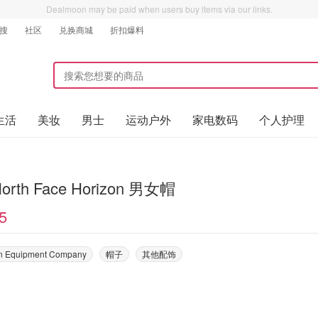
Dealmoon may be paid when users buy items via our links.
搜
社区
兑换商城
折扣爆料
生活
美妆
男士
运动户外
家电数码
个人护理
North Face Horizon 男女帽
5
n Equipment Company
帽子
其他配饰