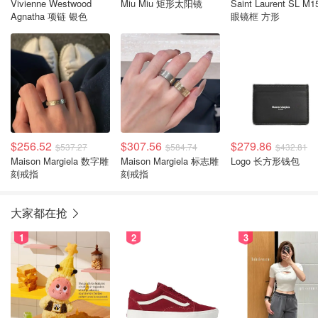
Vivienne Westwood
Miu Miu 矩形太阳镜
Saint Laurent SL M1
Agnatha 项链 银色
眼镜框 方形
$256.52
$307.56
$279.86
$537.27
$584.74
$432.81
Maison Margiela 数字雕
Maison Margiela 标志雕
Logo 长方形钱包
刻戒指
刻戒指
大家都在抢
1
2
3