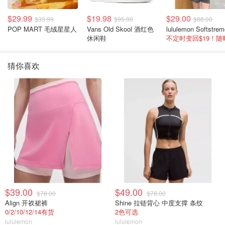
$29.99
$19.98
$29.00
$33.99
$95.00
$88.00
POP MART 毛绒星星人
Vans Old Skool 酒红色
休闲鞋
猜你喜欢
$39.00
$49.00
$78.00
$78.00
Align 开衩裙裤
Shine 拉链背心 中度支撑 条纹
0/2/10/12/14有货
2色可选
lululemon
lululemon