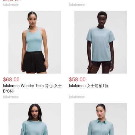
lululemon
lululemon
$68.00
$58.00
lululemon Wunder Train 背心 女士
lululemon 女士短袖T恤
B/C杯
lululemon
lululemon