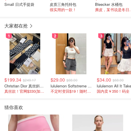
Small 日式手提袋
皮质三角托特包
Bleecker 水桶包
很实用的一款！
麂皮，某书说是冬日
大家都在抢
1
2
3
$199.34
$29.00
$34.00
$249.17
$88.00
$68.00
Christian Dior 真丝斜纹围巾 藏蓝米色
lululemon Softstreme 女士高腰短裤 10cm
真丝款！官网$330(加币$277)
不定时变回$19！随时点进来看
国内卖￥350！码全
猜你喜欢