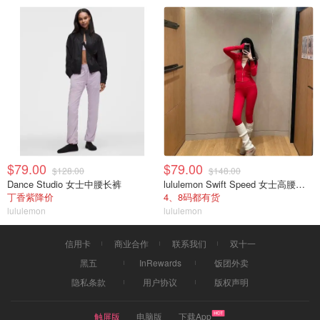
$79.00
$79.00
$128.00
$148.00
Dance Studio 女士中腰长裤
lululemon Swift Speed 女士高腰紧身裤
丁香紫降价
4、8码都有货
lululemon
lululemon
信用卡
商业合作
联系我们
双十一
黑五
InRewards
饭团外卖
隐私条款
用户协议
版权声明
触屏版
电脑版
下载App