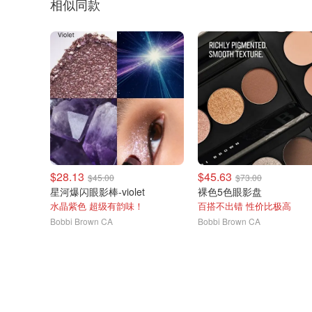
相似同款
$28.13
$45.63
$45.00
$73.00
星河爆闪眼影棒-violet
裸色5色眼影盘
水晶紫色 超级有韵味！
百搭不出错 性价比极高
Bobbi Brown CA
Bobbi Brown CA