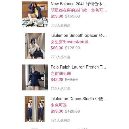
New Balance 204L 绿银色休闲鞋
明星都在穿的热门款！多色可选 3.8折
$59.98
$155.00
803人感兴趣
lululemon Smooth Spacer 经典卫衣
女生穿出oversized风
$69.00
$128.00
770人感兴趣
Polo Ralph Lauren French Terry 女童连帽卫衣 7-16码
之前$66.96
$42.28
$89.50
729人感兴趣
lululemon Dance Studio 中腰长裤 女装常规款
多色可选
$99.00
$128.00
621人感兴趣