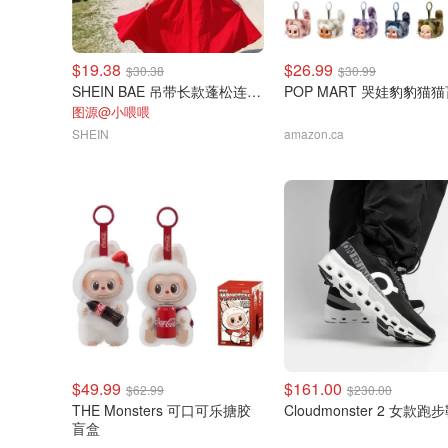
$19.38
$26.99
$30.38
$30.99
SHEIN BAE 吊带长款蓬松连衣裙
POP MART 哭娃豹豹猫
图源@小喂喂
SHEIN
amazon.ca
$49.99
$161.00
$62.99
$230.00
THE Monsters 可口可乐搪胶
Cloudmonster 2 女款跑
盲盒