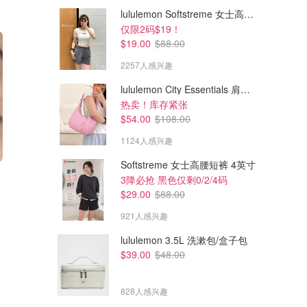
lululemon Softstreme 女士高腰短裤 10cm
仅限2码$19！
$19.00
$88.00
2257人感兴趣
lululemon City Essentials 肩背包 4L
热卖！库存紧张
$54.00
$108.00
1124人感兴趣
Softstreme 女士高腰短裤 4英寸
$43.55
$57.85
$67.00
$89.00
3降必抢 黑色仅剩0/2/4码
花火锦鲤亮片单色眼影
朝露玫瑰4色眼影盘
$29.00
$88.00
实物巨闪无比
新色好好看 富贵千金妆感 TF#20平替
921人感兴趣
Shu uemura Canada
Shu uemura Canada
lululemon 3.5L 洗漱包/盒子包
$39.00
$48.00
828人感兴趣