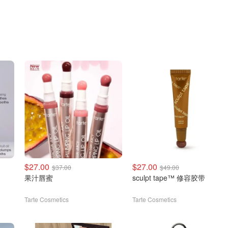
$27.00
$27.00
$37.00
$49.00
果汁唇蜜
sculpt tape™ 修容胶带
Tarte Cosmetics
Tarte Cosmetics