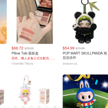
$66.72
$54.99
$78.50
$73.99
Pillow Talk 眼影盘
POP MART SKULLPANDA 熊
怠怠挂件
四色，懒人必备公式化配色，露思超爱！
Charlotte Tilbury
amazon.ca