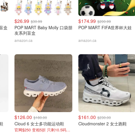
$26.99
$174.99
$30.99
$200.99
猫盲盒
POP MART Baby Molly 口袋朋
POP MART FIFA世界杯大娃
友系列盲盒
amazon.ca
amazon.ca
$126.00
$161.00
$180.00
$230.00
步鞋
Cloud 6 女士多功能运动鞋
Cloudmonster 2 女士跑鞋
官网$250 变相5折 只剩10.5码了！