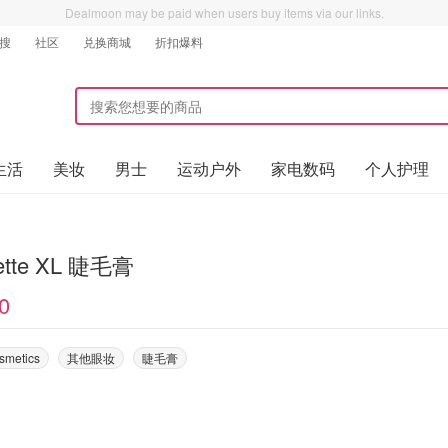
Dealmoon may be paid when users buy items via our links.
搜
社区
兑换商城
折扣爆料
生活
美妆
男士
运动户外
家电数码
个人护理
lette XL 睫毛膏
0
smetics
其他眼妆
睫毛膏