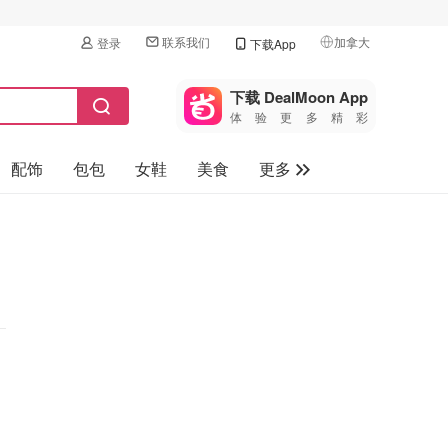
联系我们
加拿大
登录
下载App
🇺🇸
美国
下载 DealMoon App
体验更多精彩
🇨🇳
中国
配饰
包包
女鞋
美食
更多
🇨🇦
加拿大
🇬🇧
母婴玩具
英国
保健品
🇩🇪
德国
旅游
🇫🇷
法国
汽车
🇮🇹
意大利
🇦🇺
澳洲
🇳🇿
新西兰