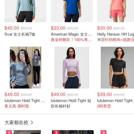
$45.00
$23.00
$30.00
$60.00
$45.00
$40.00
Sval 女士长袖T恤
American Magic 女士棉T恤
黄金码都在！100%有机棉
$49.00
$49.00
$39.00
$68.00
$68.00
$58.00
lululemon Hold Tight 短款长袖上衣
lululemon Hold Tight 短
l
复古风 很时髦
款长袖衬衫
2码有货
大家都在抢
1
2
3