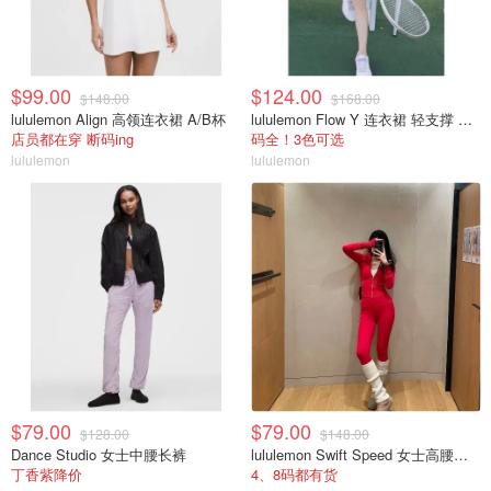
$99.00
$124.00
$148.00
$168.00
lululemon Align 高领连衣裙 A/B杯
lululemon Flow Y 连衣裙 轻支撑 B/C杯
店员都在穿 断码ing
码全！3色可选
lululemon
lululemon
$79.00
$79.00
$128.00
$148.00
Dance Studio 女士中腰长裤
lululemon Swift Speed 女士高腰紧身裤
丁香紫降价
4、8码都有货