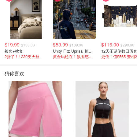
$19.99
$53.99
$116.00
$130.00
$109.00
$290.00
被套+枕套
Unity Fitz Uprisal 抓绒卫衣
12天圣诞倒数日历
2折了！! 230支天丝
黄金码还在！氛围感之神
史低！值$565 变相
猜你喜欢