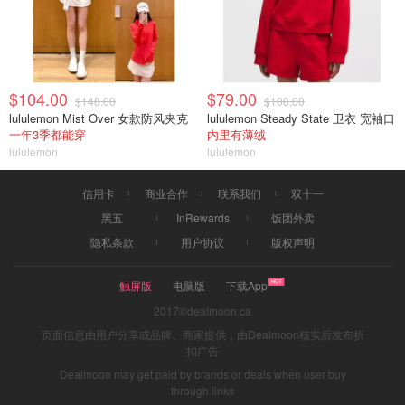
$104.00
$79.00
$148.00
$108.00
lululemon Mist Over 女款防风夹克
lululemon Steady State 卫衣 宽袖口
一年3季都能穿
内里有薄绒
lululemon
lululemon
信用卡
商业合作
联系我们
双十一
黑五
InRewards
饭团外卖
隐私条款
用户协议
版权声明
触屏版
电脑版
下载App
2017©dealmoon.ca
页面信息由用户分享或品牌、商家提供，由Dealmoon核实后发布折
扣广告
Dealmoon may get paid by brands or deals when user buy
through links