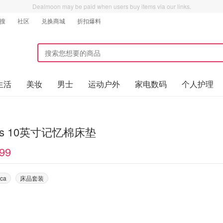
Dealmoon may be paid when users buy items via our links.
搜
社区
兑换商城
折扣爆料
生活
美妆
男士
运动户外
家电数码
个人护理
vs 10英寸记忆棉床垫
99
ca
床品套装