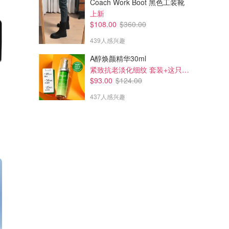
Coach Work Boot 黑色工装靴
上新
$108.00
$360.00
439人感兴趣
A醇焕颜精华30ml
紧致抗老淡化细纹 套装+这只刚好包邮+送礼
$93.00
$124.00
437人感兴趣