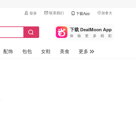
联系我们
加拿大
登录
下载App
🇺🇸
美国
下载 DealMoon App
体验更多精彩
🇨🇳
中国
配饰
包包
女鞋
美食
更多
🇨🇦
加拿大
🇬🇧
母婴玩具
英国
保健品
🇩🇪
德国
旅游
🇫🇷
法国
汽车
🇮🇹
意大利
🇦🇺
澳洲
🇳🇿
新西兰