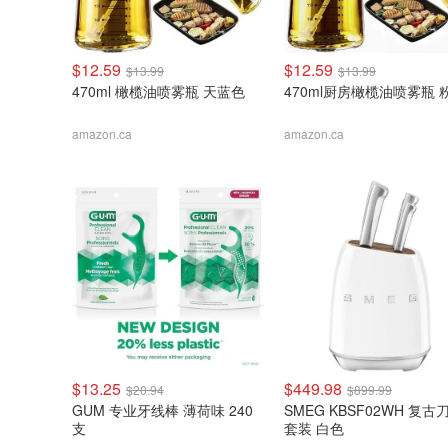
$12.59
$12.59
$13.99
$13.99
470ml 橄榄油喷雾瓶 天蓝色
470ml厨房橄榄油喷雾瓶 
amazon.ca
amazon.ca
$13.25
$449.98
$20.94
$899.99
GUM 专业牙线棒 薄荷味 240
SMEG KBSF02WH 复古
支
套装 白色