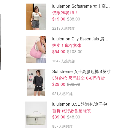
lululemon Softstreme 女士高腰短裤 10cm
仅限2码$19！
$19.00
$88.00
2219人感兴趣
lululemon City Essentials 肩背包 4L
热卖！库存紧张
$54.00
$108.00
1347人感兴趣
Softstreme 女士高腰短裤 4英寸
$59.95
$19.95
$159.95
$110.00
3降必抢 尺码较全 0-6码有货
Prestige 400 棉缎床品套装 4
230支天丝莱赛尔被套+枕套
$29.00
$88.00
件
2折！Double size
921人感兴趣
Linen Chest CA (CA)
Simons
lululemon 3.5L 洗漱包/盒子包
首折 旅行必备超能装
$39.00
$48.00
857人感兴趣