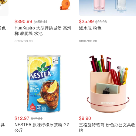
$390.99
$25.99
$458.44
$28.96
粉色
HuaKastro 大型弹跳城堡 高滑
滤水瓶 粉色
梯 攀爬墙 水池
amazon.ca
amazon.ca
$12.97
$9.90
$17.81
刀具
NESTEA 原味柠檬冰茶粉 2.2
三格旋转笔筒 粉色办公文具收
公斤
纳