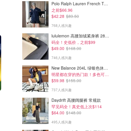
Polo Ralph Lauren French Terry 女童连帽卫衣 7-16码
之前$66.96
$42.28
$89.50
768人感兴趣
lululemon 高腰加绒紧身裤 28"≈71cm 5个口袋
码全！史低价，之前$99
$49.00
$168.00
746人感兴趣
New Balance 204L 绿银色休闲鞋
明星都在穿的热门款！多色可选 3.8折
$59.98
$155.00
737人感兴趣
Daydrift 高腰阔腿裤 常规款
罕见码全！真史低上次$114
$64.00
$148.00
495人感兴趣