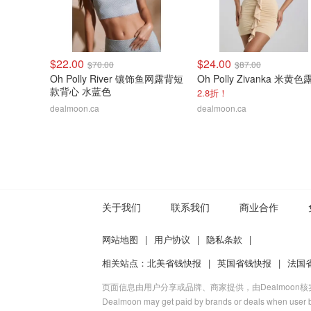
$22.00
$24.00
$70.00
$87.00
Oh Polly River 镶饰鱼网露背短
款背心 水蓝色
2.8折！
dealmoon.ca
dealmoon.ca
关于我们
联系我们
商业合作
网站地图
|
用户协议
|
隐私条款
|
相关站点：
北美省钱快报
|
英国省钱快报
|
法国
页面信息由用户分享或品牌、商家提供，由Dealmoon
Dealmoon may get paid by brands or deals when user b