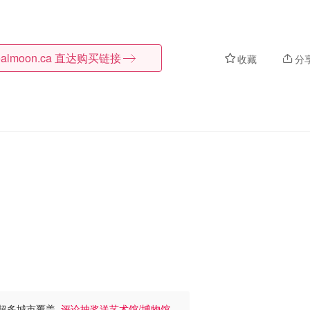
almoon.ca
直达购买链接
收藏
分
5折 超多城市覆盖
评论抽奖送艺术馆/博物馆门