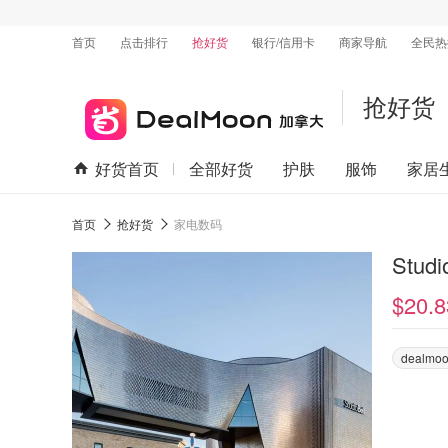
首页
点击排行
抢好货
银行/信用卡
商家导航
全民热
抢好货
好货首页
全部好货
护肤
服饰
家居
首页
抢好货
家电数码
Stud
$20.8
dealmoo