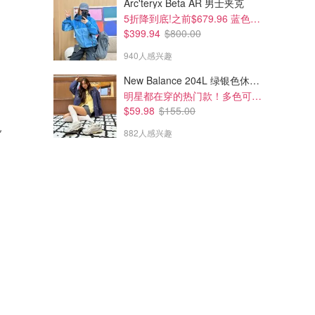
Arc'teryx Beta AR 男士夹克
5折降到底!之前$679.96 蓝色款有货
$399.94
$800.00
940人感兴趣
New Balance 204L 绿银色休闲鞋
明星都在穿的热门款！多色可选 3.8折
$59.98
$155.00
电
882人感兴趣