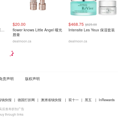
$20.00
$468.75
$625.00
Oh Polly Zivanka 米黄色露肩荷叶边迷你连衣裙
flower knows Little Angel 哑光
Intensite Les Yeux 保湿套装
唇膏
dealmoon.ca
dealmoon.ca
免责声明
版权声明
省钱快报
|
德国打折网
|
澳洲省钱快报
|
双十一
|
黑五
|
InRewards
核实后发布折扣广告
uy through links