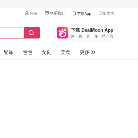
联系我们
加拿大
登录
下载App
🇺🇸
美国
下载 DealMoon App
体验更多精彩
🇨🇳
中国
配饰
包包
女鞋
美食
更多
🇨🇦
加拿大
🇬🇧
母婴玩具
英国
保健品
🇩🇪
德国
旅游
🇫🇷
法国
汽车
🇮🇹
意大利
🇦🇺
澳洲
🇳🇿
新西兰