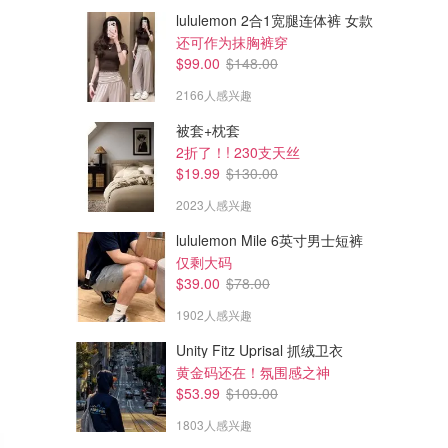
lululemon 2合1宽腿连体裤 女款
还可作为抹胸裤穿
$99.00
$148.00
2166人感兴趣
被套+枕套
2折了！! 230支天丝
$19.99
$130.00
2023人感兴趣
lululemon Mile 6英寸男士短裤
仅剩大码
$39.00
$78.00
1902人感兴趣
Unity Fitz Uprisal 抓绒卫衣
黄金码还在！氛围感之神
$53.99
$109.00
1803人感兴趣