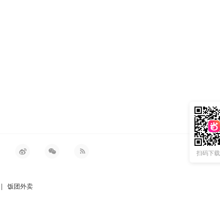
扫码下载 
|
饭团外卖