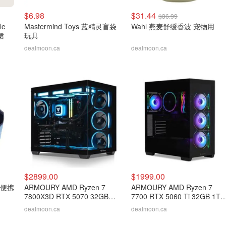
$6.98
$31.44
$36.99
le
Mastermind Toys 蓝精灵盲袋
Wahl 燕麦舒缓香波 宠物用
裙
玩具
dealmoon.ca
dealmoon.ca
$2899.00
$1999.00
折叠便携
ARMOURY AMD Ryzen 7
ARMOURY AMD Ryzen 7
7800X3D RTX 5070 32GB
7700 RTX 5060 Ti 32GB 1TB
RAM 2TB SSD 台式机
台式电脑
dealmoon.ca
dealmoon.ca