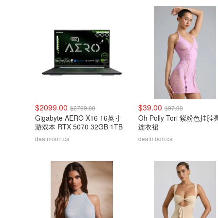
$2099.00
$39.00
$2799.00
$97.00
Gigabyte AERO X16 16英寸
Oh Polly Tori 紫粉色挂
游戏本 RTX 5070 32GB 1TB
连衣裙
dealmoon.ca
dealmoon.ca