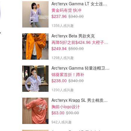
Arc'teryx Gamma LT 女士连帽夹克
黄金码有货 快冲
$237.96
$340.00
$342.00
$699.00
1356人感兴趣
风
Encoder Ellipse
LAVA ME AIR 碳纤维民谣吉他
Arc'teryx Beta 男款夹克
黑色
再降5折!之前$424.96 大橙子好显白 蹲补
Oakley.com
amazon.ca
$249.94
$500.00
1298人感兴趣
Arc'teryx Gamma 轻量连帽卫衣 女款
锦葵紫首折！蹲补
$238.00
$340.00
1230人感兴趣
Arc'teryx Kragg SL 男士棉质短袖T恤
胸前小logo设计
$63.00
$90.00
942人感兴趣