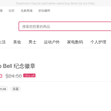
Dealmoon may be paid when users buy items via our links.
搜
社区
兑换商城
折扣爆料
生活
美妆
男士
运动户外
家电数码
个人护理
io Bell 纪念徽章
3
$24.50
15% off
n.ca
乐器