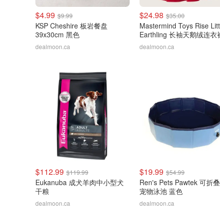
$4.99
$24.98
$9.99
$35.00
KSP Cheshire 板岩餐盘
Mastermind Toys Rise Litt
39x30cm 黑色
Earthling 长袖天鹅绒连衣
dealmoon.ca
dealmoon.ca
$112.99
$19.99
$119.99
$54.99
Eukanuba 成犬羊肉中小型犬
Ren's Pets Pawtek 可
干粮
宠物泳池 蓝色
dealmoon.ca
dealmoon.ca