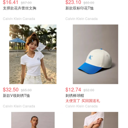
$16.41
$23.10
$67.00
$60.00
支撑款花卉蕾丝文胸
新款双标印花T恤
Calvin Klein Canada
Calvin Klein Canada
$32.50
$12.74
$65.00
$52.00
新款V领刺绣T恤
刺绣棒球帽
太便宜了 买回国送礼
Calvin Klein Canada
Calvin Klein Canada