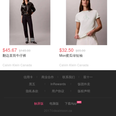
$45.67
$32.50
$145.00
$65.00
翻边直筒牛仔裤
Mon蜜瓜绿短袖
Calvin Klein Canada
Calvin Klein Canada
信用卡
商业合作
联系我们
双十一
黑五
InRewards
饭团外卖
隐私条款
用户协议
版权声明
触屏版
电脑版
下载App
2017©dealmoon.ca