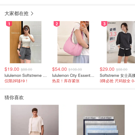
大家都在抢
1
2
3
$19.00
$54.00
$29.00
$88.00
$108.00
$88.00
lululemon Softstreme 女士高腰短裤 10cm
lululemon City Essentials 肩背包 4L
仅限2码$19！
热卖！库存紧张
猜你喜欢