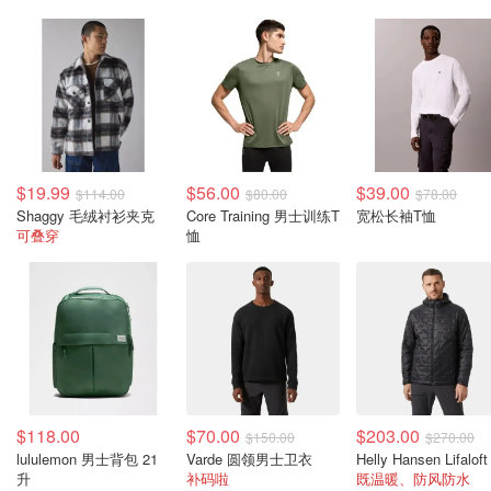
$19.99
$56.00
$39.00
$114.00
$80.00
$78.00
Shaggy 毛绒衬衫夹克
Core Training 男士训练T
宽松长袖T恤
可叠穿
恤
$118.00
$70.00
$203.00
$150.00
$270.00
lululemon 男士背包 21
Varde 圆领男士卫衣
升
补码啦
既温暖、防风防水