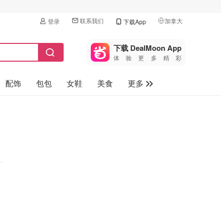
联系我们
加拿大
登录
下载App
🇺🇸
美国
下载 DealMoon App
体验更多精彩
🇨🇳
中国
配饰
包包
女鞋
美食
更多
🇨🇦
加拿大
🇬🇧
母婴玩具
英国
保健品
🇩🇪
德国
旅游
🇫🇷
法国
汽车
🇮🇹
意大利
🇦🇺
澳洲
🇳🇿
新西兰