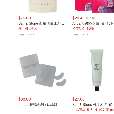
$76.00
$20.40
$34.00
Salt & Stone 西柚清澄沐浴露替换装956ml
Anua 烟酰胺焕白面膜10
佛手柑+桧木
价值$49=4.2折
Sephora.ca
Sephora.ca
$38.00
$27.00
rhode 眼部舒缓眼贴x6对