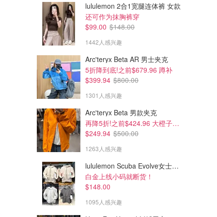
lululemon 2合1宽腿连体裤 女款
还可作为抹胸裤穿
$99.00
$148.00
1442人感兴趣
Arc'teryx Beta AR 男士夹克
5折降到底!之前$679.96 蹲补
$399.94
$800.00
1301人感兴趣
Arc'teryx Beta 男款夹克
再降5折!之前$424.96 大橙子好显白 蹲补
$249.94
$500.00
1263人感兴趣
lululemon Scuba Evolve女士连帽卫衣 全拉链
白金上线小码就断货！
$148.00
1095人感兴趣