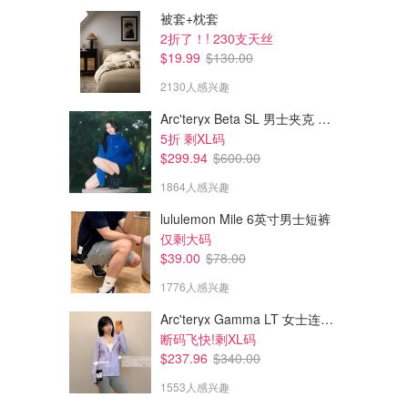
被套+枕套
2折了！! 230支天丝
$19.99
$130.00
2130人感兴趣
Arc'teryx Beta SL 男士夹克 黑色
5折 剩XL码
$299.94
$600.00
1864人感兴趣
lululemon Mile 6英寸男士短裤
$4.71
$48.00
$8.00
仅剩大码
e.l.f. Sheer For It Blush Tint 多
Bobbi Brown 腮红棒
$39.00
$78.00
用腮红液 长效持妆
1776人感兴趣
amazon.ca
Sephora.ca
Arc'teryx Gamma LT 女士连帽夹克
断码飞快!剩XL码
$237.96
$340.00
1553人感兴趣