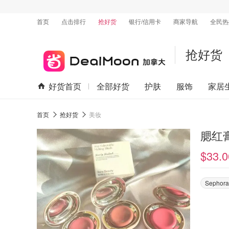
首页
点击排行
抢好货
银行/信用卡
商家导航
全民热
抢好货
好货首页
全部好货
护肤
服饰
家居
首页
抢好货
美妆
腮红
$33.0
Sephora