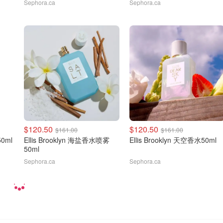
Sephora.ca
Sephora.ca
$120.50
$120.50
$161.00
$161.00
0ml
Ellis Brooklyn 海盐香水喷雾
Ellis Brooklyn 天空香水50ml
50ml
Sephora.ca
Sephora.ca