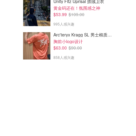
Unity Fitz Uprisal 抓绒卫衣
黄金码还在！氛围感之神
$53.99
$109.00
995人感兴趣
Arc'teryx Kragg SL 男士棉质短袖T恤
胸前小logo设计
$63.00
$90.00
858人感兴趣