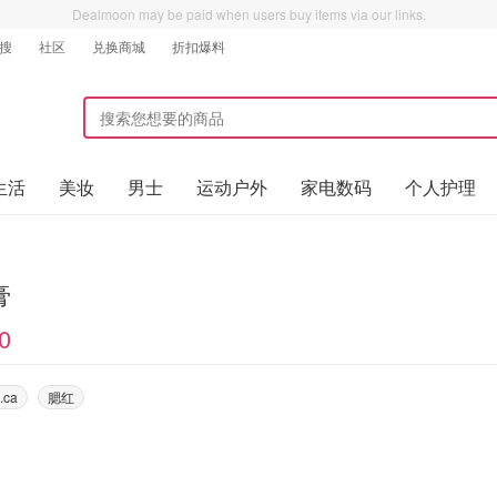
Dealmoon may be paid when users buy items via our links.
搜
社区
兑换商城
折扣爆料
生活
美妆
男士
运动户外
家电数码
个人护理
膏
0
.ca
腮红