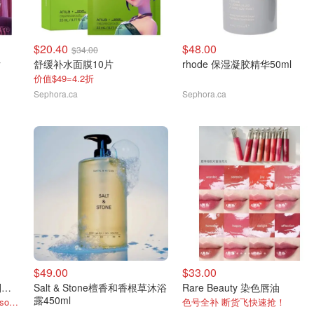
$20.40
$48.00
$34.00
片
舒缓补水面膜10片
rhode 保湿凝胶精华50ml
价值$49=4.2折
Sephora.ca
Sephora.ca
$49.00
$33.00
Salt & Stone 佛手柑尤加利护手霜75ml
Salt & Stone檀香和香根草沐浴
Rare Beauty 染色唇油
露450ml
小编同款 超大1支 超好闻 aesop平替！
色号全补 断货飞快速抢！