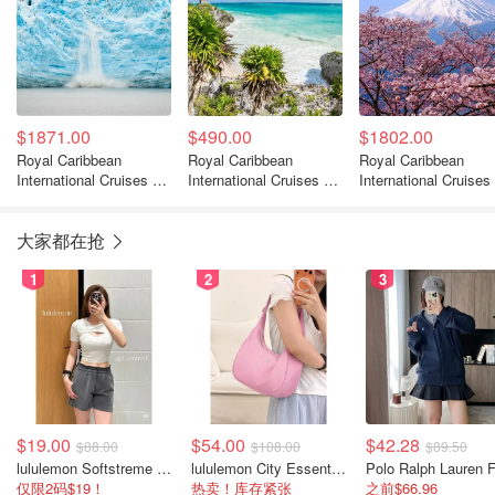
$1871.00
$490.00
$1802.00
Royal Caribbean
Royal Caribbean
Royal Caribbean
International Cruises 9
International Cruises 4
International Cruises
晚迪纳利邮轮游 温哥华
晚西加勒比巡游 奥兰多
晚东京富士大阪邮轮 
出发
出发
海出发
大家都在抢
1
2
3
$19.00
$54.00
$42.28
$88.00
$108.00
$89.50
lululemon Softstreme 女士高腰短裤 10cm
lululemon City Essentials 肩背包 4L
仅限2码$19！
热卖！库存紧张
之前$66.96