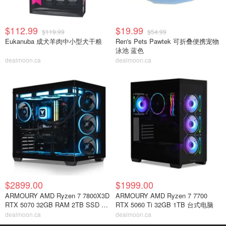
$112.99
$19.99
$119.99
$54.99
Eukanuba 成犬羊肉中小型犬干粮
Ren's Pets Pawtek 可折叠便携宠物
泳池 蓝色
dealmoon.ca
dealmoon.ca
$2899.00
$1999.00
ARMOURY AMD Ryzen 7 7800X3D
ARMOURY AMD Ryzen 7 7700
RTX 5070 32GB RAM 2TB SSD 台
RTX 5060 Ti 32GB 1TB 台式电脑
式机
dealmoon.ca
dealmoon.ca