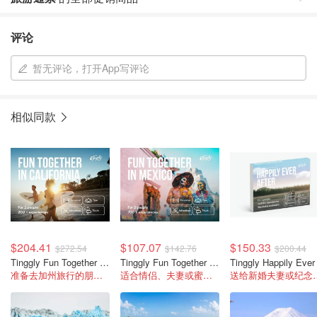
评论
暂无评论，打开App写评论
相似同款
$204.41
$107.07
$150.33
$272.54
$142.76
$200.44
Tinggly Fun Together Box 加州体验礼盒
Tinggly Fun Together in Mexico 体验礼盒
准备去加州旅行的朋友可以首选
适合情侣、夫妻或蜜月旅行
送给新婚夫妻