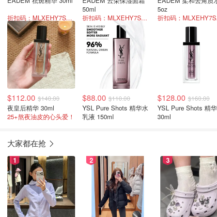
EADEM 祛斑精华 30ml
EADEM 云朵保湿面霜
EADEM 柔和去角质
50ml
5oz
折扣码：MLXEHY7SVFBW
折扣码：MLXEHY7SVFBW
折扣
$112.00
$88.00
$128.00
$140.00
$110.00
$160.00
夜皇后精华 30ml
YSL Pure Shots 精华水
YSL Pure Shots 精
25+熬夜油皮的心头爱！
乳液 150ml
30ml
大家都在抢
1
2
3