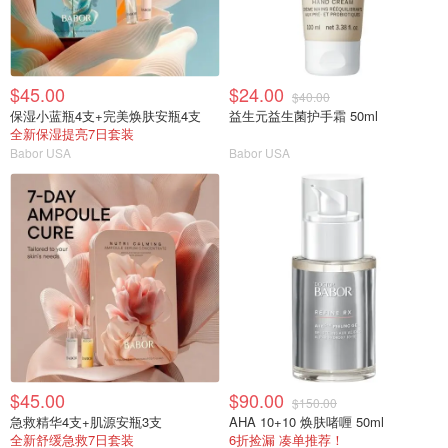
$45.00
$24.00
$40.00
保湿小蓝瓶4支+完美焕肤安瓶4支
益生元益生菌护手霜 50ml
全新保湿提亮7日套装
Babor USA
Babor USA
$45.00
$90.00
$150.00
急救精华4支+肌源安瓶3支
AHA 10+10 焕肤啫喱 50ml
全新舒缓急救7日套装
6折捡漏 凑单推荐！