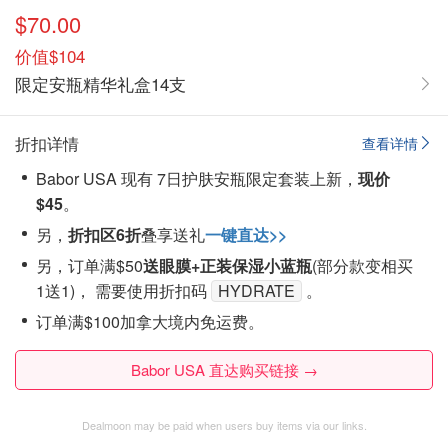
$70.00
价值$104
限定安瓶精华礼盒14支
折扣详情
查看详情
Babor USA 现有 7日护肤安瓶限定套装上新，
现价
$45
。
另，
折扣区6折
叠享送礼
一键直达>>
另，订单满$50
送眼膜+正装保湿小蓝瓶
(部分款变相买
1送1)， 需要使用折扣码
HYDRATE
。
订单满$100加拿大境内免运费。
Babor USA 直达购买链接 →
Dealmoon may be paid when users buy items via our links.