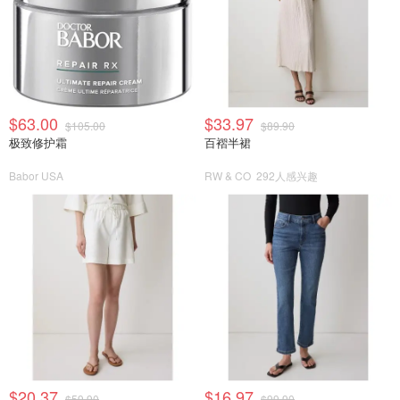
$63.00
$33.97
$105.00
$89.90
极致修护霜
百褶半裙
Babor USA
RW & CO
292人感兴趣
$20.37
$16.97
$59.90
$99.90