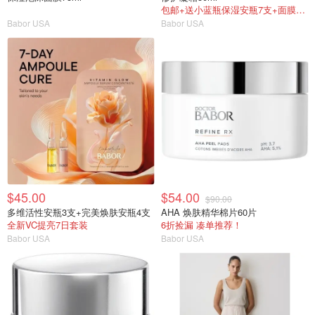
包邮+送小蓝瓶保湿安瓶7支+面膜1片
Babor USA
Babor USA
$45.00
$54.00
$90.00
多维活性安瓶3支+完美焕肤安瓶4支
AHA 焕肤精华棉片60片
全新VC提亮7日套装
6折捡漏 凑单推荐！
Babor USA
Babor USA