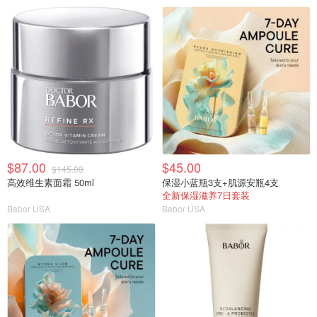
$87.00
$45.00
$145.00
高效维生素面霜 50ml
保湿小蓝瓶3支+肌源安瓶4支
全新保湿滋养7日套装
Babor USA
Babor USA