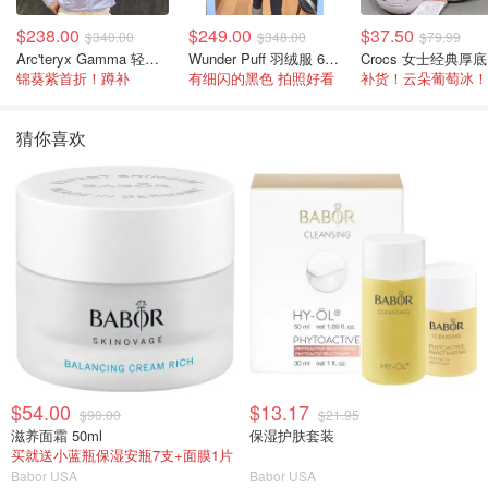
$238.00
$249.00
$37.50
$340.00
$348.00
$79.99
Arc'teryx Gamma 轻量连帽卫衣 女款
Wunder Puff 羽绒服 600蓬松度
C
锦葵紫首折！蹲补
有细闪的黑色 拍照好看
补货！云朵葡萄冰！
猜你喜欢
$54.00
$13.17
$90.00
$21.95
滋养面霜 50ml
保湿护肤套装
买就送小蓝瓶保湿安瓶7支+面膜1片
Babor USA
Babor USA