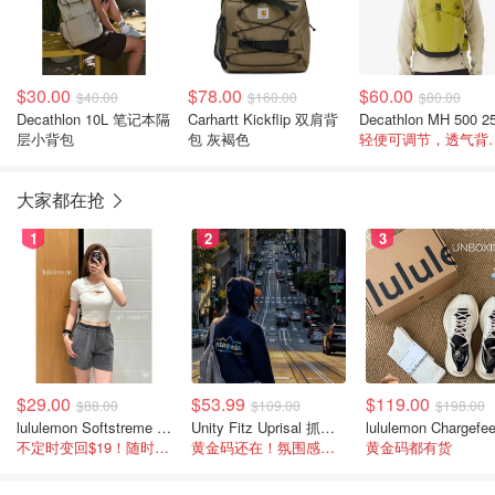
$30.00
$78.00
$60.00
$40.00
$160.00
$80.00
Decathlon 10L 笔记本隔
Carhartt Kickflip 双肩背
层小背包
包 灰褐色
轻便可调节，透气
大家都在抢
1
2
3
$29.00
$53.99
$119.00
$88.00
$109.00
$198.00
lululemon Softstreme 女士高腰短裤 10cm
Unity Fitz Uprisal 抓绒卫衣
不定时变回$19！随时点进来看
黄金码还在！氛围感之神
黄金码都有货