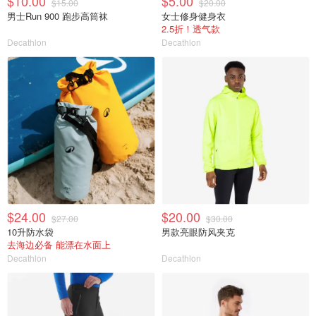
$10.00
$5.00
$15.00
$20.00
男士Run 900 跑步高筒袜
女士修身健身衣
2.5折！透气款
Decathlon
Decathlon
$24.00
$20.00
$27.00
$30.00
10升防水袋
男款亮眼防风夹克
去海边必备 能漂在水面上
Decathlon
Decathlon