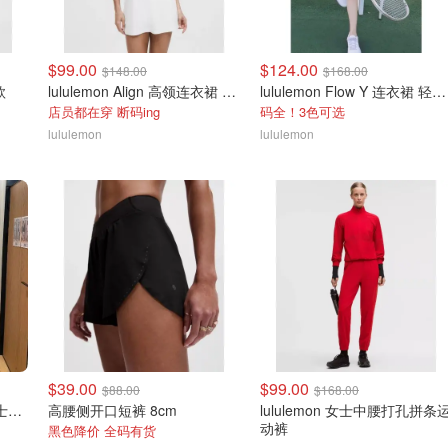
$99.00
$124.00
$148.00
$168.00
款
lululemon Align 高领连衣裙 A/B杯
lululemon Flow Y 连衣裙 轻支撑 B/C杯
店员都在穿 断码ing
码全！3色可选
lululemon
lululemon
$39.00
$99.00
$88.00
$168.00
lululemon Swift Speed 女士高腰紧身裤
高腰侧开口短裤 8cm
lululemon 女士中腰打孔拼条
动裤
黑色降价 全码有货