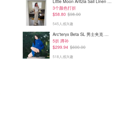
Little Moon Aritzia Sail Linen 长裤 麻织
3个颜色打折
$58.80
$98.00
545人感兴趣
Arc'teryx Beta SL 男士夹克 黑色
5折 蹲补
$299.94
$600.00
518人感兴趣