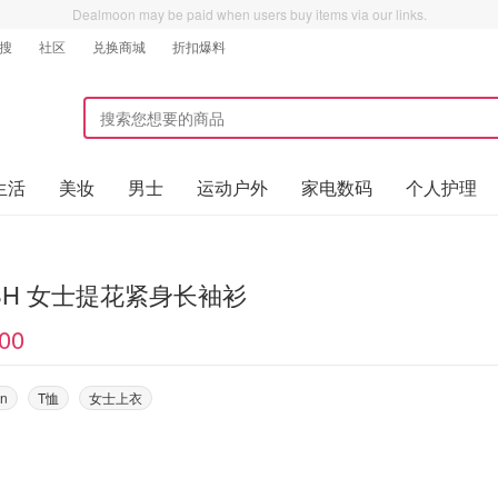
Dealmoon may be paid when users buy items via our links.
搜
社区
兑换商城
折扣爆料
生活
美妆
男士
运动户外
家电数码
个人护理
SH 女士提花紧身长袖衫
00
on
T恤
女士上衣