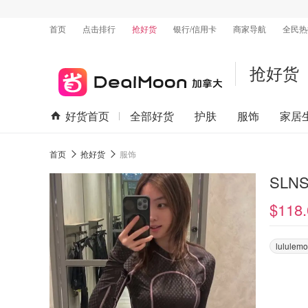
首页
点击排行
抢好货
银行/信用卡
商家导航
全民热
抢好货
好货首页
全部好货
护肤
服饰
家居
首页
抢好货
服饰
SLN
$118.
lululem