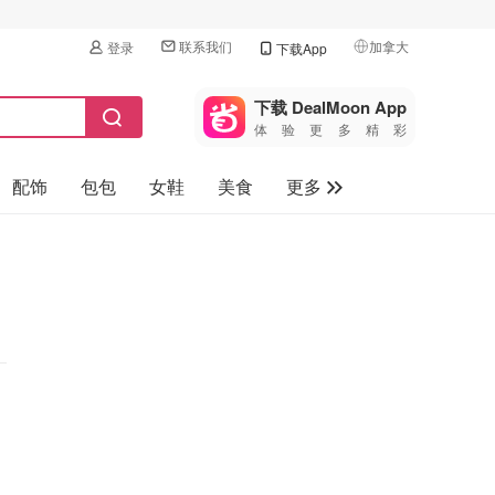
联系我们
加拿大
登录
下载App
🇺🇸
美国
下载 DealMoon App
体验更多精彩
🇨🇳
中国
配饰
包包
女鞋
美食
更多
🇨🇦
加拿大
🇬🇧
母婴玩具
英国
保健品
🇩🇪
德国
旅游
🇫🇷
法国
汽车
🇮🇹
意大利
🇦🇺
澳洲
🇳🇿
新西兰