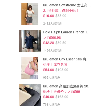
lululemon Softstreme 女士高腰短裤 10cm
2.1折抄底，仅剩小码！
$19.00
$88.00
2432人感兴趣
Polo Ralph Lauren French Terry 女童连帽卫衣 7-16码
之前$66.96
$42.28
$89.50
1496人感兴趣
lululemon City Essentials 肩背包 4L
$32.50
$46.00
$65.00
$92.00
热卖！库存紧张
小标圆领短袖
循环标银边领T恤
$54.00
$108.00
992人感兴趣
Calvin Klein Canada
Calvin Klein Canada
lululemon 高腰加绒紧身裤 28"≈71cm 5个口袋
码全！史低价，之前$99
$49.00
$168.00
761人感兴趣