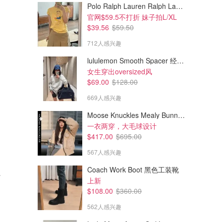
Polo Ralph Lauren Ralph Lauren Polo Bear 女童棉T恤 染色 1件
官网$59.5不打折 妹子拍L/XL
$39.56
$59.50
712人感兴趣
lululemon Smooth Spacer 经典卫衣
女生穿出oversized风
$69.00
$128.00
669人感兴趣
Moose Knuckles Mealy Bunny 女士双面穿连帽外套
一衣两穿，大毛球设计
$417.00
$695.00
567人感兴趣
Coach Work Boot 黑色工装靴
支撑文胸
上新
$108.00
$360.00
562人感兴趣