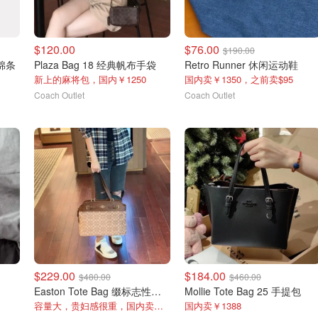
$120.00
$76.00
$190.00
机棉条
Plaza Bag 18 经典帆布手袋
Retro Runner 休闲运动鞋
新上的麻将包，国内￥1250
国内卖￥1350，之前卖$95
Coach Outlet
Coach Outlet
$229.00
$184.00
$480.00
$460.00
Easton Tote Bag 缀标志性雪尼尔
Mollie Tote Bag 25 手提包
容量大，贵妇感很重，国内卖￥3211
国内卖￥1388