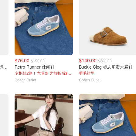
$76.00
$140.00
$190.00
$200.00
COACH Bolt Runner 休闲运动鞋
Retro Runner 休闲鞋
Buckle Clog 标志图案木屐鞋
专柜款2降！内增高 之前折后$95 国内￥1350
剪毛衬里
Coach Outlet
Coach Outlet