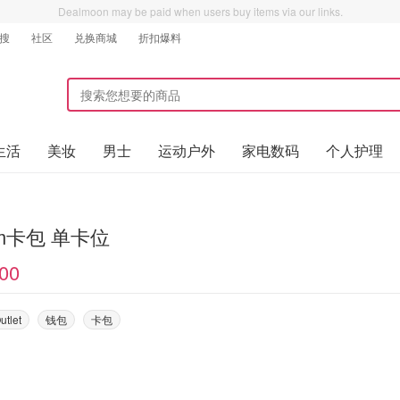
Dealmoon may be paid when users buy items via our links.
搜
社区
兑换商城
折扣爆料
生活
美妆
男士
运动户外
家电数码
个人护理
im卡包 单卡位
00
utlet
钱包
卡包