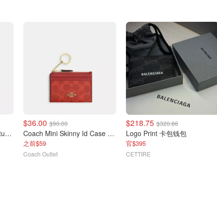
$36.00
$218.75
$90.00
$320.86
Mini Skinny ID 卡包 Signature 帆布
Coach Mini Skinny Id Case 经典帆布卡包
Logo Print 卡包钱包
之前$59
官$395
Coach Outlet
CETTIRE