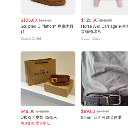
$135.00
$120.00
$270.00
$240.00
Sculpted C Platform 厚底木屐
Horse And Carriage 有
鞋
纹橄榄球衫
Coach Outlet
Coach Outlet
$48.00
$89.00
$120.00
$240.00
C扣双面皮带 25毫米
38mm 双面可调节皮带
再次刷新皮带史低！