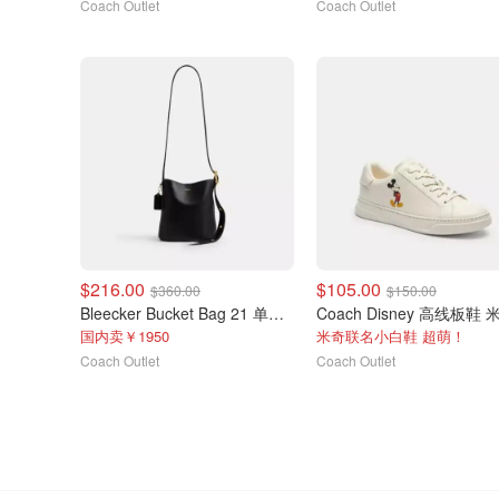
Coach Outlet
Coach Outlet
$216.00
$105.00
$360.00
$150.00
Bleecker Bucket Bag 21 单肩包
国内卖￥1950
米奇联名小白鞋 超萌！
Coach Outlet
Coach Outlet