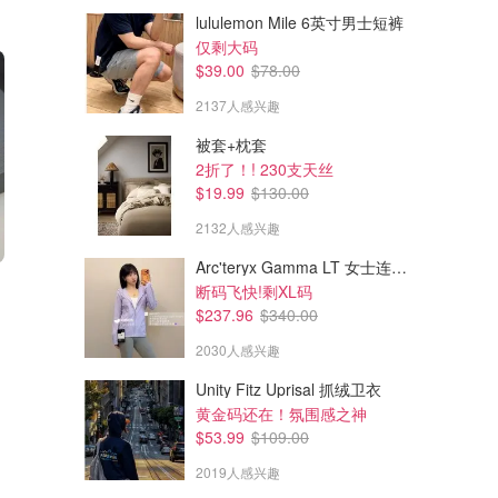
lululemon Mile 6英寸男士短裤
仅剩大码
$39.00
$78.00
2137人感兴趣
被套+枕套
2折了！! 230支天丝
$19.99
$130.00
2132人感兴趣
Arc'teryx Gamma LT 女士连帽夹克
$60.00
$51.00
$120.00
$170.00
断码飞快!剩XL码
Coach COACH Bandit Card Case 卡包
Zip Card Case 标志提花
$237.96
$340.00
上新
之前卖$89
2030人感兴趣
Coach Outlet
141人感兴趣
Coach Outlet
Unity Fitz Uprisal 抓绒卫衣
黄金码还在！氛围感之神
$53.99
$109.00
2019人感兴趣