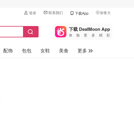
联系我们
加拿大
登录
下载App
🇺🇸
美国
下载 DealMoon App
体验更多精彩
🇨🇳
中国
配饰
包包
女鞋
美食
更多
🇨🇦
加拿大
🇬🇧
母婴玩具
英国
保健品
🇩🇪
德国
旅游
🇫🇷
法国
汽车
🇮🇹
意大利
🇦🇺
澳洲
🇳🇿
新西兰