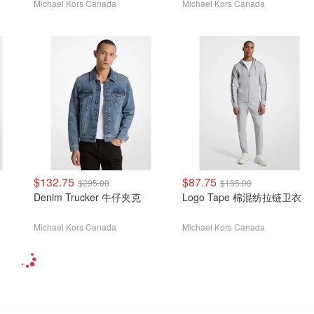
Michael Kors Canada
Michael Kors Canada
$132.75
$87.75
$295.00
$195.00
Denim Trucker 牛仔夹克
Logo Tape 棉混纺拉链卫衣
Michael Kors Canada
Michael Kors Canada