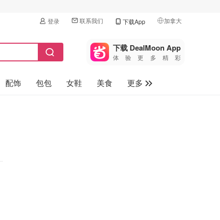
联系我们
加拿大
登录
下载App
🇺🇸
美国
下载 DealMoon App
体验更多精彩
🇨🇳
中国
配饰
包包
女鞋
美食
更多
🇨🇦
加拿大
🇬🇧
母婴玩具
英国
保健品
🇩🇪
德国
旅游
🇫🇷
法国
汽车
🇮🇹
意大利
🇦🇺
澳洲
🇳🇿
新西兰