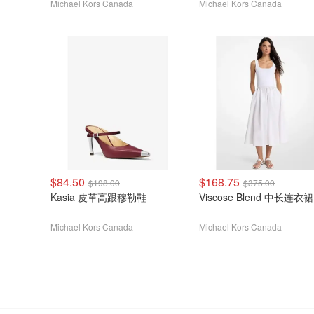
Michael Kors Canada
Michael Kors Canada
$84.50
$168.75
$198.00
$375.00
Kasia 皮革高跟穆勒鞋
Viscose Blend 中长连衣裙
Michael Kors Canada
Michael Kors Canada