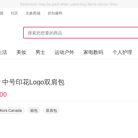
Dealmoon may be paid when users buy items via our links.
搜
社区
兑换商城
折扣爆料
生活
美妆
男士
运动户外
家电数码
个人护理
ter 中号印花Logo双肩包
00
 Kors Canada
箱包
双肩包