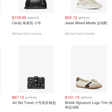
$109.65
$50.15
$458.00
$295.00
Cecily 单肩包 小号
Jesse Mixed-Media 运动鞋
Michael Kors Canada
Michael Kors Canada
$67.15
$101.15
$178.00
$295.00
Jet Set Travel 小号花卉钱包
Brielle Signature Logo Trim 
闲运动鞋