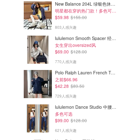
New Balance 204L 绿银色休闲鞋
明星都在穿的热门款！多色可选 3.8折
$59.98
$155.00
803人感兴趣
lululemon Smooth Spacer 经典卫衣
女生穿出oversized风
$69.00
$128.00
770人感兴趣
Polo Ralph Lauren French Terry 女童连帽卫衣 7-16码
之前$66.96
$42.28
$89.50
729人感兴趣
lululemon Dance Studio 中腰长裤 女装常规款
多色可选
$99.00
$128.00
621人感兴趣