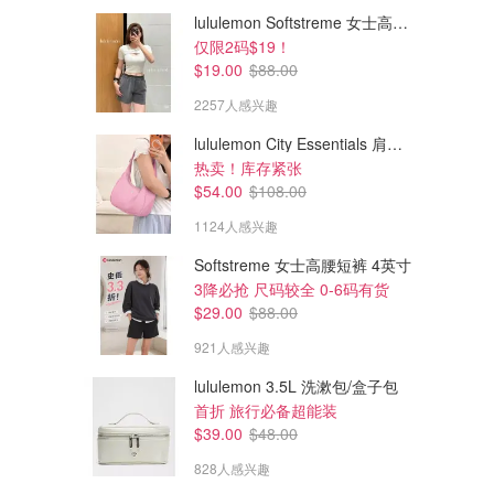
lululemon Softstreme 女士高腰短裤 10cm
仅限2码$19！
$19.00
$88.00
2257人感兴趣
lululemon City Essentials 肩背包 4L
热卖！库存紧张
$54.00
$108.00
1124人感兴趣
Softstreme 女士高腰短裤 4英寸
$135.15
$139.74
$498.00
$548.00
3降必抢 尺码较全 0-6码有货
Michael Kors Merritt 标志款小
Michael Kors Cooper 帆布双
$29.00
$88.00
号双肩包
肩包
921人感兴趣
Michael Kors Canada
Michael Kors Canada
lululemon 3.5L 洗漱包/盒子包
首折 旅行必备超能装
$39.00
$48.00
828人感兴趣