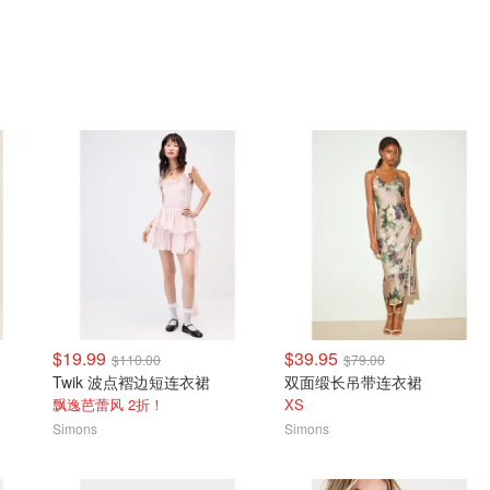
$19.99
$39.95
$110.00
$79.00
Twik 波点褶边短连衣裙
双面缎长吊带连衣裙
飘逸芭蕾风 2折！
XS
Simons
Simons