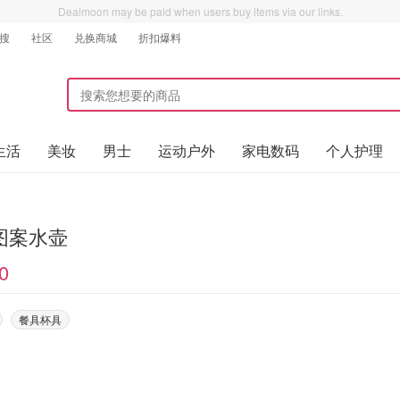
Dealmoon may be paid when users buy items via our links.
搜
社区
兑换商城
折扣爆料
生活
美妆
男士
运动户外
家电数码
个人护理
图案水壶
0
餐具杯具