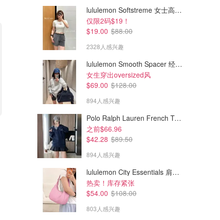
lululemon Softstreme 女士高腰短裤 10cm
仅限2码$19！
$19.00
$88.00
2328人感兴趣
lululemon Smooth Spacer 经典卫衣
女生穿出oversized风
$69.00
$128.00
894人感兴趣
Polo Ralph Lauren French Terry 女童连帽卫衣 7-16码
$139.89
$10.82
$199.99
$22.99
之前$66.96
Maxwell & Williams Onni 陶瓷
SHIBAZIZUO 高碳钢厨师刀 防
$42.28
$89.50
餐具 12件套
滑手柄
894人感兴趣
Linen Chest CA (CA)
amazon.ca
lululemon City Essentials 肩背包 4L
热卖！库存紧张
$54.00
$108.00
803人感兴趣