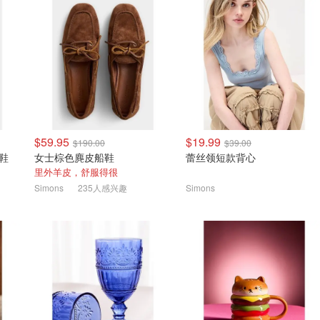
$59.95
$19.99
$190.00
$39.00
动鞋
女士棕色麂皮船鞋
蕾丝领短款背心
里外羊皮，舒服得很
Simons
235人感兴趣
Simons