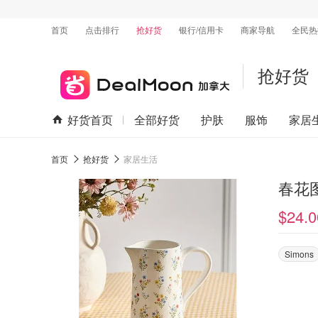
首页
点击排行
抢好货
银行/信用卡
商家导航
全民热
抢好货
好货首页
全部好货
护肤
服饰
家居
首页
抢好货
家居生活
春花
$24.0
Simons