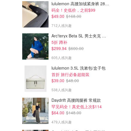
lululemon 高腰加绒紧身裤 28"≈71cm 5个口袋
码全！史低价，之前$99
$49.00
$168.00
712人感兴趣
Arc'teryx Beta SL 男士夹克 黑色
5折 蹲补
$299.94
$600.00
605人感兴趣
lululemon 3.5L 洗漱包/盒子包
首折 旅行必备超能装
$39.00
$48.00
538人感兴趣
Daydrift 高腰阔腿裤 常规款
罕见码全！真史低上次$114
$64.00
$148.00
479人感兴趣