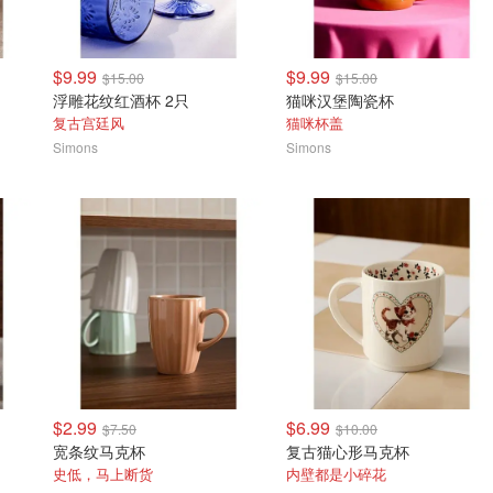
$9.99
$9.99
$15.00
$15.00
浮雕花纹红酒杯 2只
猫咪汉堡陶瓷杯
复古宫廷风
猫咪杯盖
Simons
Simons
$2.99
$6.99
$7.50
$10.00
宽条纹马克杯
复古猫心形马克杯
史低，马上断货
内壁都是小碎花