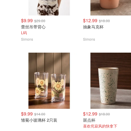
$9.99
$12.99
$29.00
$18.00
蕾丝吊带背心
抽象马克杯
L码
Simons
Simons
$9.99
$12.99
$14.00
$18.00
雏菊小玻璃杯 2只装
斑点杯
喜欢侘寂风的快拿下