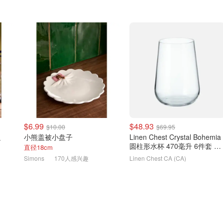
$6.99
$48.93
$10.00
$69.95
边
小熊盖被小盘子
Linen Chest Crystal Bohemia
圆柱形水杯 470毫升 6件套 无
直径18cm
铅玻璃
Simons
170人感兴趣
Linen Chest CA (CA)