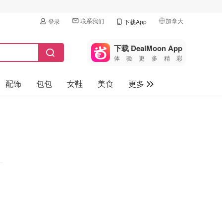
联系我们
加拿大
登录
下载App
🇺🇸
美国
下载 DealMoon App
体验更多精彩
🇨🇳
中国
配饰
包包
女鞋
美食
更多
🇨🇦
加拿大
🇬🇧
母婴玩具
英国
保健品
🇩🇪
德国
旅游
🇫🇷
法国
汽车
🇮🇹
意大利
🇦🇺
澳洲
🇳🇿
新西兰