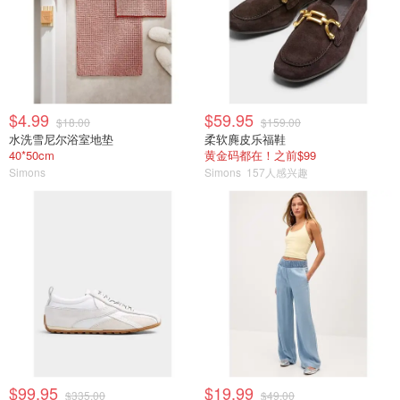
$4.99
$59.95
$18.00
$159.00
水洗雪尼尔浴室地垫
柔软麂皮乐福鞋
40*50cm
黄金码都在！之前$99
Simons
Simons
157人感兴趣
$99.95
$19.99
$335.00
$49.00