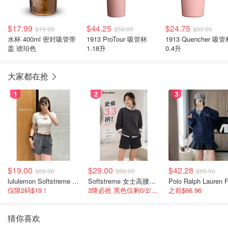
$17.99
$44.25
$24.75
$19.99
$59.00
$33.00
水杯 400ml 密封吸管带
1913 ProTour 吸管杯
1913 Quencher 吸
盖 琥珀色
1.18升
0.4升
大家都在抢
1
2
3
$19.00
$29.00
$42.28
$88.00
$88.00
$89.50
lululemon Softstreme 女士高腰短裤 10cm
Softstreme 女士高腰短裤 4英寸
仅限2码$19！
3降必抢 黑色仅剩0/2/4码
之前$66.96
猜你喜欢