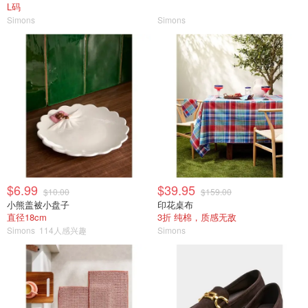
L码
Simons
Simons
$6.99
$39.95
$10.00
$159.00
小熊盖被小盘子
印花桌布
直径18cm
3折 纯棉，质感无敌
Simons
114人感兴趣
Simons