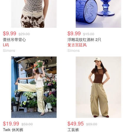
$9.99
$9.99
$29.00
$15.00
蕾丝吊带背心
浮雕花纹红酒杯 2只
L码
复古宫廷风
Simons
Simons
$19.99
$49.95
$59.00
$89.00
Twik 休闲裤
工装裤