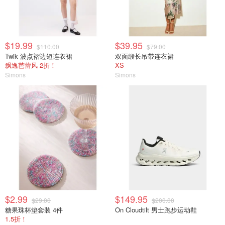
$19.99
$39.95
$110.00
$79.00
Twik 波点褶边短连衣裙
双面缎长吊带连衣裙
飘逸芭蕾风 2折！
XS
Simons
Simons
$2.99
$149.95
$29.00
$200.00
糖果珠杯垫套装 4件
On Cloudtilt 男士跑步运动鞋
1.5折！