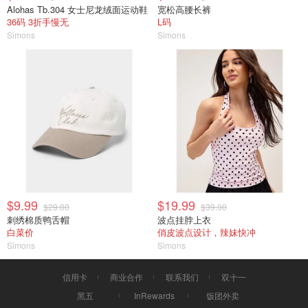
Alohas Tb.304 女士尼龙绒面运动鞋
宽松高腰长裤
36码 3折手慢无
L码
Simons
Simons
$9.99
$19.99
$29.00
$39.00
刺绣棉质鸭舌帽
波点挂脖上衣
白菜价
俏皮波点设计，辣妹快冲
Simons
Simons
信用卡
商业合作
联系我们
双十一
黑五
InRewards
饭团外卖