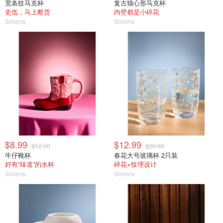
宽条纹马克杯
复古猫心形马克杯
史低，马上断货
内壁都是小碎花
Simons
Simons
$8.99
$12.99
$12.00
$20.00
牛仔靴杯
春花大号玻璃杯 2只装
好有“味道”的水杯
碎花+纹理设计
Simons
Simons