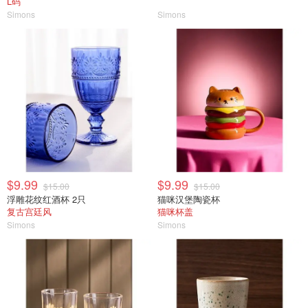
L码
Simons
Simons
$9.99
$9.99
$15.00
$15.00
浮雕花纹红酒杯 2只
猫咪汉堡陶瓷杯
复古宫廷风
猫咪杯盖
Simons
Simons