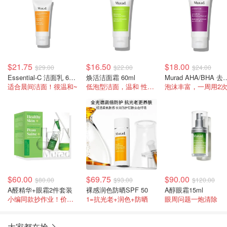
$21.75
$16.50
$18.00
$29.00
$22.00
$24.00
Essential-C 洁面乳 60ml
焕活洁面霜 60ml
Murad AHA/BH
适合晨间洁面！很温和~
低泡型洁面，温和 性价比高！
$60.00
$69.75
$90.00
$80.00
$93.00
$120.00
A醛精华+眼霜2件套装
裸感润色防晒SPF 50
A醇眼霜15ml
小编同款抄作业！价值$95=6折
1=抗光老+润色+防晒
眼周问题一炮清除
大家都在抢