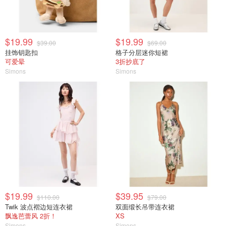
$19.99
$19.99
$39.00
$69.00
挂饰钥匙扣
格子分层迷你短裙
可爱晕
3折抄底了
Simons
Simons
$19.99
$39.95
$110.00
$79.00
Twik 波点褶边短连衣裙
双面缎长吊带连衣裙
飘逸芭蕾风 2折！
XS
Simons
Simons