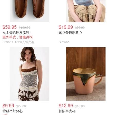
$59.95
$19.99
$190.00
$39.00
女士棕色麂皮船鞋
蕾丝领短款背心
里外羊皮，舒服得很
Simons
1320人感兴趣
Simons
$9.99
$12.99
$29.00
$18.00
蕾丝吊带背心
抽象马克杯