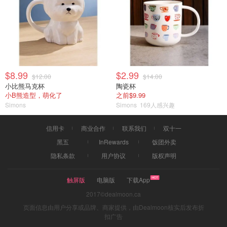
$8.99
$2.99
$12.00
$14.00
小比熊马克杯
陶瓷杯
小B熊造型，萌化了
之前$9.99
Simons
Simons
169人感兴趣
信用卡
商业合作
联系我们
双十一
黑五
InRewards
饭团外卖
隐私条款
用户协议
版权声明
触屏版
电脑版
下载App
2017©dealmoon.ca
页面信息由用户分享或品牌、商家提供，由Dealmoon核实后发布折
扣广告