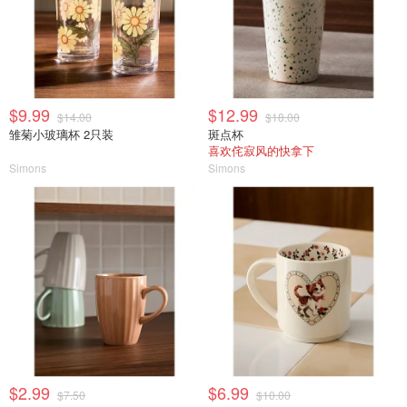
$9.99
$12.99
$14.00
$18.00
雏菊小玻璃杯 2只装
斑点杯
喜欢侘寂风的快拿下
Simons
Simons
$2.99
$6.99
$7.50
$10.00