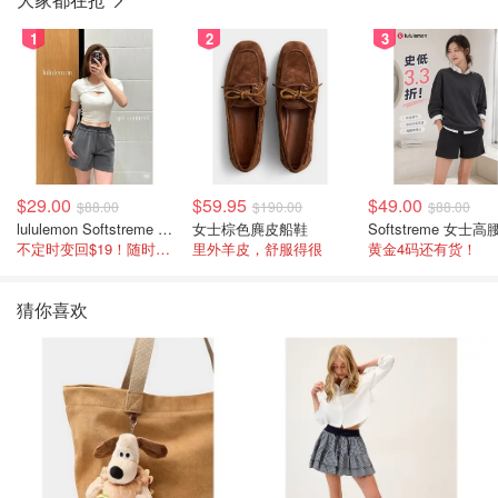
1
2
3
$29.00
$59.95
$49.00
$88.00
$190.00
$88.00
lululemon Softstreme 女士高腰短裤 10cm
女士棕色麂皮船鞋
不定时变回$19！随时点进来看
里外羊皮，舒服得很
黄金4码还有货！
猜你喜欢