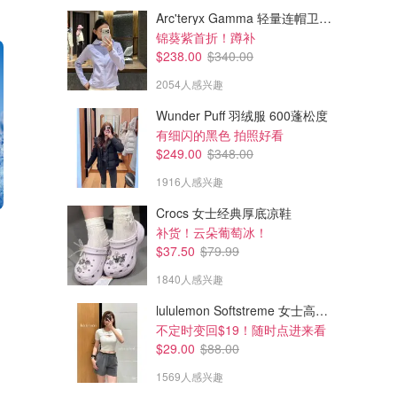
Arc'teryx Gamma 轻量连帽卫衣 女款
锦葵紫首折！蹲补
$238.00
$340.00
2054人感兴趣
Wunder Puff 羽绒服 600蓬松度
有细闪的黑色 拍照好看
$249.00
$348.00
1916人感兴趣
Crocs 女士经典厚底凉鞋
$29.99
$29.99
$52.99
$49.99
补货！云朵葡萄冰！
Luxear 冰感凉感夏凉被、怕热
Weighted Idea 15磅重力毯
$37.50
$79.99
星人必备
152x203cm
1840人感兴趣
amazon.ca
amazon.ca
lululemon Softstreme 女士高腰短裤 10cm
不定时变回$19！随时点进来看
$29.00
$88.00
1569人感兴趣