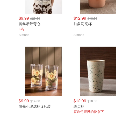
$9.99
$12.99
$29.00
$18.00
蕾丝吊带背心
抽象马克杯
L码
Simons
Simons
$9.99
$12.99
$14.00
$18.00
雏菊小玻璃杯 2只装
斑点杯
喜欢侘寂风的快拿下