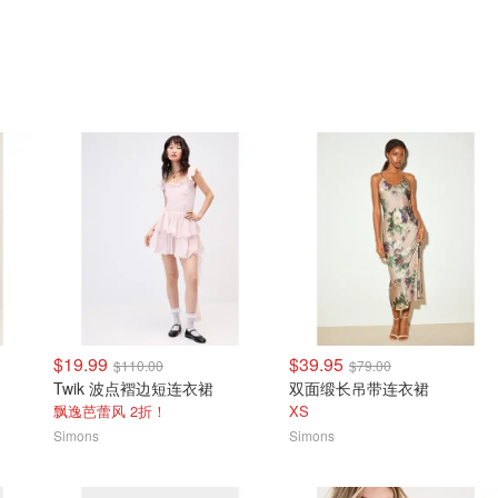
$19.99
$39.95
$110.00
$79.00
Twik 波点褶边短连衣裙
双面缎长吊带连衣裙
飘逸芭蕾风 2折！
XS
Simons
Simons