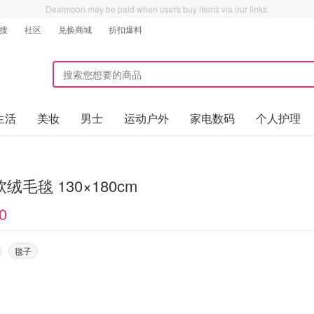
Dealmoon may be paid when users buy items via our links.
搜
社区
兑换商城
折扣爆料
生活
美妆
男士
运动户外
家电数码
个人护理
绒毛毯 130×180cm
0
毯子