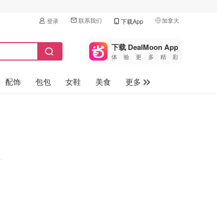
联系我们
加拿大
登录
下载App
🇺🇸
美国
下载 DealMoon App
体验更多精彩
🇨🇳
中国
配饰
包包
女鞋
美食
更多
🇨🇦
加拿大
🇬🇧
母婴玩具
英国
保健品
🇩🇪
德国
旅游
🇫🇷
法国
汽车
🇮🇹
意大利
🇦🇺
澳洲
🇳🇿
新西兰