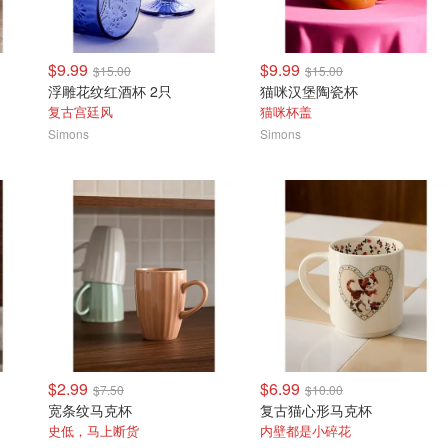
$9.99
$9.99
$15.00
$15.00
浮雕花纹红酒杯 2只
猫咪汉堡陶瓷杯
复古宫廷风
猫咪杯盖
Simons
Simons
$2.99
$6.99
$7.50
$10.00
宽条纹马克杯
复古猫心形马克杯
史低，马上断货
内壁都是小碎花