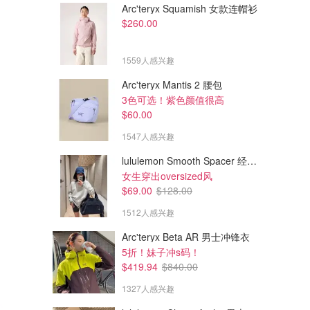
Arc'teryx Squamish 女款连帽衫
$260.00
1559人感兴趣
Arc'teryx Mantis 2 腰包
3色可选！紫色颜值很高
$60.00
1547人感兴趣
lululemon Smooth Spacer 经典卫衣
女生穿出oversized风
$69.00
$128.00
1512人感兴趣
Arc'teryx Beta AR 男士冲锋衣
5折！妹子冲s码！
$419.94
$840.00
1327人感兴趣