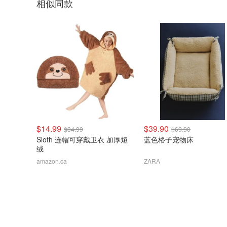
相似同款
$14.99
$39.90
$34.99
$69.90
Sloth 连帽可穿戴卫衣 加厚短
蓝色格子宠物床
绒
amazon.ca
ZARA