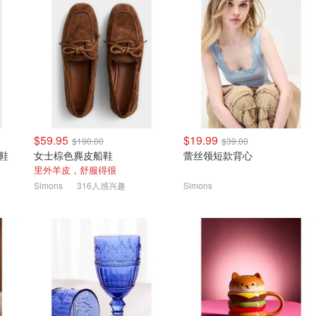
$59.95
$19.99
$190.00
$39.00
动鞋
女士棕色麂皮船鞋
蕾丝领短款背心
里外羊皮，舒服得很
Simons
316人感兴趣
Simons