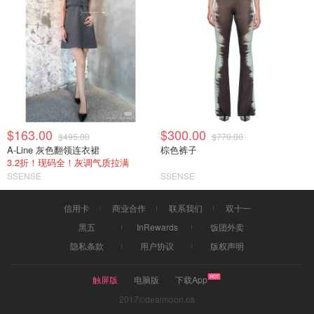
$163.00
$300.00
$495.00
$770.00
A-Line 灰色翻领连衣裙
棕色裤子
3.2折！现码全！灰调气质拉满
SSENSE
SSENSE
信用卡
商业合作
联系我们
双十一
黑五
InRewards
饭团外卖
隐私条款
用户协议
版权声明
触屏版
电脑版
下载App
2017©dealmoon.ca