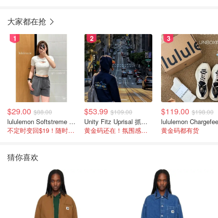
大家都在抢
1
2
3
$29.00
$53.99
$119.00
$88.00
$109.00
$198.00
lululemon Softstreme 女士高腰短裤 10cm
Unity Fitz Uprisal 抓绒卫衣
不定时变回$19！随时点进来看
黄金码还在！氛围感之神
黄金码都有货
猜你喜欢