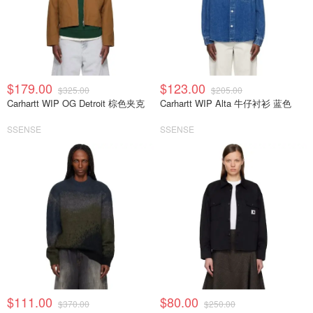
$179.00
$123.00
$325.00
$205.00
Carhartt WIP OG Detroit 棕色夹克
Carhartt WIP Alta 牛仔衬衫 蓝色
SSENSE
SSENSE
$111.00
$80.00
$370.00
$250.00