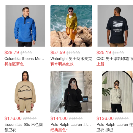
$28.79
$57.59
$25.19
$59.99
$119.99
$44.99
Columbia Steens Mountain II 男士抓绒套头衫
Watertight 男士防水夹克
CSC 男士厚款印花T
折扣区新色
蒋奇明类似款
上新
$176.00
$144.00
$126.00
$270.00
$160.00
$225.00
Essentials 90s 米色圆
Polo Ralph Lauren 卫衣 黑色
Polo Ralph Lauren 
领卫衣
经典黑色~
卫衣 抓绒