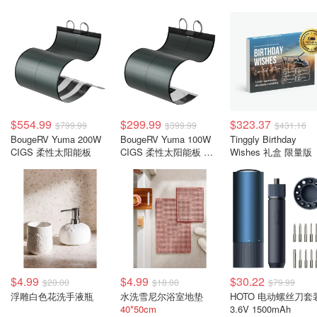
$554.99
$299.99
$323.37
$799.99
$399.99
$431.16
BougeRV Yuma 200W
BougeRV Yuma 100W
Tinggly Birthday
CIGS 柔性太阳能板
CIGS 柔性太阳能板 轻
Wishes 礼盒 限量版
量自粘
$4.99
$4.99
$30.22
$20.00
$18.00
$79.99
浮雕白色花洗手液瓶
水洗雪尼尔浴室地垫
HOTO 电动螺丝刀套
40*50cm
3.6V 1500mAh