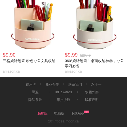
$9.90
$9.99
$20.49
三格旋转笔筒 粉色办公文具收纳
360°旋转笔筒！桌面收纳神器，办公
学习必备
amazon.ca
amazon.ca
信用卡
商业合作
联系我们
双十一
黑五
InRewards
饭团外卖
隐私条款
用户协议
版权声明
触屏版
电脑版
下载App
2017©dealmoon.ca