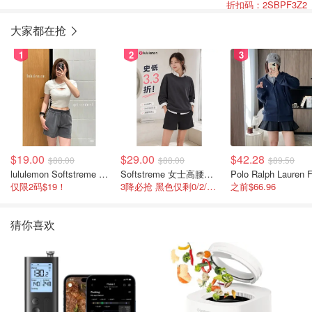
折扣码：2SBPF3Z2
大家都在抢
1
2
3
$19.00
$29.00
$42.28
$88.00
$88.00
$89.50
lululemon Softstreme 女士高腰短裤 10cm
Softstreme 女士高腰短裤 4英寸
仅限2码$19！
3降必抢 黑色仅剩0/2/4码
之前$66.96
猜你喜欢