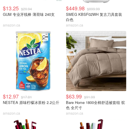
$13.25
$449.98
$20.94
$899.99
GUM 专业牙线棒 薄荷味 240支
SMEG KBSF02WH 复古刀具套装
白色
amazon.ca
amazon.ca
$12.97
$63.99
$17.81
$91.99
NESTEA 原味柠檬冰茶粉 2.2公斤
Bare Home 1800全棉舒适被套组 驼
色 全尺寸
amazon.ca
amazon.ca