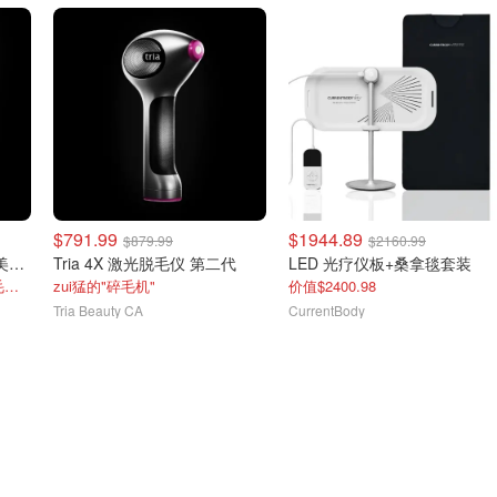
$791.99
$1944.89
$879.99
$2160.99
Tria FRX 第二代点阵激光美容仪
Tria 4X 激光脱毛仪 第二代
LED 光疗仪板+桑拿毯套装
每天2-10分钟，改善痘印、毛孔、斑点
zui猛的"碎毛机"
价值$2400.98
Tria Beauty CA
CurrentBody