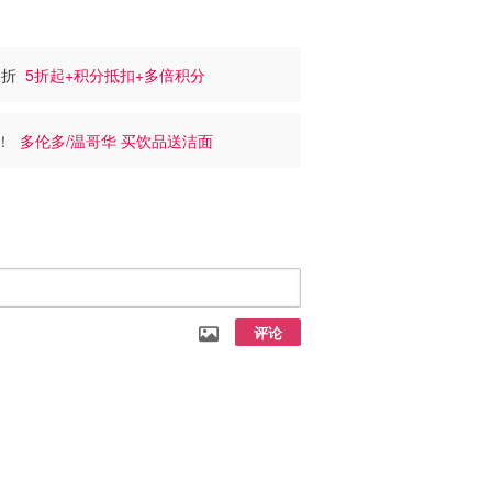
.5折
5折起+积分抵扣+多倍积分
送！
多伦多/温哥华 买饮品送洁面
评论