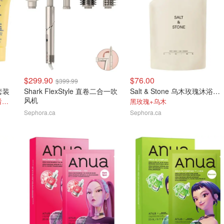
$299.90
$76.00
$399.99
霜套装
Shark FlexStyle 直卷二合一吹
Salt & Stone 乌木玫瑰沐浴露替换装956ml
风机
价值$47 使用免费当日达选看附近库存
黑玫瑰+乌木
Sephora.ca
Sephora.ca