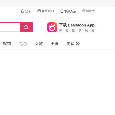
联系我们
加拿大
登录
下载App
🇺🇸
美国
下载 DealMoon App
体验更多精彩
🇨🇳
中国
配饰
包包
女鞋
美食
更多
🇨🇦
加拿大
🇬🇧
母婴玩具
英国
保健品
🇩🇪
德国
旅游
🇫🇷
法国
汽车
🇮🇹
意大利
🇦🇺
澳洲
🇳🇿
新西兰