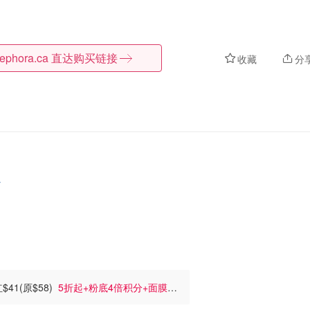
ephora.ca
直达购买链接
收藏
分
>
红$41(原$58)
5折起+粉底4倍积分+面膜买