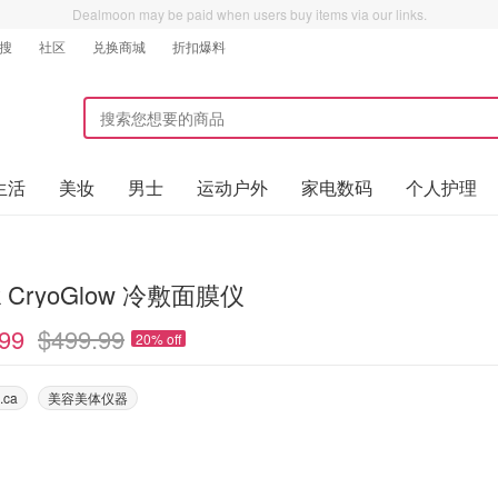
Dealmoon may be paid when users buy items via our links.
搜
社区
兑换商城
折扣爆料
生活
美妆
男士
运动户外
家电数码
个人护理
k CryoGlow 冷敷面膜仪
99
$499.99
20% off
.ca
美容美体仪器