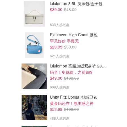
lululemon 3.5L 洗漱包/盒子包
$39.00
$48.00
638人感兴趣
Fjallraven High Coast 腰包
罕见好价 手慢无
$29.95
$60.00
621人感兴趣
$1359.89
$1482.29
$1510.99
$1646.99
lululemon 高腰加绒紧身裤 28"≈71cm 5个口袋
LED 大排灯
多维面膜仪+生发头盔
码全！史低价，之前$99
买1个等于面膜仪+美颈仪+美体仪
价值$1829.98=8.1折
$49.00
$168.00
CurrentBody
CurrentBody
609人感兴趣
Unity Fitz Uprisal 抓绒卫衣
黄金码还在！氛围感之神
$53.99
$109.00
488人感兴趣