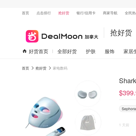
首页
点击排行
抢好货
银行/信用卡
商家导航
全民热
抢好货
好货首页
全部好货
护肤
服饰
家居
首页
抢好货
家电数码
Shar
$399.
Sephora
1 天前