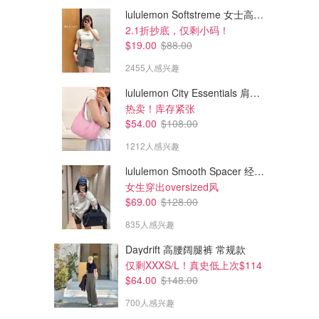
lululemon Softstreme 女士高腰短裤 10cm
2.1折抄底，仅剩小码！
$19.00
$88.00
2455人感兴趣
lululemon City Essentials 肩背包 4L
热卖！库存紧张
$54.00
$108.00
1212人感兴趣
lululemon Smooth Spacer 经典卫衣
女生穿出oversized风
$69.00
$128.00
835人感兴趣
Daydrift 高腰阔腿裤 常规款
仅剩XXXS/L！真史低上次$114
$64.00
$148.00
700人感兴趣