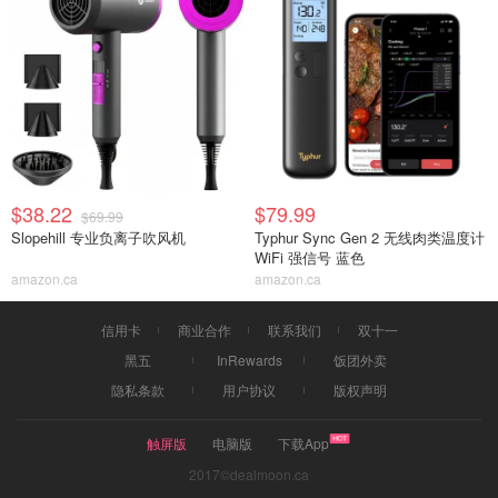
$38.22
$79.99
$69.99
Slopehill 专业负离子吹风机
Typhur Sync Gen 2 无线肉类温度计
WiFi 强信号 蓝色
amazon.ca
amazon.ca
信用卡
商业合作
联系我们
双十一
黑五
InRewards
饭团外卖
隐私条款
用户协议
版权声明
触屏版
电脑版
下载App
2017©dealmoon.ca