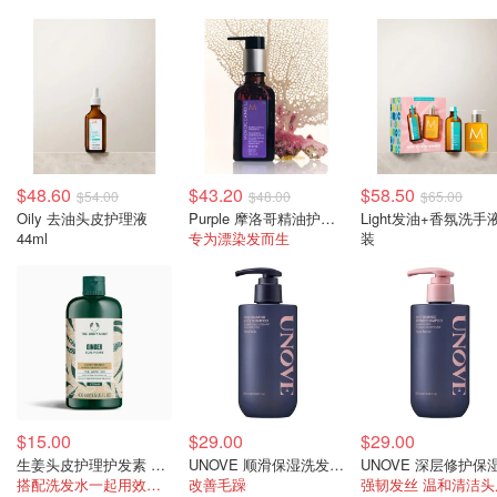
$48.60
$43.20
$58.50
$54.00
$48.00
$65.00
Oily 去油头皮护理液
Purple 摩洛哥精油护理 50ml
Light发油+香氛洗手
44ml
专为漂染发而生
装
$15.00
$29.00
$29.00
生姜头皮护理护发素 250ml
UNOVE 顺滑保湿洗发水290ml
搭配洗发水一起用效果plus
改善毛躁
强韧发丝 温和清洁头