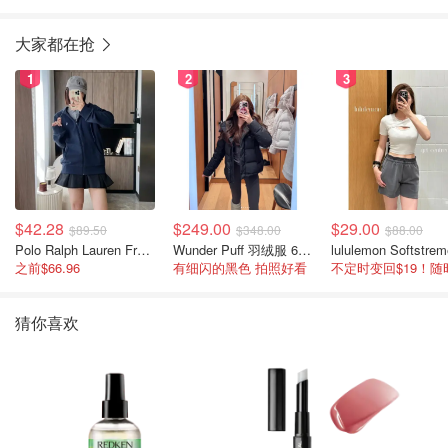
大家都在抢
1
2
3
$42.28
$249.00
$29.00
$89.50
$348.00
$88.00
Polo Ralph Lauren French Terry 女童连帽卫衣 7-16码
Wunder Puff 羽绒服 600蓬松度
之前$66.96
有细闪的黑色 拍照好看
猜你喜欢