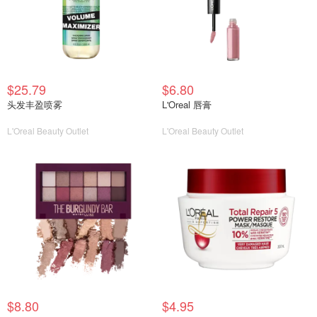
$25.79
$6.80
头发丰盈喷雾
L'Oreal 唇膏
L'Oreal Beauty Outlet
L'Oreal Beauty Outlet
$8.80
$4.95