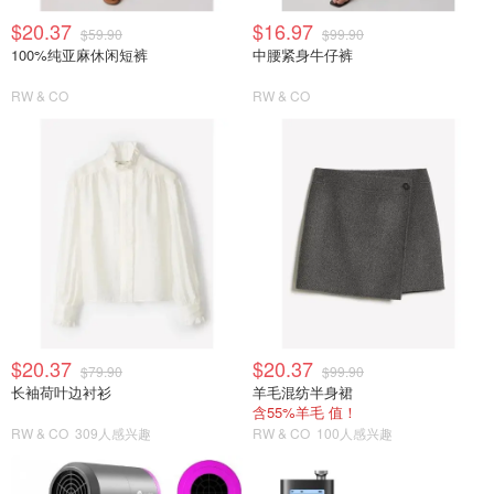
$20.37
$16.97
$59.90
$99.90
100%纯亚麻休闲短裤
中腰紧身牛仔裤
RW & CO
RW & CO
$20.37
$20.37
$79.90
$99.90
长袖荷叶边衬衫
羊毛混纺半身裙
含55%羊毛 值！
RW & CO
309人感兴趣
RW & CO
100人感兴趣