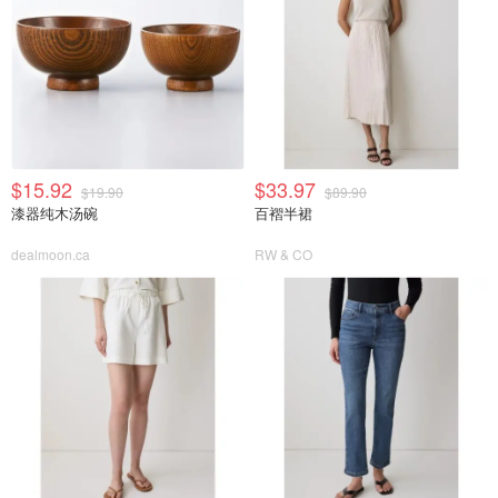
$15.92
$33.97
$19.90
$89.90
漆器纯木汤碗
百褶半裙
dealmoon.ca
RW & CO