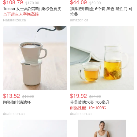
$108.79
$44.09
$170.00
$59.99
Tressa 女士高跟凉鞋 栗棕色麂皮
加厚透明鞋盒 6个装 黑色 磁性门 可
当下超火人字拖高跟
堆叠
Naturalizer.ca
amazon.ca
$13.52
$19.92
$16.90
$24.90
陶瓷咖啡滴滤杯
带盖玻璃水壶 700毫升
耐温性能 -10~100℃
dealmoon.ca
dealmoon.ca