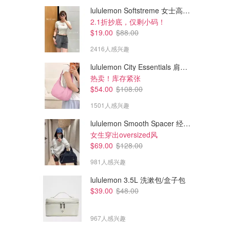
lululemon Softstreme 女士高腰短裤 10cm
2.1折抄底，仅剩小码！
$19.00
$88.00
2416人感兴趣
lululemon City Essentials 肩背包 4L
热卖！库存紧张
$54.00
$108.00
1501人感兴趣
lululemon Smooth Spacer 经典卫衣
$29.00
$24.00
$38.00
$38.00
女生穿出oversized风
运动遮阳帽
经典棒球帽
$69.00
$128.00
码全
3色可选 特别运动风
981人感兴趣
lululemon
lululemon
lululemon 3.5L 洗漱包/盒子包
$39.00
$48.00
967人感兴趣