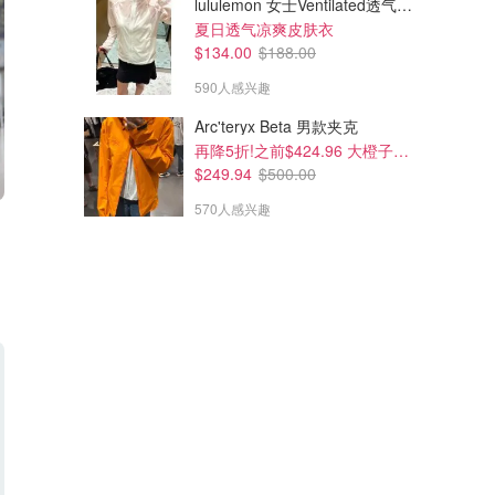
lululemon 女士Ventilated透气可收纳跑步夹克
夏日透气凉爽皮肤衣
$134.00
$188.00
590人感兴趣
Arc'teryx Beta 男款夹克
再降5折!之前$424.96 大橙子好显白 蹲补
$249.94
$500.00
570人感兴趣