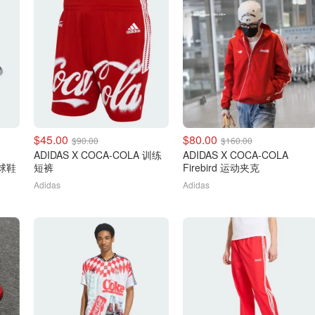
$45.00
$80.00
$90.00
$160.00
ADIDAS X COCA-COLA 训练
ADIDAS X COCA-COLA
足球鞋
短裤
Firebird 运动夹克
Adidas
Adidas