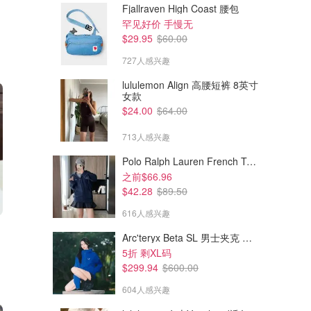
Fjallraven High Coast 腰包
罕见好价 手慢无
$29.95
$60.00
727人感兴趣
lululemon Align 高腰短裤 8英寸
女款
$24.00
$64.00
713人感兴趣
Polo Ralph Lauren French Terry 女童连帽卫衣 7-16码
之前$66.96
$42.28
$89.50
616人感兴趣
Arc'teryx Beta SL 男士夹克 黑色
5折 剩XL码
$299.94
$600.00
604人感兴趣