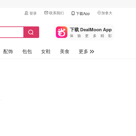
联系我们
加拿大
登录
下载App
🇺🇸
美国
下载 DealMoon App
体验更多精彩
🇨🇳
中国
配饰
包包
女鞋
美食
更多
🇨🇦
加拿大
🇬🇧
母婴玩具
英国
保健品
🇩🇪
德国
旅游
🇫🇷
法国
汽车
🇮🇹
意大利
🇦🇺
澳洲
🇳🇿
新西兰