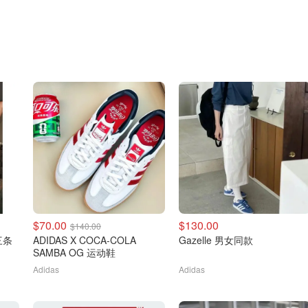
$70.00
$130.00
$140.00
 三条
ADIDAS X COCA-COLA
Gazelle 男女同款
SAMBA OG 运动鞋
Adidas
Adidas