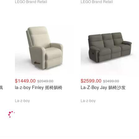
LEGO Brand Retail
LEGO Brand Retail
$1449.00
$2599.00
$2049.00
$3499.00
偶
la-z-boy Finley 摇椅躺椅
La-Z-Boy Jay 躺椅沙发
La-z-boy
La-z-boy