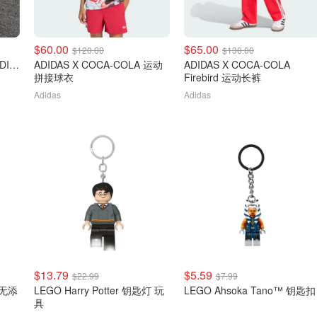
$60.00
$65.00
$120.00
$130.00
ADIDAS X COCA-COLA ADISTAR CONTROL 5 运动鞋
ADIDAS X COCA-COLA 运动
ADIDAS X COCA-COLA
拼接球衣
Firebird 运动长裤
Adidas
Adidas
$13.79
$5.59
$22.99
$7.99
 无添
LEGO Harry Potter 钥匙灯 玩
LEGO Ahsoka Tano™ 钥匙扣
具