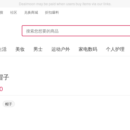
Dealmoon may be paid when users buy items via our links.
搜
社区
兑换商城
折扣爆料
生活
美妆
男士
运动户外
家电数码
个人护理
帽子
0
帽子