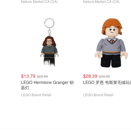
Natura Market CA (CA)
Natura Market CA (CA)
$13.79
$28.39
$22.99
$34.99
LEGO Hermione Granger 钥
LEGO 罗恩·韦斯莱毛绒玩
匙灯
LEGO Brand Retail
LEGO Brand Retail