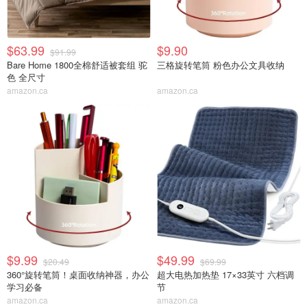
$63.99
$9.90
$91.99
Bare Home 1800全棉舒适被套组 驼
三格旋转笔筒 粉色办公文具收纳
色 全尺寸
amazon.ca
amazon.ca
$9.99
$49.99
$20.49
$69.99
360°旋转笔筒！桌面收纳神器，办公
超大电热加热垫 17×33英寸 六档调
学习必备
节
amazon.ca
amazon.ca