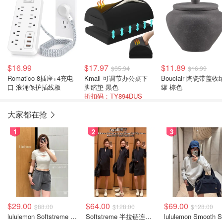
$16.99
$17.97
$11.89
$35.94
$16.99
Romatico 8插座+4充电
Kmall 可调节办公桌下
Bouclair 陶瓷带盖收
口 浪涌保护插线板
脚踏垫 黑色
罐 棕色
折扣码：TY894DUS
大家都在抢
1
2
3
$29.00
$64.00
$69.00
$88.00
$128.00
$128.00
lululemon Softstreme 女士高腰短裤 10cm
Softstreme 半拉链连衣裙