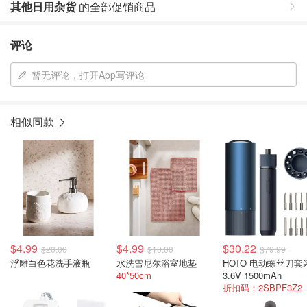
其他日用杂货
的全部促销商品
评论
暂无评论，打开App写评论
相似同款
$4.99
$4.99
$30.22
$20.00
$18.00
$79.99
浮雕白色花洗手液瓶
水洗雪尼尔浴室地垫
HOTO 电动螺丝刀套
40*50cm
3.6V 1500mAh
折扣码：2SBPF3Z2