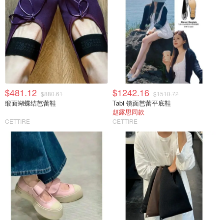
$481.12
$1242.16
$880.61
$1510.72
缎面蝴蝶结芭蕾鞋
Tabi 镜面芭蕾平底鞋
赵露思同款
CETTIRE
CETTIRE