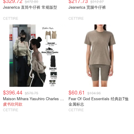
$329.72
$217.73
$472.80
$312.87
Jeanerica 直筒牛仔裤 常规版型
Jeanerica 宽腿牛仔裤
CETTIRE
CETTIRE
$396.44
$60.61
$576.75
$104.96
Maison Mihara Yasuhiro Charles 系带休闲鞋
Fear Of God Essentials 经典款T恤
虞书欣同款
金属标志
CETTIRE
CETTIRE