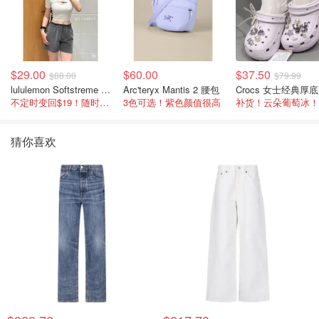
$29.00
$60.00
$37.50
$88.00
$79.99
lululemon Softstreme 女士高腰短裤 10cm
Arc'teryx Mantis 2 腰包
C
不定时变回$19！随时点进来看
3色可选！紫色颜值很高
补货！云朵葡萄冰！
猜你喜欢