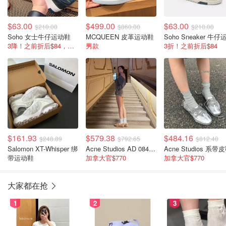
$63.00
$499.00
$63.00
$210.00
$860.00
$210.00
Soho 女士牛仔运动鞋
MCQUEEN 皮革运动鞋
3降！之前折后$84，国内卖￥899
男款
3折！之前折后$84
$161.93
$579.38
$484.16
$248.89
$792.65
$812.40
Salomon XT-Whisper 绑
Acne Studios AD 0848 低帮系带鞋
Acne Studios 系带
带运动鞋
加拿大官$770
加拿大官$770
大家都在抢
1
2
3