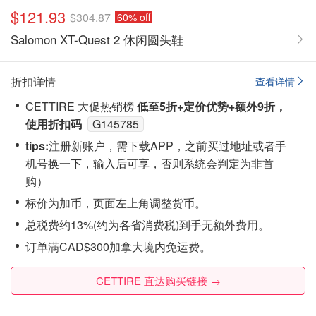
$121.93
$304.87
60% off
Salomon XT-Quest 2 休闲圆头鞋
折扣详情
查看详情
CETTIRE 大促热销榜
低至5折+定价优势+额外9折，
使用折扣码
G145785
tips:
注‮新册‬账户，需下载APP，之前买过地址或者手
机号换一下，输入后可享，否则系统会‮定判‬为非首
购）
标价为加币，页面左上角调整货币。
总税费约13%(约为各省消费税)到手无额外费用。
订单满CAD$300加拿大境内免运费。
CETTIRE 直达购买链接 →