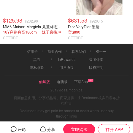
$125.98
$631.53
$232.90
$920.45
MM6 Maison Margiela 儿童标志卫衣
Dior VeryDior 墨镜
16Y穿到身高180cm ，妹子直接冲
官$890
CETTIRE
CETTIRE
信用卡
商业合作
联系我们
双十一
黑五
InRewards
饭团外卖
隐私条款
用户协议
版权声明
触屏版
电脑版
下载App
2017©dealmoon.ca
页面信息由用户分享或品牌、商家提供，由Dealmoon核实后发布折
扣广告
Dealmoon may get paid by brands or deals when user buy
through links
立即购买
评论
分享
打开 APP