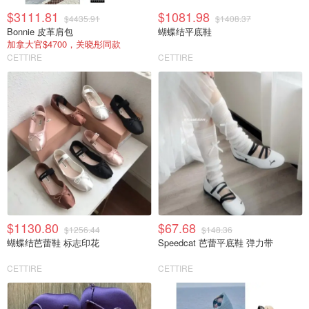
$3111.81
$1081.98
$4435.91
$1408.37
Bonnie 皮革肩包
蝴蝶结平底鞋
加拿大官$4700，关晓彤同款
CETTIRE
CETTIRE
$1130.80
$67.68
$1256.44
$148.36
蝴蝶结芭蕾鞋 标志印花
Speedcat 芭蕾平底鞋 弹力带
CETTIRE
CETTIRE